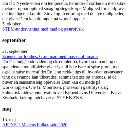
Du får: Nyeste viden om temperatur, herunder hvordan du med sikre
metoder opnår optimal smag og stegeskorpe Mulighed for at afprøve
det intelligente komfur Ztove og få erfaring med de nye muligheder,
det giver Dem kan du møde på workshoppen:
5. oktober
STEM-undervisning med mad og gastrofysik
september
21. september
Science for foodies: Grøn mad med masser af umami
Du får: Indgående viden og eksempler på, hvordan umami og en
spændende mundfølelse giver lyst til ikke bare at spise grønt, men
også at spise mere af det En lang række tips til, hvordan grøntsager,
tang og svampe kan tilberedes, sammensættes og anrettes, så de
bliver en sansemæssig oplevelse Dem kan du møde på
workshoppen: Ole G. Mouritsen, professor i gastrofysik og
kulinarisk fødevareinnovation ved Københavns Universitet. Klavs
Styrbæk, kok og indehaver af STYRBÆKS.
maj
15. maj
AFLYST: Madens Folkemøde 2020