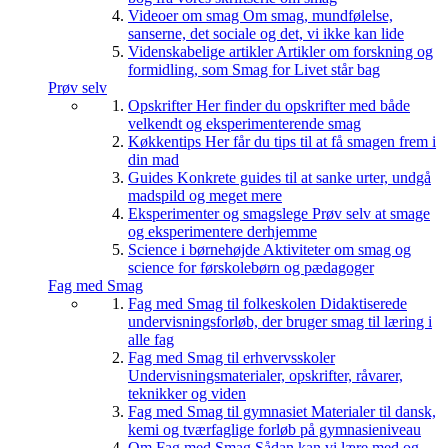
Videoer om smag
Om smag, mundfølelse,
sanserne, det sociale og det, vi ikke kan lide
Videnskabelige artikler
Artikler om forskning og
formidling, som Smag for Livet står bag
Prøv selv
Opskrifter
Her finder du opskrifter med både
velkendt og eksperimenterende smag
Køkkentips
Her får du tips til at få smagen frem i
din mad
Guides
Konkrete guides til at sanke urter, undgå
madspild og meget mere
Eksperimenter og smagslege
Prøv selv at smage
og eksperimentere derhjemme
Science i børnehøjde
Aktiviteter om smag og
science for førskolebørn og pædagoger
Fag med Smag
Fag med Smag til folkeskolen
Didaktiserede
undervisningsforløb, der bruger smag til læring i
alle fag
Fag med Smag til erhvervsskoler
Undervisningsmaterialer, opskrifter, råvarer,
teknikker og viden
Fag med Smag til gymnasiet
Materialer til dansk,
kemi og tværfaglige forløb på gymnasieniveau
Om Fag med Smag
Sådan kan vi lære med og