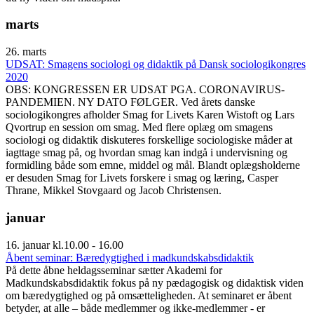
marts
26. marts
UDSAT: Smagens sociologi og didaktik på Dansk sociologikongres
2020
OBS: KONGRESSEN ER UDSAT PGA. CORONAVIRUS-
PANDEMIEN. NY DATO FØLGER. Ved årets danske
sociologikongres afholder Smag for Livets Karen Wistoft og Lars
Qvortrup en session om smag. Med flere oplæg om smagens
sociologi og didaktik diskuteres forskellige sociologiske måder at
iagttage smag på, og hvordan smag kan indgå i undervisning og
formidling både som emne, middel og mål. Blandt oplægsholderne
er desuden Smag for Livets forskere i smag og læring, Casper
Thrane, Mikkel Stovgaard og Jacob Christensen.
januar
16. januar kl.10.00 - 16.00
Åbent seminar: Bæredygtighed i madkundskabsdidaktik
På dette åbne heldagsseminar sætter Akademi for
Madkundskabsdidaktik fokus på ny pædagogisk og didaktisk viden
om bæredygtighed og på omsætteligheden. At seminaret er åbent
betyder, at alle – både medlemmer og ikke-medlemmer - er