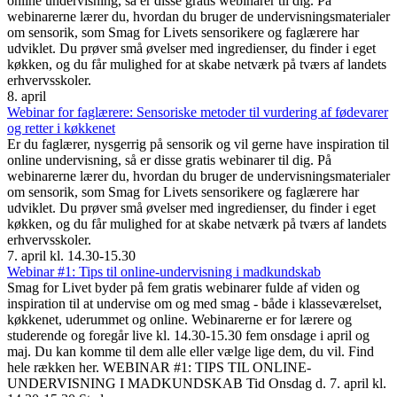
online undervisning, så er disse gratis webinarer til dig. På
webinarerne lærer du, hvordan du bruger de undervisningsmaterialer
om sensorik, som Smag for Livets sensorikere og faglærere har
udviklet. Du prøver små øvelser med ingredienser, du finder i eget
køkken, og du får mulighed for at skabe netværk på tværs af landets
erhvervsskoler.
8. april
Webinar for faglærere: Sensoriske metoder til vurdering af fødevarer
og retter i køkkenet
Er du faglærer, nysgerrig på sensorik og vil gerne have inspiration til
online undervisning, så er disse gratis webinarer til dig. På
webinarerne lærer du, hvordan du bruger de undervisningsmaterialer
om sensorik, som Smag for Livets sensorikere og faglærere har
udviklet. Du prøver små øvelser med ingredienser, du finder i eget
køkken, og du får mulighed for at skabe netværk på tværs af landets
erhvervsskoler.
7. april kl. 14.30-15.30
Webinar #1: Tips til online-undervisning i madkundskab
Smag for Livet byder på fem gratis webinarer fulde af viden og
inspiration til at undervise om og med smag - både i klasseværelset,
køkkenet, uderummet og online. Webinarerne er for lærere og
studerende og foregår live kl. 14.30-15.30 fem onsdage i april og
maj. Du kan komme til dem alle eller vælge lige dem, du vil. Find
hele rækken her. WEBINAR #1: TIPS TIL ONLINE-
UNDERVISNING I MADKUNDSKAB Tid Onsdag d. 7. april kl.