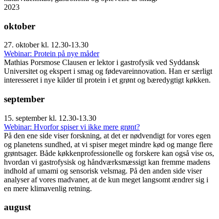
2023
oktober
27. oktober kl. 12.30-13.30
Webinar: Protein på nye måder
Mathias Porsmose Clausen er lektor i gastrofysik ved Syddansk
Universitet og ekspert i smag og fødevareinnovation. Han er særligt
interesseret i nye kilder til protein i et grønt og bæredygtigt køkken.
september
15. september kl. 12.30-13.30
Webinar: Hvorfor spiser vi ikke mere grønt?
På den ene side viser forskning, at det er nødvendigt for vores egen
og planetens sundhed, at vi spiser meget mindre kød og mange flere
grøntsager. Både køkkenprofessionelle og forskere kan også vise os,
hvordan vi gastrofysisk og håndværksmæssigt kan fremme madens
indhold af umami og sensorisk velsmag. På den anden side viser
analyser af vores madvaner, at de kun meget langsomt ændrer sig i
en mere klimavenlig retning.
august