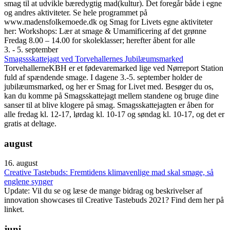
smag til at udvikle bæredygtig mad(kultur). Det foregår både i egne
og andres aktiviteter. Se hele programmet på
www.madensfolkemoede.dk og Smag for Livets egne aktiviteter
her: Workshops: Lær at smage & Umamificering af det grønne
Fredag 8.00 – 14.00 for skoleklasser; herefter åbent for alle
3. - 5. september
Smagssskattejagt ved Torvehallernes Jubilæumsmarked
TorvehallerneKBH er et fødevaremarked lige ved Nørreport Station
fuld af spændende smage. I dagene 3.-5. september holder de
jubilæumsmarked, og her er Smag for Livet med. Besøger du os,
kan du komme på Smagsskattejagt mellem standene og bruge dine
sanser til at blive klogere på smag. Smagsskattejagten er åben for
alle fredag kl. 12-17, lørdag kl. 10-17 og søndag kl. 10-17, og det er
gratis at deltage.
august
16. august
Creative Tastebuds: Fremtidens klimavenlige mad skal smage, så
englene synger
Update: Vil du se og læse de mange bidrag og beskrivelser af
innovation showcases til Creative Tastebuds 2021? Find dem her på
linket.
juni