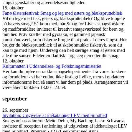
tangs egenskaber og anvendelsesmuligheder.
15. oktober
Fanø Østersfestival: Smag og leg med østers og blæksprutteblæk
Vil du lege med fisk, østers og blæksprutteblæk? Og blive klogere
på havets smag? Så kom med, når Smag for Livets smagsforskere
og madformidlere inviterer til kreativt smageværksted for børn og
familier. Prøv kræfter med gyotaku, et gammelt japansk
kunsthåndværk, som fiskerne brugte til at prale af deres fangst. Her
bruger du blæksprutteblæk til at skabe smukke fisketryk, som du
kan tage med hjem. Undersøg den helt særlige smag af østers med
alle dine sanser. Fileter en fladfisk – og steg den efter din smag.
12. oktober
Kulturnatten i Uddannelses- og Forskningsministeriet
Her kan du prøve en række smagseksperimenter fra vores forskere
og formidlere - vi har endnu ikke fastlagt hvilke, men vi opdaterer
informationerne her, så snart vi har dem på plads. Arrangementet vil
være åbent klokken 18.00 - 23.59.
september
26. september
Invitation: Udgivelse af idékataloget LEV med Sundhed
Smagsambassadørerne Mette Dehn, My Bach og Lasse Schwartz
inviterer til reception i anledning af udgivelsen af idékataloget LEV
med Sundhed. Program • 12.00 Velkomst ved Anni