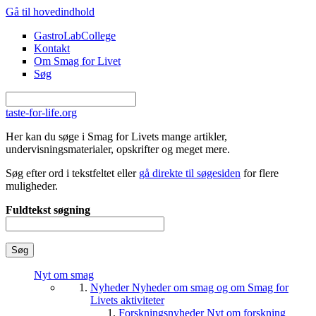
Gå til hovedindhold
GastroLabCollege
Kontakt
Om Smag for Livet
Søg
taste-for-life.org
Her kan du søge i Smag for Livets mange artikler,
undervisningsmaterialer, opskrifter og meget mere.
Søg efter ord i tekstfeltet eller
gå direkte til søgesiden
for flere
muligheder.
Fuldtekst søgning
Nyt om smag
Nyheder
Nyheder om smag og om Smag for
Livets aktiviteter
Forskningsnyheder
Nyt om forskning