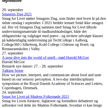
september
29. september
Smagens Dag 2021
Smag for Livet støtter Smagens Dag, som finder sted hvert år på den
sidste onsdag i september. I 2021 hedder temaet Smid ikke smagen
ud. Her vil Smagens Dag sammen med Smag for Livet tilbyde
undervisningsmateriale til madkundskabsfaget, både det
obligatoriske og valgfaget med prøve - og invitere udvalgte klasser
på køkkenfaglig undervisning på TechCollege i Aalborg,
College360 i Silkeborg, Kold College i Odense og Hotel- og
Restaurantskolen i Valby.
27. september
A nose dive into the world of smell - mød Harold McGee
Harold McGee
Bemærk nye datoer: 27. - 28. september
Talking Sense
How we picture, interpret, and communicate about food and taste
based on our sensory perception. A two-day interdisciplinary
symposium at the Royal Danish Academy of Sciences and Letters,
Copenhagen, Denmark.
24. september
Smag for Livet på Madens Folkemøde 2021
Smag for Livets forskere, faglærere og formidlere debatterer og
udforsker ved dette års Madens Folkemøde, hvordan vi kan bruge