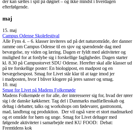
der kan sættes i spil på døgnet – og ikke mindst i hverdagen
efterfølgende.
maj
15. maj
Campus Odense Skolefestival
Alle Fyns 4. – 6. klasser inviteres ud på det naturområde, der danner
ramme om Campus Odense til en sjov og spændende dag med
bevægelse, ny viden og læring. Dagen er fyldt med aktiviteter og
mulighed for at fordybe sig i forskellige fagligheder. Dagen starter
kl. 8.30 på Campustorvet SDU Odense. Herefter skal alle klasser ud
på tre forskellige poster: En biologipost, en madpost og en
bevægelsespost. Smag for Livet står klar til at tage imod jer
i madposten, hvor I bliver klogere på jeres sanser og smag.
10. maj
Smag for Livet på Madens Folkemøde
Madens Folkemøde er for alle, der interesserer sig for, hvad der rører
sig i de danske køkkener. Tag del i Danmarks madfællesskab og
deltag i debatter, talks og workshops om fødevarer, gastronomi,
mad, landbrug og produktion. Der vil også være et stort madmarked
og et område for børn og unge. Smag for Livet deltager med
følgende aktiviteter i samarbejde med KU FOOD: Debat:
Fremtidens kok