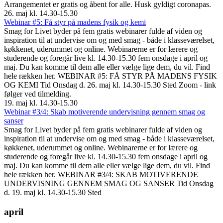
Arrangementet er gratis og åbent for alle. Husk gyldigt coronapas.
26. maj kl. 14.30-15.30
Webinar #5: Få styr på madens fysik og kemi
Smag for Livet byder på fem gratis webinarer fulde af viden og
inspiration til at undervise om og med smag - både i klasseværelset,
køkkenet, uderummet og online. Webinarerne er for lærere og
studerende og foregår live kl. 14.30-15.30 fem onsdage i april og
maj. Du kan komme til dem alle eller vælge lige dem, du vil. Find
hele rækken her. WEBINAR #5: FÅ STYR PÅ MADENS FYSIK
OG KEMI Tid Onsdag d. 26. maj kl. 14.30-15.30 Sted Zoom - link
følger ved tilmelding.
19. maj kl. 14.30-15.30
Webinar #3/4: Skab motiverende undervisning gennem smag og
sanser
Smag for Livet byder på fem gratis webinarer fulde af viden og
inspiration til at undervise om og med smag - både i klasseværelset,
køkkenet, uderummet og online. Webinarerne er for lærere og
studerende og foregår live kl. 14.30-15.30 fem onsdage i april og
maj. Du kan komme til dem alle eller vælge lige dem, du vil. Find
hele rækken her. WEBINAR #3/4: SKAB MOTIVERENDE
UNDERVISNING GENNEM SMAG OG SANSER Tid Onsdag
d. 19. maj kl. 14.30-15.30 Sted
april