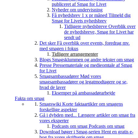
publiceret af Smag for Livet
Nyheder om undervisning
Få nyhedsbrev 1 x pr måned
Tilmeld dig
Smag for Livets nyhedsbrev
Tidligere nyhedsbreve
Overblik over
de nyhedsbreve, Smag for Livet har
sendt ud
Det sker
Få overblik over events, foredrag mv.
med smagen i fokus
Tidligere arrangementer
Blogs
Smagsklummen og andre tekster om smag
Presse
Pressemateriale og medieomtale af Smag
for Livet
Smagsambassadører
Mød vores
smagsambassadører og legatmodtagere og se,
hvad de laver
Eksemper på ambassadørarbejde
Fakta om smag
Smagswiki
Korte faktaartikler om smagens
forskellige aspekter
Gå i dybden med...
Længere artikler om smag fra
vores eksperter
Podcasts om smag
Podcasts om smag
Download bøger i Smag-serien
Hent en gratis e-
bog fra vores skriftserie om smag