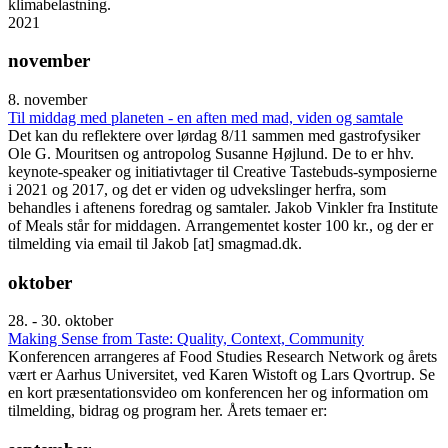
klimabelastning.
2021
november
8. november
Til middag med planeten - en aften med mad, viden og samtale
Det kan du reflektere over lørdag 8/11 sammen med gastrofysiker
Ole G. Mouritsen og antropolog Susanne Højlund. De to er hhv.
keynote-speaker og initiativtager til Creative Tastebuds-symposierne
i 2021 og 2017, og det er viden og udvekslinger herfra, som
behandles i aftenens foredrag og samtaler. Jakob Vinkler fra Institute
of Meals står for middagen. Arrangementet koster 100 kr., og der er
tilmelding via email til Jakob [at] smagmad.dk.
oktober
28. - 30. oktober
Making Sense from Taste: Quality, Context, Community
Konferencen arrangeres af Food Studies Research Network og årets
vært er Aarhus Universitet, ved Karen Wistoft og Lars Qvortrup. Se
en kort præsentationsvideo om konferencen her og information om
tilmelding, bidrag og program her. Årets temaer er: