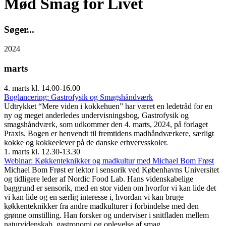
Mød Smag for Livet
S
ø
g
e
r
.
.
.
2024
marts
4. marts kl. 14.00-16.00
Boglancering: Gastrofysik og Smagshåndværk
Udtrykket “Mere viden i kokkehuen” har været en ledetråd for en
ny og meget anderledes undervisningsbog, Gastrofysik og
smagshåndværk, som udkommer den 4. marts, 2024, på forlaget
Praxis. Bogen er henvendt til fremtidens madhåndværkere, særligt
kokke og kokkeelever på de danske erhvervsskoler.
1. marts kl. 12.30-13.30
Webinar: Køkkenteknikker og madkultur med Michael Bom Frøst
Michael Bom Frøst er lektor i sensorik ved Københavns Universitet
og tidligere leder af Nordic Food Lab. Hans videnskabelige
baggrund er sensorik, med en stor viden om hvorfor vi kan lide det
vi kan lide og en særlig interesse i, hvordan vi kan bruge
køkkenteknikker fra andre madkulturer i forbindelse med den
grønne omstilling. Han forsker og underviser i snitfladen mellem
naturvidenskab, gastronomi og oplevelse af smag.