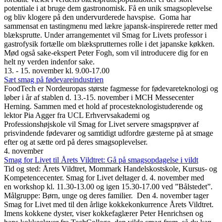
potentiale i at bruge dem gastronomisk. Få en unik smagsoplevelse
og bliv klogere på den undervurderede havspise. Goma har
sammensat en tastingmenu med lækre japansk-inspirerede retter med
blæksprutte. Under arrangementet vil Smag for Livets professor i
gastrofysik fortælle om blæksprutternes rolle i det japanske køkken.
Mød også sake-ekspert Peter Fogh, som vil introducere dig for en
helt ny verden indenfor sake.
13. - 15. november kl. 9.00-17.00
Sæt smag på fødevareindustrien
FoodTech er Nordeuropas største fagmesse for fødevareteknologi og
løber i år af stablen d. 13.-15. november i MCH Messecenter
Herning. Sammen med et hold af procesteknologistuderende og
lektor Pia Agger fra UCL Erhvervsakademi og
Professionshøjskole vil Smag for Livet servere smagsprøver af
prisvindende fødevarer og samtidigt udfordre gæsterne på at smage
efter og at sætte ord på deres smagsoplevelser.
4. november
Smag for Livet til Årets Vildtret: Gå på smagsopdagelse i vildt
Tid og sted: Årets Vildtret, Mommark Handelskostskole, Kursus- og
Kompetencecenter. Smag for Livet deltager d. 4. november med
en workshop kl. 11.30-13.00 og igen 15.30-17.00 ved ”Bålstedet”.
Målgruppe: Børn, unge og deres familier. Den 4. november tager
Smag for Livet med til den årlige kokkekonkurrence Årets Vildtret.
Imens kokkene dyster, viser kokkefaglærer Peter Henrichsen og