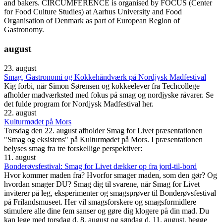
and bakers. CIRCUMFERENCE is organised by FOCUS (Center
for Food Culture Studies) at Aarhus University and Food
Organisation of Denmark as part of European Region of
Gastronomy.
august
23. august
Smag, Gastronomi og Kokkehåndværk på Nordjysk Madfestival
Kig forbi, når Simon Sørensen og kokkeelever fra Techcollege
afholder madværksted med fokus på smag og nordjyske råvarer. Se
det fulde program for Nordjysk Madfestival her.
22. august
Kulturmødet på Mors
Torsdag den 22. august afholder Smag for Livet præsentationen
"Smag og eksistens" på Kulturmødet på Mors. I præsentationen
belyses smag fra tre forskellige perspektiver:
11. august
Bonderøvsfestival: Smag for Livet dækker op fra jord-til-bord
Hvor kommer maden fra? Hvorfor smager maden, som den gør? Og
hvordan smager DU? Smag dig til svarene, når Smag for Livet
inviterer på leg, eksperimenter og smagsprøver til Bonderøvsfestival
på Frilandsmuseet. Her vil smagsforskere og smagsformidlere
stimulere alle dine fem sanser og gøre dig klogere på din mad. Du
kan lege med torsdag d. 8. august og søndag d. 11. august, begge