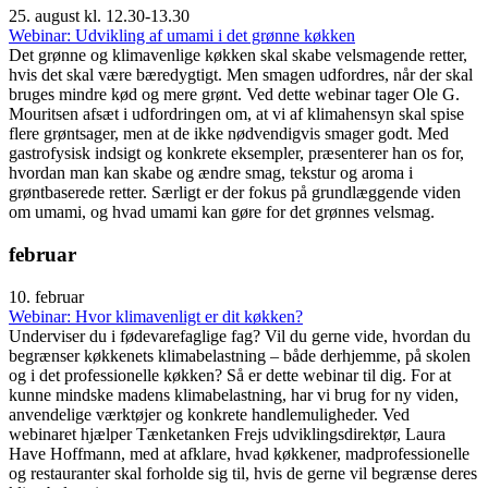
25. august kl. 12.30-13.30
Webinar: Udvikling af umami i det grønne køkken
Det grønne og klimavenlige køkken skal skabe velsmagende retter,
hvis det skal være bæredygtigt. Men smagen udfordres, når der skal
bruges mindre kød og mere grønt. Ved dette webinar tager Ole G.
Mouritsen afsæt i udfordringen om, at vi af klimahensyn skal spise
flere grøntsager, men at de ikke nødvendigvis smager godt. Med
gastrofysisk indsigt og konkrete eksempler, præsenterer han os for,
hvordan man kan skabe og ændre smag, tekstur og aroma i
grøntbaserede retter. Særligt er der fokus på grundlæggende viden
om umami, og hvad umami kan gøre for det grønnes velsmag.
februar
10. februar
Webinar: Hvor klimavenligt er dit køkken?
Underviser du i fødevarefaglige fag? Vil du gerne vide, hvordan du
begrænser køkkenets klimabelastning – både derhjemme, på skolen
og i det professionelle køkken? Så er dette webinar til dig. For at
kunne mindske madens klimabelastning, har vi brug for ny viden,
anvendelige værktøjer og konkrete handlemuligheder. Ved
webinaret hjælper Tænketanken Frejs udviklingsdirektør, Laura
Have Hoffmann, med at afklare, hvad køkkener, madprofessionelle
og restauranter skal forholde sig til, hvis de gerne vil begrænse deres