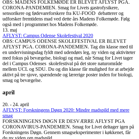
OBS: MADENS FOLKEMØDE ER BLEVET AFLYST PGA.
CORONA-PANDEMIEN. Smag for Livets gastrofysikere,
sensorikere og fødevareforskere fra KU-FOOD debatterer og
udforsker fremtidens mad ved dette års Madens Folkemøde. Følg
også med i programmet hos Madens Folkemøde.
13. maj
AFLYST: Campus Odense Skolefestival 2020
OBS: CAMPUS ODENSE SKOLEFESTIVAL ER BLEVET
AFLYST PGA. CORONA-PANDEMIEN. Tag din klasse med til
en undervisningsdag fyldt med udendørs leg, ny viden og aktiviteter
med fokus på bevægelse, biologi og mad, når Smag for Livet tager
del i Campus Odenses skolefestival på det store naturområde
mellem UCL og SDU. Du og din klasse får mulighed for at arbejde
aktivt på tre sjove, spændende og lærerige poster inden for biologi,
smag og bevægelse.
april
20. - 24. april
AFLYST: Forskningens Døgn 2020: Mindre madspild med mere
smag
FORSKNINGENS DØGN ER DESVÆRRE AFLYST PGA
CORONAVIRUS-PANDEMIEN. Smag for Livet deltager igen på
Forskningens Døgn. Gennem smagseksperimenter i køkkenet, får
du ny viden om madspild.