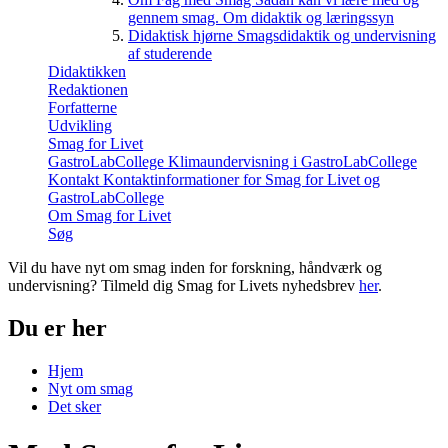
gennem smag. Om didaktik og læringssyn
Didaktisk hjørne
Smagsdidaktik og undervisning
af studerende
Didaktikken
Redaktionen
Forfatterne
Udvikling
Smag for Livet
GastroLabCollege
Klimaundervisning i GastroLabCollege
Kontakt
Kontaktinformationer for Smag for Livet og
GastroLabCollege
Om Smag for Livet
Søg
Vil du have nyt om smag inden for forskning, håndværk og
undervisning? Tilmeld dig Smag for Livets nyhedsbrev
her
.
Du er her
Hjem
Nyt om smag
Det sker