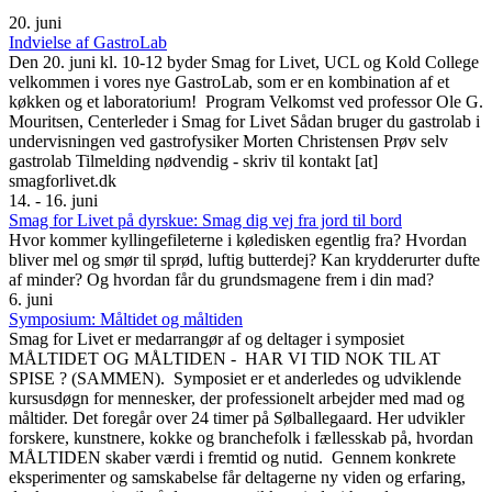
20. juni
Indvielse af GastroLab
Den 20. juni kl. 10-12 byder Smag for Livet, UCL og Kold College
velkommen i vores nye GastroLab, som er en kombination af et
køkken og et laboratorium! Program Velkomst ved professor Ole G.
Mouritsen, Centerleder i Smag for Livet Sådan bruger du gastrolab i
undervisningen ved gastrofysiker Morten Christensen Prøv selv
gastrolab Tilmelding nødvendig - skriv til kontakt [at]
smagforlivet.dk
14. - 16. juni
Smag for Livet på dyrskue: Smag dig vej fra jord til bord
Hvor kommer kyllingefileterne i køledisken egentlig fra? Hvordan
bliver mel og smør til sprød, luftig butterdej? Kan krydderurter dufte
af minder? Og hvordan får du grundsmagene frem i din mad?
6. juni
Symposium: Måltidet og måltiden
Smag for Livet er medarrangør af og deltager i symposiet
MÅLTIDET OG MÅLTIDEN - HAR VI TID NOK TIL AT
SPISE ? (SAMMEN). Symposiet er et anderledes og udviklende
kursusdøgn for mennesker, der professionelt arbejder med mad og
måltider. Det foregår over 24 timer på Sølballegaard. Her udvikler
forskere, kunstnere, kokke og branchefolk i fællesskab på, hvordan
MÅLTIDEN skaber værdi i fremtid og nutid. Gennem konkrete
eksperimenter og samskabelse får deltagerne ny viden og erfaring,