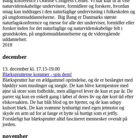
Bang konference i Odense Congress Center. Vi står klar til at vise
naturvidenskabelige undervisere, formidlere og forskere, hvordan
smag kan inddrages i den naturfaglige undervisning i folkeskolen og
på ungdomsuddannelserne. Big Bang er Danmarks største
naturfagskonference og messe for alle der underviser, formidler eller
forsker inden for det naturfaglige og naturvidenskabelige felt i
grundskolen, på ungdomsuddannelserne og de videregående
uddannelser.
2018
december
13. december kl. 17.15-19.00
Blæksprutterne kommer - spis dem!
Blæksprutter har en ældgammel oprindelse, og de er beslægtet med
bløddyr som muslinger og snegle. De kan blive kæmpestore med
øjne så store som fodbolde, men alligevel lever de kun et par år. De
parrer sig kun en enkelt gang i løbet af deres liv og dør kort tid efter
elskovsakten. De har blåt blod og tre hjerter, og de kan udspy
kulsort blæk. De kan svømme lynhurtigt med egen jetmotor og
skyde en arm ud for at fange et bytte så hurtigt som et jetfly.
Forståeligt har blæksprutter altid fascineret mennesker overalt på
jorden.
november