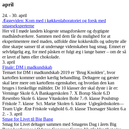
april
24. - 30. april
Æggeviden: Kom med i køkkenlaboratoriet og forsk med
smagseksperterne
Her vil I møde landets klogeste smagsforskere og dygtigste
madhåndværkere. Sammen med dem får du mulighed for at
eksperimentere med maden, udfolde dine kokkeskills og udnytte alle
dine skarpe sanser til at undersøge videnskaben bag smag. Emnet er
selvfølgelig æg, for med påsken er fulgt æg i lange baner – om de så
er lavet af høns eller chokolade.
3. april
Finale: DM i madkundskab
Temaet for DM i madkundskab 2019 er ’Brug Knolden’, hvor
kartoflen kommer under kærlig behandling. Deltagere og gæster
skal lære mere om kartoflens egenskaber, og hvordan den kan
bruges i forskellige måltider. De 10 klasser der skal dyste i år er:
Verninge Skole 6.A Bankagerskolen 7. X Borup Skole 6.D
Resenbro Skole 6. klasse Vitaskolen Bohr 7.-9. klasse Poulstrup
Friskole 7. klasse Sct. Mariæ Skolen 6. klasse Uglegårdsskolen—
Team Ugle Ærø Friskole valghold 6.-9. klasse Thorsager Skolen 6.a
2. - 3. april
Smag for Livet til Big Bang
Smag for Livet deltager sammen med Smagens Dag i årets Big