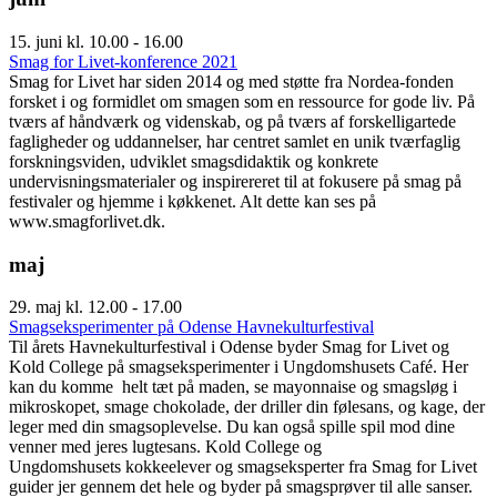
15. juni kl. 10.00 - 16.00
Smag for Livet-konference 2021
Smag for Livet har siden 2014 og med støtte fra Nordea-fonden
forsket i og formidlet om smagen som en ressource for gode liv. På
tværs af håndværk og videnskab, og på tværs af forskelligartede
fagligheder og uddannelser, har centret samlet en unik tværfaglig
forskningsviden, udviklet smagsdidaktik og konkrete
undervisningsmaterialer og inspirereret til at fokusere på smag på
festivaler og hjemme i køkkenet. Alt dette kan ses på
www.smagforlivet.dk.
maj
29. maj kl. 12.00 - 17.00
Smagseksperimenter på Odense Havnekulturfestival
Til årets Havnekulturfestival i Odense byder Smag for Livet og
Kold College på smagseksperimenter i Ungdomshusets Café. Her
kan du komme helt tæt på maden, se mayonnaise og smagsløg i
mikroskopet, smage chokolade, der driller din følesans, og kage, der
leger med din smagsoplevelse. Du kan også spille spil mod dine
venner med jeres lugtesans. Kold College og
Ungdomshusets kokkeelever og smagseksperter fra Smag for Livet
guider jer gennem det hele og byder på smagsprøver til alle sanser.