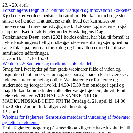
23. - 29. april
Forskningens Døgn 2021 online: Madspild og innovation i køkkenet
Køkkenet er verdens bedste laboratorium. Her kan man bruge sine
sanser og hænder til at undersøge alt, hvad der kan spises og
innovere sig til mere bæredygtig mad. Køkkenet og maden er også
et oplagt afsæt for aktiviteter under Forskningens Døgn.
Forskningens Døgn, som i 2021 holdes online, har bl.a. til formål at
hylde forskningens helt grundlæggende element af nysgerrighed og
sætte fokus på, hvordan forskning og innovation er med til at løse
samfundets udfordringer.
21. april kl. 14.30-15.30
Webinar #2: Sanketur og madkundskab i det fri
Smag for Livet byder på fem gratis webinarer fulde af viden og
inspiration til at undervise om og med smag - både i klasseværelset,
køkkenet, uderummet og online. Webinarerne er for lærere og
studerende og foregår live kl. 14.30-15.30 fem onsdage i april og
maj. Du kan komme til dem alle eller vælge lige dem, du vil. Find
hele rækken her. WEBINAR #2: SANKETUR OG
MADKUNDSKAB I DET FRI Tid Onsdag d. 21. april kl. 14.30-
15.30 Sted Zoom - link følger ved tilmelding.
12. april
Webinar for faglærere: Sensoriske metoder til vurdering af fødevarer
og retter i køkkenet
Er du faglærer, nysgerrig på sensorik og vil gerne have inspiration til