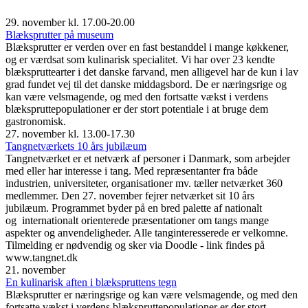
29. november kl. 17.00-20.00
Blæksprutter på museum
Blæksprutter er verden over en fast bestanddel i mange køkkener,
og er værdsat som kulinarisk specialitet. Vi har over 23 kendte
blækspruttearter i det danske farvand, men alligevel har de kun i lav
grad fundet vej til det danske middagsbord. De er næringsrige og
kan være velsmagende, og med den fortsatte vækst i verdens
blækspruttepopulationer er der stort potentiale i at bruge dem
gastronomisk.
27. november kl. 13.00-17.30
Tangnetværkets 10 års jubilæum
Tangnetværket er et netværk af personer i Danmark, som arbejder
med eller har interesse i tang. Med repræsentanter fra både
industrien, universiteter, organisationer mv. tæller netværket 360
medlemmer. Den 27. november fejrer netværket sit 10 års
jubilæum. Programmet byder på en bred palette af nationalt
og internationalt orienterede præsentationer om tangs mange
aspekter og anvendeligheder. Alle tanginteresserede er velkomne.
Tilmelding er nødvendig og sker via Doodle - link findes på
www.tangnet.dk
21. november
En kulinarisk aften i blækspruttens tegn
Blæksprutter er næringsrige og kan være velsmagende, og med den
fortsatte vækst i verdens blækspruttepopulationer er der stort