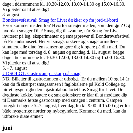
dage i tidsrummene kl. 10.30-12.00, 13.00-14.30 og 15.00-16.30.
Vi glæder os til at se dig!
8. august
Bonderøvsfestival: Smag for Livet dækker op fra jord-til-bord
Hvor kommer maden fra? Hvorfor smager maden, som den gør? Og
hvordan smager DU? Smag dig til svarene, når Smag for Livet
inviterer på leg, eksperimenter og smagsprøver til Bonderøvsfestival
på Frilandsmuseet. Her vil smagsforskere og smagsformidlere
stimulere alle dine fem sanser og gøre dig klogere på din mad. Du
kan lege med torsdag d. 8. august og søndag d. 11. august, begge
dage i tidsrummene kl. 10.30-12.00, 13.00-14.30 og 15.00-16.30.
Vi glæder os til at se dig!
5. - 7. august
UDSOLGT: Gastrocamp - skarp på smag
NB. Billetter til gastrocampen er udsolgt. Er du mellem 10 og 14 år
kan du få skærpet smagssansen i faglokalerne på Kold College og
pirret nysgerrigheden i gastrolaboratoriet hos Smag for Livet. De
dygtigste kokke, bagere og smagsforskere er klar til at modtage dig
til Danmarks første gastrocamp med smagen i centrum. Campen
foregår i dagene 5.-7. august, hver dag fra kl. 9.00 til 15.00 og er for
både nysgerrige nørder og nybegyndere. Kommer du med, kan du
udforske disse emner:
juni