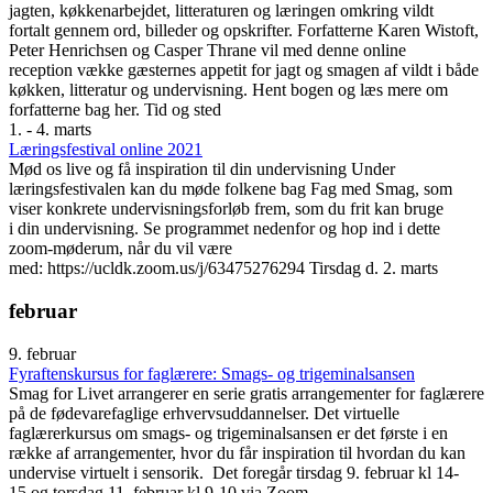
jagten, køkkenarbejdet, litteraturen og læringen omkring vildt
fortalt gennem ord, billeder og opskrifter. Forfatterne Karen Wistoft,
Peter Henrichsen og Casper Thrane vil med denne online
reception vække gæsternes appetit for jagt og smagen af vildt i både
køkken, litteratur og undervisning. Hent bogen og læs mere om
forfatterne bag her. Tid og sted
1. - 4. marts
Læringsfestival online 2021
Mød os live og få inspiration til din undervisning Under
læringsfestivalen kan du møde folkene bag Fag med Smag, som
viser konkrete undervisningsforløb frem, som du frit kan bruge
i din undervisning. Se programmet nedenfor og hop ind i dette
zoom-møderum, når du vil være
med: https://ucldk.zoom.us/j/63475276294 Tirsdag d. 2. marts
februar
9. februar
Fyraftenskursus for faglærere: Smags- og trigeminalsansen
Smag for Livet arrangerer en serie gratis arrangementer for faglærere
på de fødevarefaglige erhvervsuddannelser. Det virtuelle
faglærerkursus om smags- og trigeminalsansen er det første i en
række af arrangementer, hvor du får inspiration til hvordan du kan
undervise virtuelt i sensorik. Det foregår tirsdag 9. februar kl 14-
15 og torsdag 11. februar kl 9-10 via Zoom.