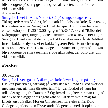
hans kokkeelever fra TechCollege den vilde smag frem, så du kan
blive klogere på smag gennem sjove aktiviteter, der udfordrer din
viden om vildt.
4. november
Smag for Livet til Årets Vildtret: Gå på smagsopdagelse i vildt
Tid og sted: Årets Vildtret, Mommark Handelskostskole, Kursus- og
Kompetencecenter. Smag for Livet deltager d. 4. november med
en workshop kl. 11.30-13.00 og igen 15.30-17.00 ved ”Bålstedet”.
Målgruppe: Børn, unge og deres familier. Den 4. november tager
Smag for Livet med til den årlige kokkekonkurrence Årets Vildtret.
Imens kokkene dyster, viser kokkefaglærer Peter Henrichsen og
hans kokkeelever fra TechCollege den vilde smag frem, så du kan
blive klogere på smag gennem sjove aktiviteter, der udfordrer din
viden om vildt.
oktober
30. oktober
Smag for Livets gastrofysiker gør skoleelever klogere på tang
Hvilken påvirkning har tang på konsistensen i mad? Hvad sker der
med smagen, når man tilsætter tang? Er der forskel på tang fra
udlandet og tang fra Danmark? Og hvordan opbevarer man tang, så
man ikke ødelægger dets egenskaber? Alt dette skal Smag for
Livets gastrofysiker Morten Christensen gøre elever fra Kold
College og efterskolen Flyvesandet klogere på med sit oplæg om