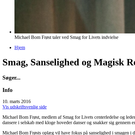
Michael Bom Frøst taler ved Smag for Livets indvielse
Hjem
Du er her
Smag, Sanselighed og Magisk R
S
ø
g
e
r
.
.
.
Info
10. marts 2016
Vis udskriftsvenlig side
Michael Bom Frøst, medlem af Smag for Livets centerledelse og leder 
dansere i selskab med kloge hoveder danser og snakker sig gennem
Michael Bom Frøsts oplæg vil
have fokus på sanselighed i smagen i de