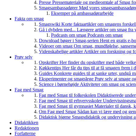
Presse
Pressemateriale og medieomtale af Smag fo
Smagsambassadører
Mød vores smagsambassadører
Eksemper på ambassadørarbejde
Fakta om smag
Smagswiki
Korte faktaartikler om smagens forskel
Gå i dybden med...
Længere artikler om smag fra v
Podcasts om smag
Podcasts om smag
Download bøger i Smag-serien
Hent en gratis e-bo
Videoer om smag
Om smag, mundfølelse, sanserne, 
Videnskabelige artikler
Artikler om forskning og f
Prøv selv
Opskrifter
Her finder du opskrifter med både vel
Køkkentips
Her får du tips til at få smagen frem i
Guides
Konkrete guides til at sanke urter, undgå 
Eksperimenter og smagslege
Prøv selv at smage o
Science i børnehøjde
Aktiviteter om smag og scie
Fag med Smag
Fag med Smag til folkeskolen
Didaktiserede underv
Fag med Smag til erhvervsskoler
Undervisningsmate
Fag med Smag til gymnasiet
Materialer til dansk,
Om Fag med Smag
Sådan kan vi lære med og gen
Didaktisk hjørne
Smagsdidaktik og undervisning a
Didaktikken
Redaktionen
Forfatterne