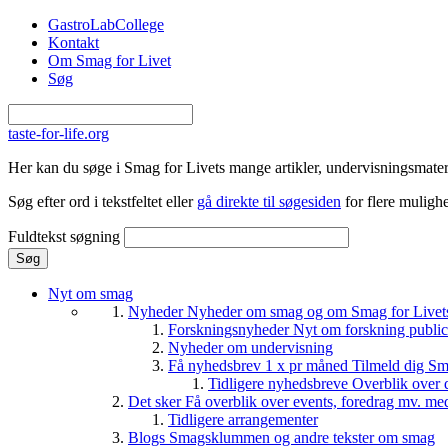
Gå til hovedindhold
GastroLabCollege
Kontakt
Om Smag for Livet
Søg
taste-for-life.org
Her kan du søge i Smag for Livets mange artikler, undervisningsmateri
Søg efter ord i tekstfeltet eller
gå direkte til søgesiden
for flere mulighe
Fuldtekst søgning
Nyt om smag
Nyheder
Nyheder om smag og om Smag for Livets 
Forskningsnyheder
Nyt om forskning public
Nyheder om undervisning
Få nyhedsbrev 1 x pr måned
Tilmeld dig Sm
Tidligere nyhedsbreve
Overblik over 
Det sker
Få overblik over events, foredrag mv. me
Tidligere arrangementer
Blogs
Smagsklummen og andre tekster om smag