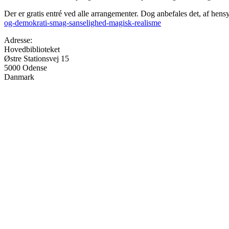
Der er gratis entré ved alle arrangementer. Dog anbefales det, af hensyn
og-demokrati-smag-sanselighed-magisk-realisme
Adresse:
Hovedbiblioteket
Østre Stationsvej 15
5000
Odense
Danmark