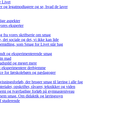
r Livet
 og legatmodtagere og se, hvad de laver
lige aspekter
ores eksperter
g fra vores skriftserie om smag
det sociale og det, vi ikke kan lide
ormidling, som Smag for Livet står bag
kendt og eksperimenterende smag
 din mad
madspild og meget mere
g eksperimentere derhjemme
nce for førskolebørn og pædagoger
isningsforløb, der bruger smag til læring i alle fag
rialer, opskrifter, råvarer, teknikker og viden
 kemi og tværfaglige forløb på gymnasieniveau
nem smag. Om didaktik og læringssyn
f studerende