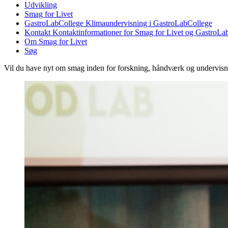
Udvikling
Smag for Livet
GastroLabCollege
Klimaundervisning i GastroLabCollege
Kontakt
Kontaktinformationer for Smag for Livet og GastroLa
Om Smag for Livet
Søg
Vil du have nyt om smag inden for forskning, håndværk og undervis