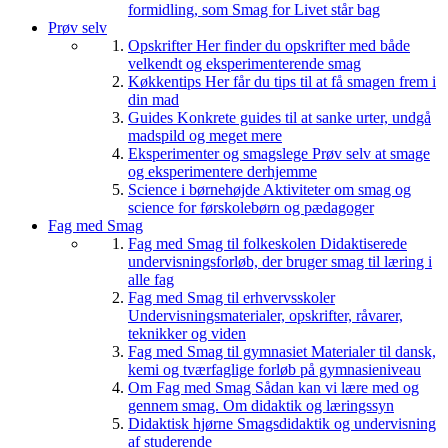
formidling, som Smag for Livet står bag
Prøv selv
Opskrifter
Her finder du opskrifter med både
velkendt og eksperimenterende smag
Køkkentips
Her får du tips til at få smagen frem i
din mad
Guides
Konkrete guides til at sanke urter, undgå
madspild og meget mere
Eksperimenter og smagslege
Prøv selv at smage
og eksperimentere derhjemme
Science i børnehøjde
Aktiviteter om smag og
science for førskolebørn og pædagoger
Fag med Smag
Fag med Smag til folkeskolen
Didaktiserede
undervisningsforløb, der bruger smag til læring i
alle fag
Fag med Smag til erhvervsskoler
Undervisningsmaterialer, opskrifter, råvarer,
teknikker og viden
Fag med Smag til gymnasiet
Materialer til dansk,
kemi og tværfaglige forløb på gymnasieniveau
Om Fag med Smag
Sådan kan vi lære med og
gennem smag. Om didaktik og læringssyn
Didaktisk hjørne
Smagsdidaktik og undervisning
af studerende