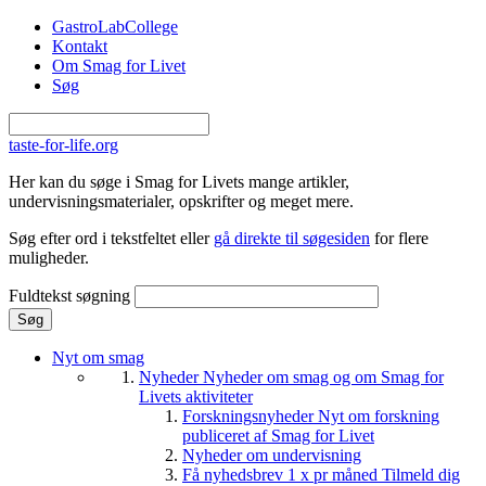
Gå til hovedindhold
GastroLabCollege
Kontakt
Om Smag for Livet
Søg
taste-for-life.org
Her kan du søge i Smag for Livets mange artikler,
undervisningsmaterialer, opskrifter og meget mere.
Søg efter ord i tekstfeltet eller
gå direkte til søgesiden
for flere
muligheder.
Fuldtekst søgning
Nyt om smag
Nyheder
Nyheder om smag og om Smag for
Livets aktiviteter
Forskningsnyheder
Nyt om forskning
publiceret af Smag for Livet
Nyheder om undervisning
Få nyhedsbrev 1 x pr måned
Tilmeld dig