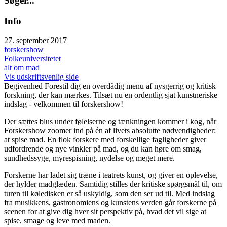
S
ø
g
e
r
.
.
.
Info
27. september 2017
forskershow
Folkeuniversitetet
alt om mad
Vis udskriftsvenlig side
Begivenhed
Forestil dig en overdådig menu af nysgerrig og kritisk
forskning, der kan mærkes. Tilsæt nu en ordentlig sjat kunstneriske
indslag - velkommen til forskershow!
Der sættes blus under følelserne og tænkningen kommer i kog, når
Forskershow zoomer ind på én af livets absolutte nødvendigheder:
at spise mad. En flok forskere med forskellige fagligheder giver
udfordrende og nye vinkler på mad, og du kan høre om smag,
sundhedssyge, myrespisning, nydelse og meget mere.
Forskerne har ladet sig træne i teatrets kunst, og giver en oplevelse,
der hylder madglæden. Samtidig stilles der kritiske spørgsmål til, om
turen til køledisken er så uskyldig, som den ser ud til. Med indslag
fra musikkens, gastronomiens og kunstens verden går forskerne på
scenen for at give dig hver sit perspektiv på, hvad det vil sige at
spise, smage og leve med maden.