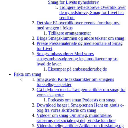
Smag for Livets nyhedsbrev
Tidligere nyhedsbreve
Overblik over
de nyhedsbreve, Smag for Livet har
sendt ud
Det sker
Få overblik over events, foredrag mv.
med smagen i fokus
Tidligere arrangementer
Blogs
Smagsklummen og andre tekster om smag
Presse
Pressemateriale og medieomtale af Smag
for Livet
Smagsambassadører
Mød vores
smagsambassadører og legatmodtagere og se,
hvad de laver
Eksemper på ambassadørarbejde
Fakta om smag
Smagswiki
Korte faktaartikler om smagens
forskellige aspekter
Gå i dybden med...
Længere artikler om smag fra
vores eksperter
Podcasts om smag
Podcasts om smag
Download bøger i Smag-serien
Hent en gratis e-
bog fra vores skriftserie om smag
Videoer om smag
Om smag, mundfølelse,
sanserne, det sociale og det, vi ikke kan lide
Videnskabelige artikler
Artikler om forskning og