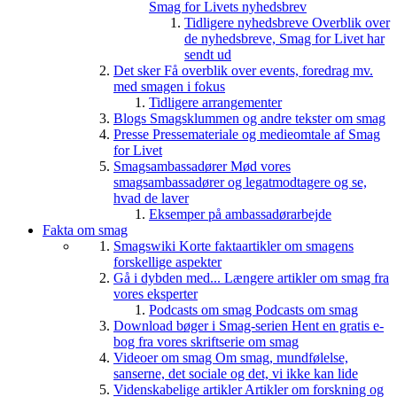
Smag for Livets nyhedsbrev
Tidligere nyhedsbreve
Overblik over
de nyhedsbreve, Smag for Livet har
sendt ud
Det sker
Få overblik over events, foredrag mv.
med smagen i fokus
Tidligere arrangementer
Blogs
Smagsklummen og andre tekster om smag
Presse
Pressemateriale og medieomtale af Smag
for Livet
Smagsambassadører
Mød vores
smagsambassadører og legatmodtagere og se,
hvad de laver
Eksemper på ambassadørarbejde
Fakta om smag
Smagswiki
Korte faktaartikler om smagens
forskellige aspekter
Gå i dybden med...
Længere artikler om smag fra
vores eksperter
Podcasts om smag
Podcasts om smag
Download bøger i Smag-serien
Hent en gratis e-
bog fra vores skriftserie om smag
Videoer om smag
Om smag, mundfølelse,
sanserne, det sociale og det, vi ikke kan lide
Videnskabelige artikler
Artikler om forskning og