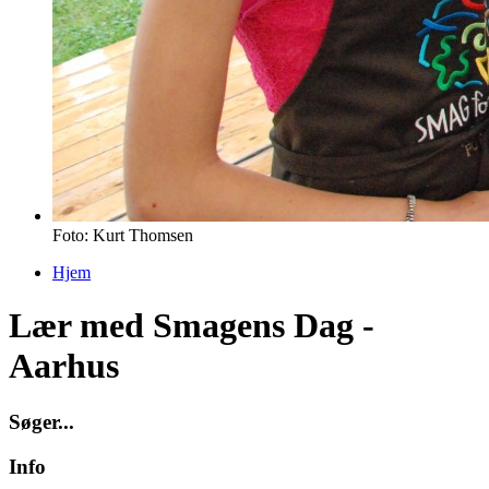
Foto: Kurt Thomsen
Hjem
Du er her
Lær med Smagens Dag -
Aarhus
S
ø
g
e
r
.
.
.
Info