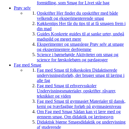
formidling, som Smag for Livet står bag
Prøv selv
Opskrifter
Her finder du opskrifter med både
velkendt og eksperimenterende smag
Køkkentips
Her får du tips til at få smagen frem i
din mad
Guides
Konkrete guides til at sanke urter, undgå
madspild og meget mere
Eksperimenter og smagslege
Prøv selv at smage
og eksperimentere derhjemme
Science i børnehøjde
Aktiviteter om smag og
science for førskolebørn og pædagoger
Fag med Smag
Fag med Smag til folkeskolen
Didaktiserede
undervisningsforløb, der bruger smag til læring i
alle fag
Fag med Smag til erhvervsskoler
Undervisningsmaterialer, opskrifter, råvarer,
teknikker og viden
Fag med Smag til gymnasiet
Materialer til dansk,
kemi og tværfaglige forløb på gymnasieniveau
Om Fag med Smag
Sådan kan vi lære med og
gennem smag. Om didaktik og læringssyn
Didaktisk hjørne
Smagsdidaktik og undervisning
af studerende