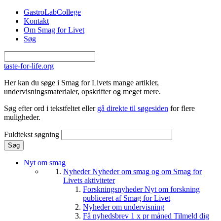
Gå til hovedindhold
GastroLabCollege
Kontakt
Om Smag for Livet
Søg
taste-for-life.org
Her kan du søge i Smag for Livets mange artikler,
undervisningsmaterialer, opskrifter og meget mere.
Søg efter ord i tekstfeltet eller
gå direkte til søgesiden
for flere
muligheder.
Fuldtekst søgning
Nyt om smag
Nyheder
Nyheder om smag og om Smag for
Livets aktiviteter
Forskningsnyheder
Nyt om forskning
publiceret af Smag for Livet
Nyheder om undervisning
Få nyhedsbrev 1 x pr måned
Tilmeld dig