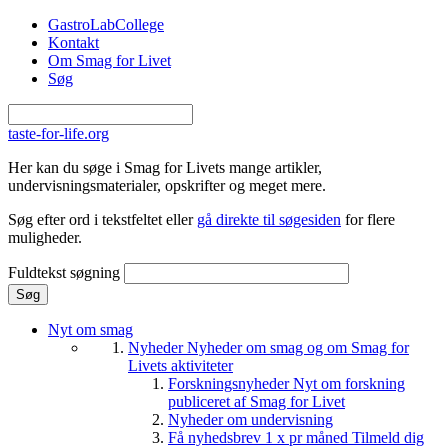
Gå til hovedindhold
GastroLabCollege
Kontakt
Om Smag for Livet
Søg
taste-for-life.org
Her kan du søge i Smag for Livets mange artikler,
undervisningsmaterialer, opskrifter og meget mere.
Søg efter ord i tekstfeltet eller
gå direkte til søgesiden
for flere
muligheder.
Fuldtekst søgning
Nyt om smag
Nyheder
Nyheder om smag og om Smag for
Livets aktiviteter
Forskningsnyheder
Nyt om forskning
publiceret af Smag for Livet
Nyheder om undervisning
Få nyhedsbrev 1 x pr måned
Tilmeld dig