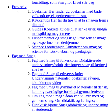
formidling, som Smag for Livet står bag
Prøv selv
Opskrifter
Her finder du opskrifter med både
velkendt og eksperimenterende smag
Køkkentips
Her får du tips til at få smagen frem i
din mad
Guides
Konkrete guides til at sanke urter, undgå
madspild og meget mere
Eksperimenter og smagslege
Prøv selv at smage
og eksperimentere derhjemme
Science i børnehøjde
Aktiviteter om smag og
science for førskolebørn og pædagoger
Fag med Smag
Fag med Smag til folkeskolen
Didaktiserede
undervisningsforløb, der bruger smag til læring i
alle fag
Fag med Smag til erhvervsskoler
Undervisningsmaterialer, opskrifter, råvarer,
teknikker og viden
Fag med Smag til gymnasiet
Materialer til dansk,
kemi og tværfaglige forløb på gymnasieniveau
Om Fag med Smag
Sådan kan vi lære med og
gennem smag. Om didaktik og læringssyn
Didaktisk hjørne
Smagsdidaktik og undervisning
af studerende