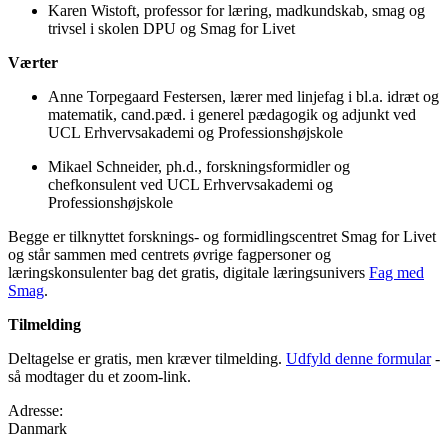
Karen Wistoft, professor for læring, madkundskab, smag og
trivsel i skolen DPU og Smag for Livet
Værter
Anne Torpegaard Festersen, lærer med linjefag i bl.a. idræt og
matematik, cand.pæd. i generel pædagogik og adjunkt ved
UCL Erhvervsakademi og Professionshøjskole
Mikael Schneider, ph.d., forskningsformidler og
chefkonsulent ved UCL Erhvervsakademi og
Professionshøjskole
Begge er tilknyttet forsknings- og formidlingscentret Smag for Livet
og står sammen med centrets øvrige fagpersoner og
læringskonsulenter bag det gratis, digitale læringsunivers
Fag med
Smag
.
Tilmelding
Deltagelse er gratis, men kræver tilmelding.
Udfyld denne formular
-
så modtager du et zoom-link.
Adresse:
Danmark