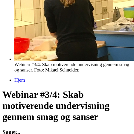
Webinar #3/4: Skab motiverende undervisning gennem smag
og sanser. Foto: Mikael Schneider.
Hjem
Du er her
Webinar #3/4: Skab
motiverende undervisning
gennem smag og sanser
S
ø
g
e
r
.
.
.