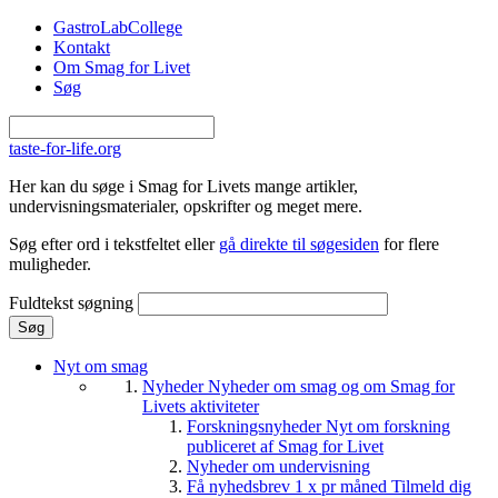
Gå til hovedindhold
GastroLabCollege
Kontakt
Om Smag for Livet
Søg
taste-for-life.org
Her kan du søge i Smag for Livets mange artikler,
undervisningsmaterialer, opskrifter og meget mere.
Søg efter ord i tekstfeltet eller
gå direkte til søgesiden
for flere
muligheder.
Fuldtekst søgning
Nyt om smag
Nyheder
Nyheder om smag og om Smag for
Livets aktiviteter
Forskningsnyheder
Nyt om forskning
publiceret af Smag for Livet
Nyheder om undervisning
Få nyhedsbrev 1 x pr måned
Tilmeld dig