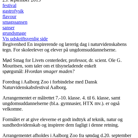
festival
gastrofysik
flavour
smagssansen
sanser
grundsmage
Vis udskriftsvenlig side
Begivenhed
En inspirerende og lærerig dag i naturvidenskabens
tegn. For skoleelever og elever på ungdomsuddannelserne.
Mød Smag for Livets centerleder, professor, dr. scient. Ole G.
Mouritsen, som taler om et tilsyneladende enkelt
spørgsmål:
Hvordan smager maden?
Foredrag i Aalborg Zoo i forbindelse med Dansk
Naturvidenskabsfestival Aalborg.
Arrangementet er målrettet 7.-10. klasse. 4. til 6. klasse, samt
ungdomsuddannelserne (bl.a. gymnasier, HTX mv.). er også
velkomne.
Formålet er at give eleverne et godt indtryk af teknik, natur og
sundhedsvidenskab og inspirere dem fagligt i denne retning.
Arrangementet afholdes i Aalborg Zoo fra søndag d.20. september