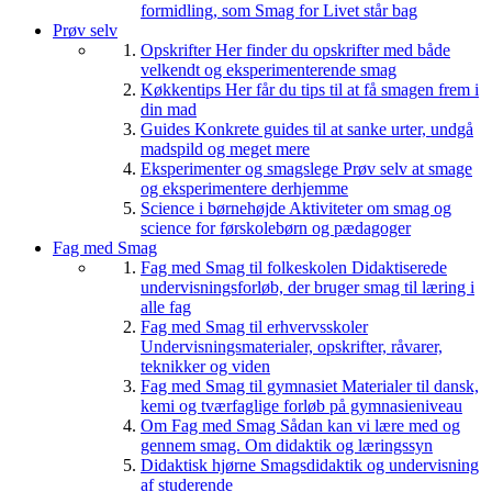
formidling, som Smag for Livet står bag
Prøv selv
Opskrifter
Her finder du opskrifter med både
velkendt og eksperimenterende smag
Køkkentips
Her får du tips til at få smagen frem i
din mad
Guides
Konkrete guides til at sanke urter, undgå
madspild og meget mere
Eksperimenter og smagslege
Prøv selv at smage
og eksperimentere derhjemme
Science i børnehøjde
Aktiviteter om smag og
science for førskolebørn og pædagoger
Fag med Smag
Fag med Smag til folkeskolen
Didaktiserede
undervisningsforløb, der bruger smag til læring i
alle fag
Fag med Smag til erhvervsskoler
Undervisningsmaterialer, opskrifter, råvarer,
teknikker og viden
Fag med Smag til gymnasiet
Materialer til dansk,
kemi og tværfaglige forløb på gymnasieniveau
Om Fag med Smag
Sådan kan vi lære med og
gennem smag. Om didaktik og læringssyn
Didaktisk hjørne
Smagsdidaktik og undervisning
af studerende