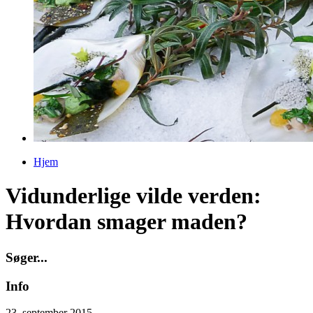
Hjem
Du er her
Vidunderlige vilde verden:
Hvordan smager maden?
S
ø
g
e
r
.
.
.
Info
23. september 2015