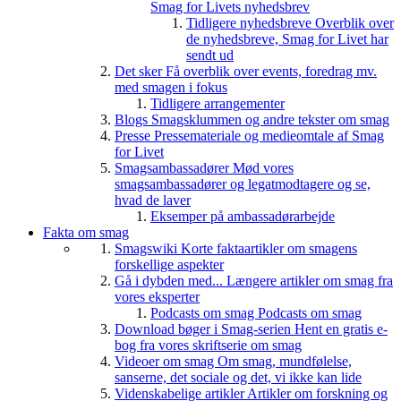
Smag for Livets nyhedsbrev
Tidligere nyhedsbreve
Overblik over
de nyhedsbreve, Smag for Livet har
sendt ud
Det sker
Få overblik over events, foredrag mv.
med smagen i fokus
Tidligere arrangementer
Blogs
Smagsklummen og andre tekster om smag
Presse
Pressemateriale og medieomtale af Smag
for Livet
Smagsambassadører
Mød vores
smagsambassadører og legatmodtagere og se,
hvad de laver
Eksemper på ambassadørarbejde
Fakta om smag
Smagswiki
Korte faktaartikler om smagens
forskellige aspekter
Gå i dybden med...
Længere artikler om smag fra
vores eksperter
Podcasts om smag
Podcasts om smag
Download bøger i Smag-serien
Hent en gratis e-
bog fra vores skriftserie om smag
Videoer om smag
Om smag, mundfølelse,
sanserne, det sociale og det, vi ikke kan lide
Videnskabelige artikler
Artikler om forskning og