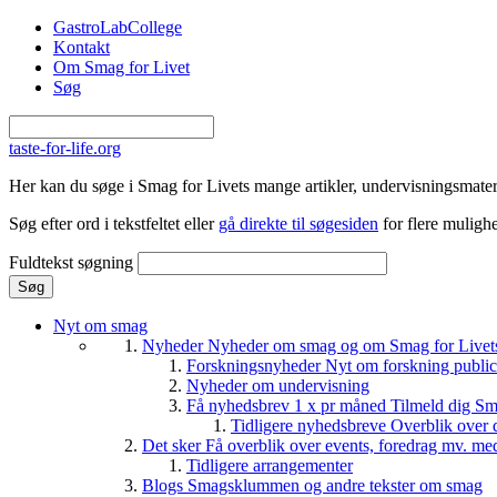
Gå til hovedindhold
GastroLabCollege
Kontakt
Om Smag for Livet
Søg
taste-for-life.org
Her kan du søge i Smag for Livets mange artikler, undervisningsmateri
Søg efter ord i tekstfeltet eller
gå direkte til søgesiden
for flere mulighe
Fuldtekst søgning
Nyt om smag
Nyheder
Nyheder om smag og om Smag for Livets 
Forskningsnyheder
Nyt om forskning public
Nyheder om undervisning
Få nyhedsbrev 1 x pr måned
Tilmeld dig Sm
Tidligere nyhedsbreve
Overblik over 
Det sker
Få overblik over events, foredrag mv. me
Tidligere arrangementer
Blogs
Smagsklummen og andre tekster om smag