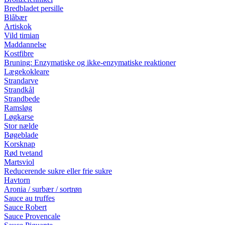
Bredbladet persille
Blåbær
Artiskok
Vild timian
Maddannelse
Kostfibre
Bruning: Enzymatiske og ikke-enzymatiske reaktioner
Lægekokleare
Strandarve
Strandkål
Strandbede
Ramsløg
Løgkarse
Stor nælde
Bøgeblade
Korsknap
Rød tvetand
Martsviol
Reducerende sukre eller frie sukre
Havtorn
Aronia / surbær / sortrøn
Sauce au truffes
Sauce Robert
Sauce Provencale