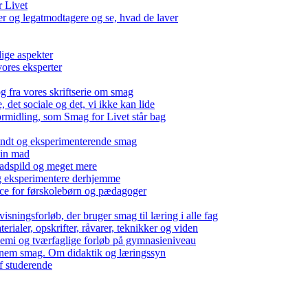
r Livet
 og legatmodtagere og se, hvad de laver
lige aspekter
ores eksperter
g fra vores skriftserie om smag
det sociale og det, vi ikke kan lide
ormidling, som Smag for Livet står bag
kendt og eksperimenterende smag
 din mad
madspild og meget mere
g eksperimentere derhjemme
nce for førskolebørn og pædagoger
isningsforløb, der bruger smag til læring i alle fag
rialer, opskrifter, råvarer, teknikker og viden
 kemi og tværfaglige forløb på gymnasieniveau
nem smag. Om didaktik og læringssyn
f studerende