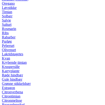
Oregano
Løvstikke
Timian
Solbær
Salvie
Salturt
Rosmarin
Ribs
Rabarber
Purløg
Peberurt
Olivenurt
Lakridstagetes
Kvan
Krybende timian
Kruspersille
Karryplante
Røde hindbær
Gule hindbær
Grønne stikkelsbær
Estragon
Citronverbena
Citrontimian
Citronmelisse
Bronzefennikel