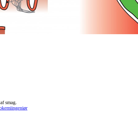
 af smag.
iokemiingeniør