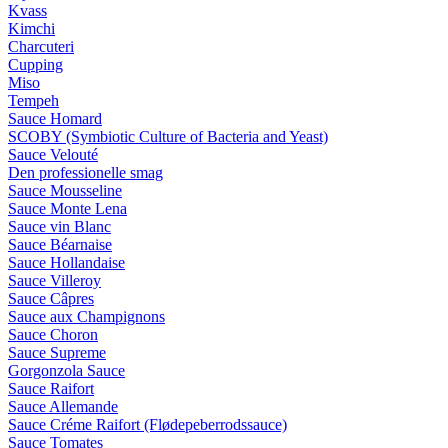
Kvass
Kimchi
Charcuteri
Cupping
Miso
Tempeh
Sauce Homard
SCOBY (Symbiotic Culture of Bacteria and Yeast)
Sauce Velouté
Den professionelle smag
Sauce Mousseline
Sauce Monte Lena
Sauce vin Blanc
Sauce Béarnaise
Sauce Hollandaise
Sauce Villeroy
Sauce Câpres
Sauce aux Champignons
Sauce Choron
Sauce Supreme
Gorgonzola Sauce
Sauce Raifort
Sauce Allemande
Sauce Créme Raifort (Flødepeberrodssauce)
Sauce Tomates