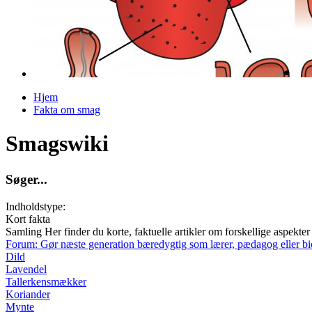
Hjem
Fakta om smag
Du er her
Smagswiki
S
ø
g
e
r
.
.
.
Indholdstype:
Kort fakta
Samling
Her finder du korte, faktuelle artikler om forskellige aspekter
Forum: Gør næste generation bæredygtig som lærer, pædagog eller b
Dild
Lavendel
Tallerkensmækker
Koriander
Mynte