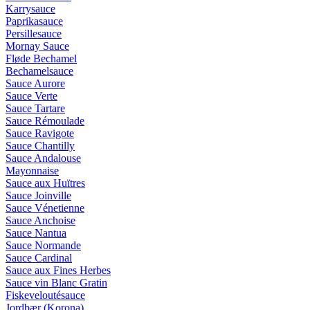
Karrysauce
Paprikasauce
Persillesauce
Mornay Sauce
Fløde Bechamel
Bechamelsauce
Sauce Aurore
Sauce Verte
Sauce Tartare
Sauce Rémoulade
Sauce Ravigote
Sauce Chantilly
Sauce Andalouse
Mayonnaise
Sauce aux Huïtres
Sauce Joinville
Sauce Vénetienne
Sauce Anchoise
Sauce Nantua
Sauce Normande
Sauce Cardinal
Sauce aux Fines Herbes
Sauce vin Blanc Gratin
Fiskeveloutésauce
Jordbær (Korona)