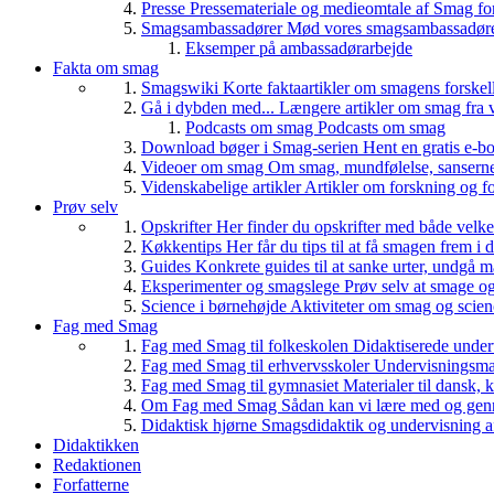
Presse
Pressemateriale og medieomtale af Smag fo
Smagsambassadører
Mød vores smagsambassadører
Eksemper på ambassadørarbejde
Fakta om smag
Smagswiki
Korte faktaartikler om smagens forskel
Gå i dybden med...
Længere artikler om smag fra v
Podcasts om smag
Podcasts om smag
Download bøger i Smag-serien
Hent en gratis e-bo
Videoer om smag
Om smag, mundfølelse, sanserne, 
Videnskabelige artikler
Artikler om forskning og f
Prøv selv
Opskrifter
Her finder du opskrifter med både vel
Køkkentips
Her får du tips til at få smagen frem i
Guides
Konkrete guides til at sanke urter, undgå 
Eksperimenter og smagslege
Prøv selv at smage o
Science i børnehøjde
Aktiviteter om smag og scie
Fag med Smag
Fag med Smag til folkeskolen
Didaktiserede underv
Fag med Smag til erhvervsskoler
Undervisningsmate
Fag med Smag til gymnasiet
Materialer til dansk,
Om Fag med Smag
Sådan kan vi lære med og gen
Didaktisk hjørne
Smagsdidaktik og undervisning a
Didaktikken
Redaktionen
Forfatterne