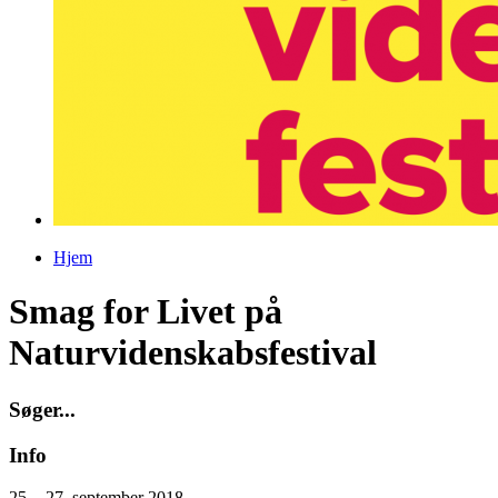
Hjem
Du er her
Smag for Livet på
Naturvidenskabsfestival
S
ø
g
e
r
.
.
.
Info
25. - 27. september 2018