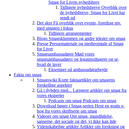
Smag for Livets nyhedsbrev
Tidligere nyhedsbreve
Overblik over
de nyhedsbreve, Smag for Livet har
sendt ud
Det sker
Få overblik over events, foredrag mv.
med smagen i fokus
Tidligere arrangementer
Blogs
Smagsklummen og andre tekster om smag
Presse
Pressemateriale og medieomtale af Smag
for Livet
Smagsambassadører
Mød vores
smagsambassadører og legatmodtagere og se,
hvad de laver
Eksemper på ambassadørarbejde
Fakta om smag
Smagswiki
Korte faktaartikler om smagens
forskellige aspekter
Gå i dybden med...
Længere artikler om smag fra
vores eksperter
Podcasts om smag
Podcasts om smag
Download bøger i Smag-serien
Hent en gratis e-
bog fra vores skriftserie om smag
Videoer om smag
Om smag, mundfølelse,
sanserne, det sociale og det, vi ikke kan lide
Videnskabelige artikler
Artikler om forskning og