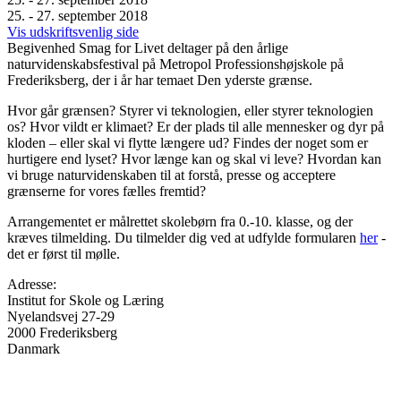
25. - 27. september 2018
Vis udskriftsvenlig side
Begivenhed
Smag for Livet deltager på den årlige
naturvidenskabsfestival på Metropol Professionshøjskole på
Frederiksberg, der i år har temaet Den yderste grænse.
Hvor går grænsen? Styrer vi teknologien, eller styrer teknologien
os? Hvor vildt er klimaet? Er der plads til alle mennesker og dyr på
kloden – eller skal vi flytte længere ud? Findes der noget som er
hurtigere end lyset? Hvor længe kan og skal vi leve? Hvordan kan
vi bruge naturvidenskaben til at forstå, presse og acceptere
grænserne for vores fælles fremtid?
Arrangementet er målrettet skolebørn fra 0.-10. klasse, og der
kræves tilmelding. Du tilmelder dig ved at udfylde formularen
her
-
det er først til mølle.
Adresse:
Institut for Skole og Læring
Nyelandsvej 27-29
2000
Frederiksberg
Danmark