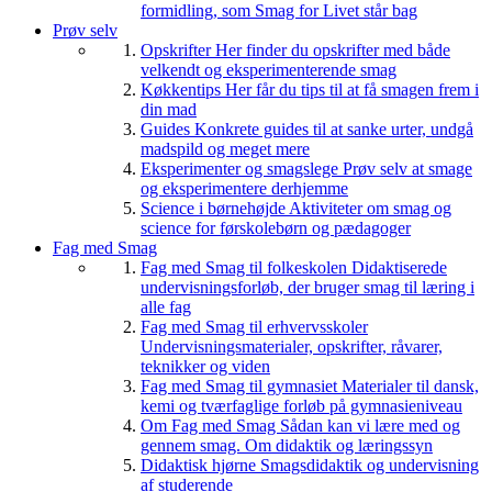
formidling, som Smag for Livet står bag
Prøv selv
Opskrifter
Her finder du opskrifter med både
velkendt og eksperimenterende smag
Køkkentips
Her får du tips til at få smagen frem i
din mad
Guides
Konkrete guides til at sanke urter, undgå
madspild og meget mere
Eksperimenter og smagslege
Prøv selv at smage
og eksperimentere derhjemme
Science i børnehøjde
Aktiviteter om smag og
science for førskolebørn og pædagoger
Fag med Smag
Fag med Smag til folkeskolen
Didaktiserede
undervisningsforløb, der bruger smag til læring i
alle fag
Fag med Smag til erhvervsskoler
Undervisningsmaterialer, opskrifter, råvarer,
teknikker og viden
Fag med Smag til gymnasiet
Materialer til dansk,
kemi og tværfaglige forløb på gymnasieniveau
Om Fag med Smag
Sådan kan vi lære med og
gennem smag. Om didaktik og læringssyn
Didaktisk hjørne
Smagsdidaktik og undervisning
af studerende