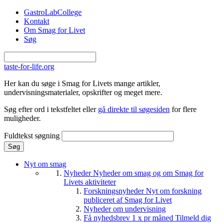
Gå til hovedindhold
GastroLabCollege
Kontakt
Om Smag for Livet
Søg
taste-for-life.org
Her kan du søge i Smag for Livets mange artikler,
undervisningsmaterialer, opskrifter og meget mere.
Søg efter ord i tekstfeltet eller
gå direkte til søgesiden
for flere
muligheder.
Fuldtekst søgning
Nyt om smag
Nyheder
Nyheder om smag og om Smag for
Livets aktiviteter
Forskningsnyheder
Nyt om forskning
publiceret af Smag for Livet
Nyheder om undervisning
Få nyhedsbrev 1 x pr måned
Tilmeld dig