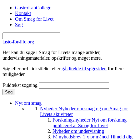
Gå til hovedindhold
GastroLabCollege
Kontakt
Om Smag for Livet
Søg
taste-for-life.org
Her kan du søge i Smag for Livets mange artikler,
undervisningsmaterialer, opskrifter og meget mere.
Søg efter ord i tekstfeltet eller
gå direkte til søgesiden
for flere
muligheder.
Fuldtekst søgning
Nyt om smag
Nyheder
Nyheder om smag og om Smag for
Livets aktiviteter
Forskningsnyheder
Nyt om forskning
publiceret af Smag for Livet
Nyheder om undervisning
Få nyhedsbrev 1 x pr måned
Tilmeld dig