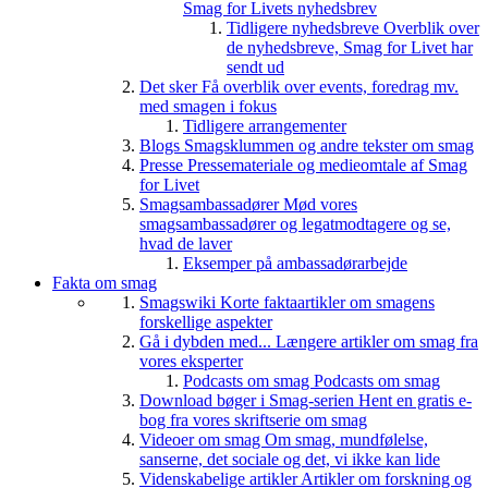
Smag for Livets nyhedsbrev
Tidligere nyhedsbreve
Overblik over
de nyhedsbreve, Smag for Livet har
sendt ud
Det sker
Få overblik over events, foredrag mv.
med smagen i fokus
Tidligere arrangementer
Blogs
Smagsklummen og andre tekster om smag
Presse
Pressemateriale og medieomtale af Smag
for Livet
Smagsambassadører
Mød vores
smagsambassadører og legatmodtagere og se,
hvad de laver
Eksemper på ambassadørarbejde
Fakta om smag
Smagswiki
Korte faktaartikler om smagens
forskellige aspekter
Gå i dybden med...
Længere artikler om smag fra
vores eksperter
Podcasts om smag
Podcasts om smag
Download bøger i Smag-serien
Hent en gratis e-
bog fra vores skriftserie om smag
Videoer om smag
Om smag, mundfølelse,
sanserne, det sociale og det, vi ikke kan lide
Videnskabelige artikler
Artikler om forskning og