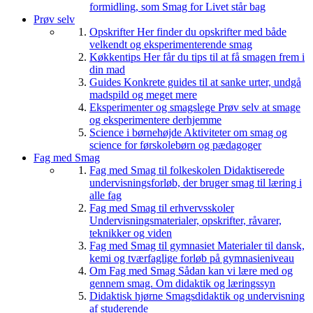
formidling, som Smag for Livet står bag
Prøv selv
Opskrifter
Her finder du opskrifter med både
velkendt og eksperimenterende smag
Køkkentips
Her får du tips til at få smagen frem i
din mad
Guides
Konkrete guides til at sanke urter, undgå
madspild og meget mere
Eksperimenter og smagslege
Prøv selv at smage
og eksperimentere derhjemme
Science i børnehøjde
Aktiviteter om smag og
science for førskolebørn og pædagoger
Fag med Smag
Fag med Smag til folkeskolen
Didaktiserede
undervisningsforløb, der bruger smag til læring i
alle fag
Fag med Smag til erhvervsskoler
Undervisningsmaterialer, opskrifter, råvarer,
teknikker og viden
Fag med Smag til gymnasiet
Materialer til dansk,
kemi og tværfaglige forløb på gymnasieniveau
Om Fag med Smag
Sådan kan vi lære med og
gennem smag. Om didaktik og læringssyn
Didaktisk hjørne
Smagsdidaktik og undervisning
af studerende