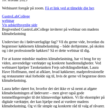
Webinaret foregår på zoom.
Få et link ved at tilmelde dig her
.
GastroLabCollege
webinar
Vis udskriftsvenlig side
Begivenhed
GastroLabCollege inviterer på webinar om madens
klimabelastning
Underviser du i fødevarefaglige fag? Vil du gerne vide, hvordan du
begrænser køkkenets klimabelastning – både derhjemme, på skolen
og i det professionelle køkken? Så er dette webinar til dig.
For at kunne mindske madens klimabelastning, har vi brug for ny
viden, anvendelige værktøjer og konkrete handlemuligheder. Ved
webinaret hjælper Tænketanken Frejs udviklingsdirektør, Laura
Have Hoffmann, med at afklare, hvad køkkener, madprofessionelle
og restauranter skal forholde sig til, hvis de gerne vil begrænse deres
klimabelastning.
Laura løfter sløret for, hvorfor det slet ikke er så nemt at afgøre
klimabelastningen af fødevarer – men giver også gode
tommelfingerregler til det klimavenlige køkken. Vi får eksempler på
digitale værktøjer, der kan hjælpe med at vurdere madens
klimabelastning. Og vi får simple og konkrete råd til valg af råvarer.