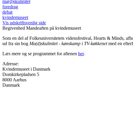
ma(d)skulinitet
foredrag
debat
kvindemuseet
Vis udskriftsvenlig side
Begivenhed
Mandeaften på kvindemuseet
Som en del af Folkeuniversitetets vidensfestival, Hearts & Minds, a
ud fra sin bog
Ma(d)skulinitet - kønskamp i TV-køkkenet
med en efterf
Læs mere og se programmet for aftenen
her
.
Adresse:
Kvindemuseet i Danmark
Domkirkepladsen 5
8000
Aarhus
Danmark