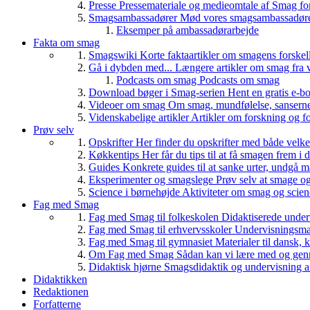
Presse
Pressemateriale og medieomtale af Smag fo
Smagsambassadører
Mød vores smagsambassadører
Eksemper på ambassadørarbejde
Fakta om smag
Smagswiki
Korte faktaartikler om smagens forskel
Gå i dybden med...
Længere artikler om smag fra v
Podcasts om smag
Podcasts om smag
Download bøger i Smag-serien
Hent en gratis e-bo
Videoer om smag
Om smag, mundfølelse, sanserne, 
Videnskabelige artikler
Artikler om forskning og f
Prøv selv
Opskrifter
Her finder du opskrifter med både vel
Køkkentips
Her får du tips til at få smagen frem i
Guides
Konkrete guides til at sanke urter, undgå 
Eksperimenter og smagslege
Prøv selv at smage o
Science i børnehøjde
Aktiviteter om smag og scie
Fag med Smag
Fag med Smag til folkeskolen
Didaktiserede underv
Fag med Smag til erhvervsskoler
Undervisningsmate
Fag med Smag til gymnasiet
Materialer til dansk,
Om Fag med Smag
Sådan kan vi lære med og gen
Didaktisk hjørne
Smagsdidaktik og undervisning a
Didaktikken
Redaktionen
Forfatterne