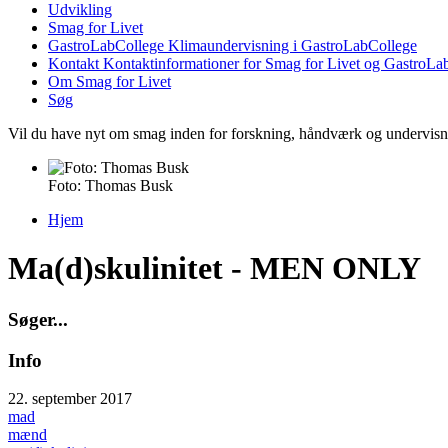
Udvikling
Smag for Livet
GastroLabCollege
Klimaundervisning i GastroLabCollege
Kontakt
Kontaktinformationer for Smag for Livet og GastroLa
Om Smag for Livet
Søg
Vil du have nyt om smag inden for forskning, håndværk og undervis
Foto: Thomas Busk
Hjem
Du er her
Ma(d)skulinitet - MEN ONLY
S
ø
g
e
r
.
.
.
Info
22. september 2017
mad
mænd