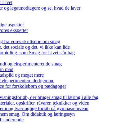
r Livet
 og legatmodtagere og se, hvad de laver
lige aspekter
ores eksperter
g fra vores skriftserie om smag
det sociale og det, vi ikke kan lide
ormidling, som Smag for Livet står bag
kendt og eksperimenterende smag
 din mad
madspild og meget mere
g eksperimentere derhjemme
nce for førskolebørn og pædagoger
isningsforløb, der bruger smag til læring i alle fag
rialer, opskrifter, råvarer, teknikker og viden
 kemi og tværfaglige forløb på gymnasieniveau
nem smag. Om didaktik og læringssyn
f studerende