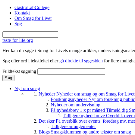
Gå til hovedindhold
GastroLabCollege
Kontakt
Om Smag for Livet
Søg
taste-for-life.org
Her kan du søge i Smag for Livets mange artikler, undervisningsmateri
Søg efter ord i tekstfeltet eller
gå direkte til søgesiden
for flere mulighe
Fuldtekst søgning
Nyt om smag
Nyheder
Nyheder om smag og om Smag for Livets 
Forskningsnyheder
Nyt om forskning public
Nyheder om undervisning
Få nyhedsbrev 1 x pr måned
Tilmeld dig Sm
Tidligere nyhedsbreve
Overblik over 
Det sker
Få overblik over events, foredrag mv. me
Tidligere arrangementer
Blogs
Smagsklummen og andre tekster om smag