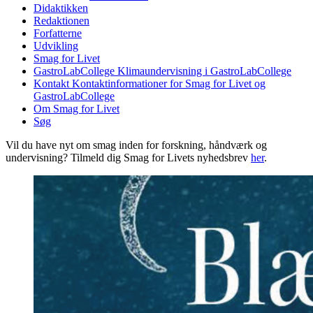
Didaktikken
Redaktionen
Forfatterne
Udvikling
Smag for Livet
GastroLabCollege
Klimaundervisning i GastroLabCollege
Kontakt
Kontaktinformationer for Smag for Livet og
GastroLabCollege
Om Smag for Livet
Søg
Vil du have nyt om smag inden for forskning, håndværk og
undervisning? Tilmeld dig Smag for Livets nyhedsbrev
her
.