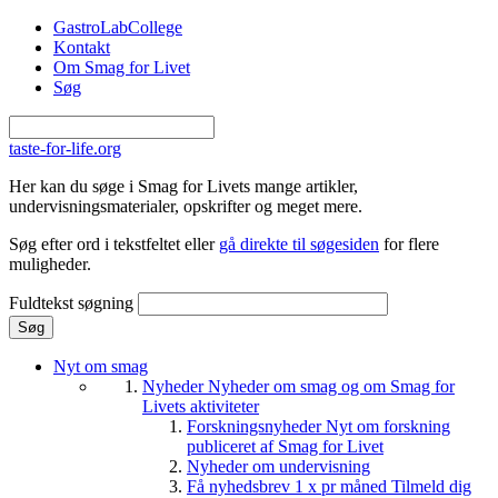
Gå til hovedindhold
GastroLabCollege
Kontakt
Om Smag for Livet
Søg
taste-for-life.org
Her kan du søge i Smag for Livets mange artikler,
undervisningsmaterialer, opskrifter og meget mere.
Søg efter ord i tekstfeltet eller
gå direkte til søgesiden
for flere
muligheder.
Fuldtekst søgning
Nyt om smag
Nyheder
Nyheder om smag og om Smag for
Livets aktiviteter
Forskningsnyheder
Nyt om forskning
publiceret af Smag for Livet
Nyheder om undervisning
Få nyhedsbrev 1 x pr måned
Tilmeld dig