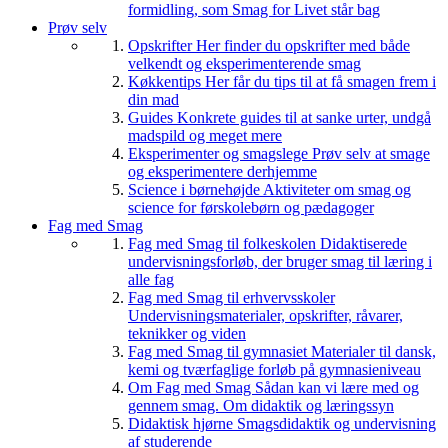
formidling, som Smag for Livet står bag
Prøv selv
Opskrifter
Her finder du opskrifter med både
velkendt og eksperimenterende smag
Køkkentips
Her får du tips til at få smagen frem i
din mad
Guides
Konkrete guides til at sanke urter, undgå
madspild og meget mere
Eksperimenter og smagslege
Prøv selv at smage
og eksperimentere derhjemme
Science i børnehøjde
Aktiviteter om smag og
science for førskolebørn og pædagoger
Fag med Smag
Fag med Smag til folkeskolen
Didaktiserede
undervisningsforløb, der bruger smag til læring i
alle fag
Fag med Smag til erhvervsskoler
Undervisningsmaterialer, opskrifter, råvarer,
teknikker og viden
Fag med Smag til gymnasiet
Materialer til dansk,
kemi og tværfaglige forløb på gymnasieniveau
Om Fag med Smag
Sådan kan vi lære med og
gennem smag. Om didaktik og læringssyn
Didaktisk hjørne
Smagsdidaktik og undervisning
af studerende