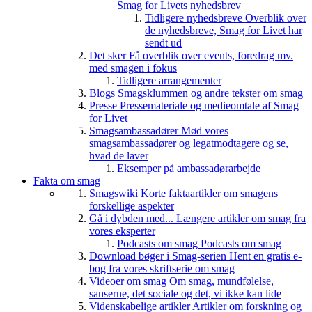
Smag for Livets nyhedsbrev
Tidligere nyhedsbreve
Overblik over
de nyhedsbreve, Smag for Livet har
sendt ud
Det sker
Få overblik over events, foredrag mv.
med smagen i fokus
Tidligere arrangementer
Blogs
Smagsklummen og andre tekster om smag
Presse
Pressemateriale og medieomtale af Smag
for Livet
Smagsambassadører
Mød vores
smagsambassadører og legatmodtagere og se,
hvad de laver
Eksemper på ambassadørarbejde
Fakta om smag
Smagswiki
Korte faktaartikler om smagens
forskellige aspekter
Gå i dybden med...
Længere artikler om smag fra
vores eksperter
Podcasts om smag
Podcasts om smag
Download bøger i Smag-serien
Hent en gratis e-
bog fra vores skriftserie om smag
Videoer om smag
Om smag, mundfølelse,
sanserne, det sociale og det, vi ikke kan lide
Videnskabelige artikler
Artikler om forskning og