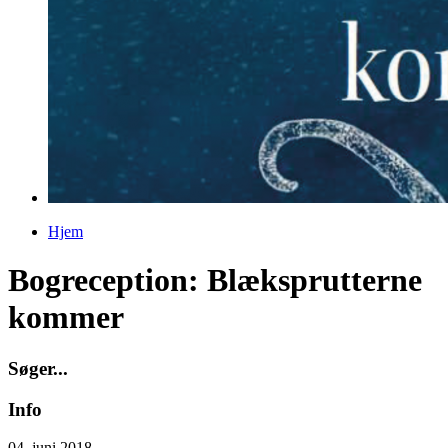
Hjem
Du er her
Bogreception: Blæksprutterne
kommer
S
ø
g
e
r
.
.
.
Info
04. juni 2018