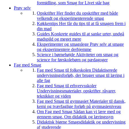
formidling, som Smag for Livet står bag
Prøv selv
Opskrifter
Her finder du opskrifter med både
velkendt og eksperimenterende smag
Køkkentips
Her får du tips til at få smagen frem i
din mad
Guides
Konkrete guides til at sanke urter, undgå
madspild og meget mere
Eksperimenter og smagslege
Prøv selv at smage
og eksperimentere derhjemme
Science i børnehøjde
Aktiviteter om smag og
science for førskolebørn og pædagoger
Fag med Smag
Fag med Smag til folkeskolen
Didaktiserede
undervisningsforløb, der bruger smag til læring i
alle fag
Fag med Smag til erhvervsskoler
Undervisningsmaterialer, opskrifter, råvarer,
teknikker og viden
Fag med Smag til gymnasiet
Materialer til dansk,
kemi og tværfaglige forløb på gymnasieniveau
Om Fag med Smag
Sådan kan vi lære med og
gennem smag. Om didaktik og læringssyn
Didaktisk hjørne
Smagsdidaktik og undervisning
af studerende