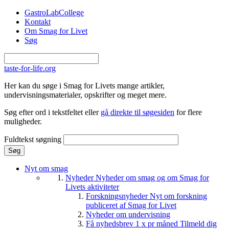
Gå til hovedindhold
GastroLabCollege
Kontakt
Om Smag for Livet
Søg
taste-for-life.org
Her kan du søge i Smag for Livets mange artikler,
undervisningsmaterialer, opskrifter og meget mere.
Søg efter ord i tekstfeltet eller
gå direkte til søgesiden
for flere
muligheder.
Fuldtekst søgning
Nyt om smag
Nyheder
Nyheder om smag og om Smag for
Livets aktiviteter
Forskningsnyheder
Nyt om forskning
publiceret af Smag for Livet
Nyheder om undervisning
Få nyhedsbrev 1 x pr måned
Tilmeld dig