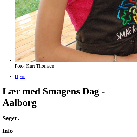
Foto: Kurt Thomsen
Hjem
Du er her
Lær med Smagens Dag -
Aalborg
S
ø
g
e
r
.
.
.
Info