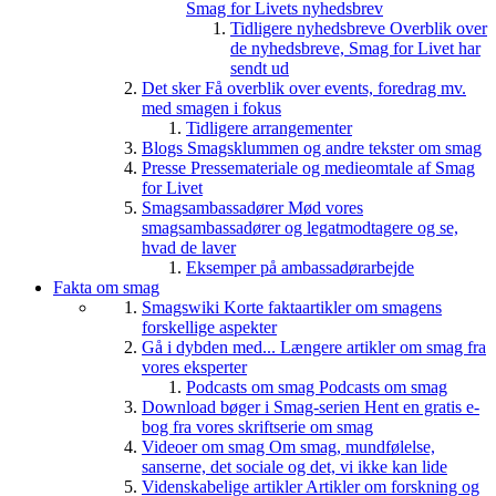
Smag for Livets nyhedsbrev
Tidligere nyhedsbreve
Overblik over
de nyhedsbreve, Smag for Livet har
sendt ud
Det sker
Få overblik over events, foredrag mv.
med smagen i fokus
Tidligere arrangementer
Blogs
Smagsklummen og andre tekster om smag
Presse
Pressemateriale og medieomtale af Smag
for Livet
Smagsambassadører
Mød vores
smagsambassadører og legatmodtagere og se,
hvad de laver
Eksemper på ambassadørarbejde
Fakta om smag
Smagswiki
Korte faktaartikler om smagens
forskellige aspekter
Gå i dybden med...
Længere artikler om smag fra
vores eksperter
Podcasts om smag
Podcasts om smag
Download bøger i Smag-serien
Hent en gratis e-
bog fra vores skriftserie om smag
Videoer om smag
Om smag, mundfølelse,
sanserne, det sociale og det, vi ikke kan lide
Videnskabelige artikler
Artikler om forskning og