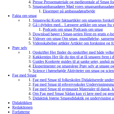
Presse
Pressemateriale og medieomtale af Smag fo
Smagsambassadører
Mød vores smagsambassadører
Eksemper på ambassadørarbejde
Fakta om smag
Smagswiki
Korte faktaartikler om smagens forskel
Gå i dybden med...
Længere artikler om smag fra v
Podcasts om smag
Podcasts om smag
Download bøger i Smag-serien
Hent en gratis e-bo
Videoer om smag
Om smag, mundfølelse, sanserne, 
Videnskabelige artikler
Artikler om forskning og f
Prøv selv
Opskrifter
Her finder du opskrifter med både vel
Køkkentips
Her får du tips til at få smagen frem i
Guides
Konkrete guides til at sanke urter, undgå 
Eksperimenter og smagslege
Prøv selv at smage o
Science i børnehøjde
Aktiviteter om smag og scie
Fag med Smag
Fag med Smag til folkeskolen
Didaktiserede underv
Fag med Smag til erhvervsskoler
Undervisningsmate
Fag med Smag til gymnasiet
Materialer til dansk,
Om Fag med Smag
Sådan kan vi lære med og gen
Didaktisk hjørne
Smagsdidaktik og undervisning a
Didaktikken
Redaktionen
Forfatterne