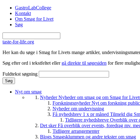
Gå til hovedindhold
GastroLabCollege
Kontakt
Om Smag for Livet
Søg
taste-for-life.org
Her kan du søge i Smag for Livets mange artikler, undervisningsmateri
Søg efter ord i tekstfeltet eller
gå direkte til søgesiden
for flere mulighe
Fuldtekst søgning
Nyt om smag
Nyheder
Nyheder om smag og om Smag for Livets 
Forskningsnyheder
Nyt om forskning public
Nyheder om undervisning
Få nyhedsbrev 1 x pr måned
Tilmeld dig Sm
Tidligere nyhedsbreve
Overblik over 
Det sker
Få overblik over events, foredrag mv. me
Tidligere arrangementer
Blogs
Smagsklummen og andre tekster om smag