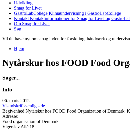
Udvikling
Smag for Livet
GastroLabCollege
Klimaundervisning i GastroLabCollege
Kontakt
Kontaktinformationer for Smag for Livet og GastroLa
Om Smag for Livet
Søg
Vil du have nyt om smag inden for forskning, håndværk og undervis
Hjem
Du er her
Nytårskur hos FOOD Food Orga
S
ø
g
e
r
.
.
.
Info
06. marts 2015
Vis udskriftsvenlig side
Begivenhed
Nytårskur hos FOOD Food Organization of Denmark, K
Adresse:
Food organisation of Denmark
Vigerslev Allé 18