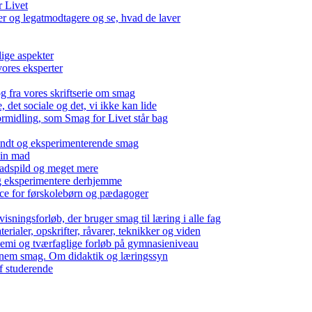
r Livet
 og legatmodtagere og se, hvad de laver
lige aspekter
ores eksperter
g fra vores skriftserie om smag
det sociale og det, vi ikke kan lide
ormidling, som Smag for Livet står bag
kendt og eksperimenterende smag
 din mad
madspild og meget mere
g eksperimentere derhjemme
nce for førskolebørn og pædagoger
isningsforløb, der bruger smag til læring i alle fag
rialer, opskrifter, råvarer, teknikker og viden
 kemi og tværfaglige forløb på gymnasieniveau
nem smag. Om didaktik og læringssyn
f studerende