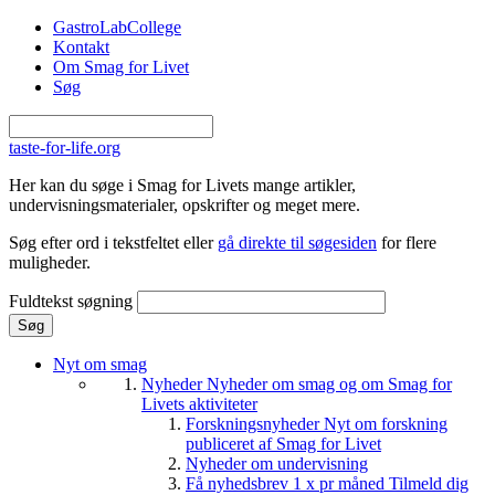
Gå til hovedindhold
GastroLabCollege
Kontakt
Om Smag for Livet
Søg
taste-for-life.org
Her kan du søge i Smag for Livets mange artikler,
undervisningsmaterialer, opskrifter og meget mere.
Søg efter ord i tekstfeltet eller
gå direkte til søgesiden
for flere
muligheder.
Fuldtekst søgning
Nyt om smag
Nyheder
Nyheder om smag og om Smag for
Livets aktiviteter
Forskningsnyheder
Nyt om forskning
publiceret af Smag for Livet
Nyheder om undervisning
Få nyhedsbrev 1 x pr måned
Tilmeld dig