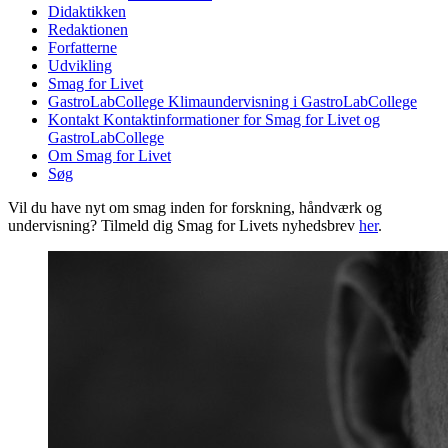
Didaktikken
Redaktionen
Forfatterne
Udvikling
Smag for Livet
GastroLabCollege
Klimaundervisning i GastroLabCollege
Kontakt
Kontaktinformationer for Smag for Livet og
GastroLabCollege
Om Smag for Livet
Søg
Vil du have nyt om smag inden for forskning, håndværk og
undervisning? Tilmeld dig Smag for Livets nyhedsbrev
her
.