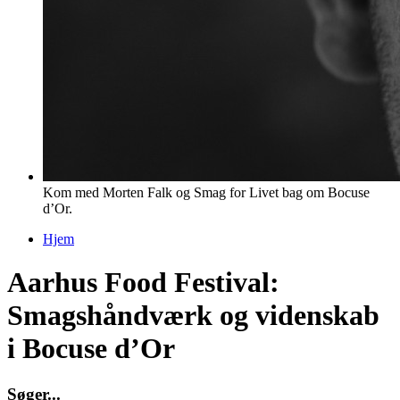
Kom med Morten Falk og Smag for Livet bag om Bocuse
d’Or.
Hjem
Du er her
Aarhus Food Festival:
Smagshåndværk og videnskab
i Bocuse d’Or
S
ø
g
e
r
.
.
.