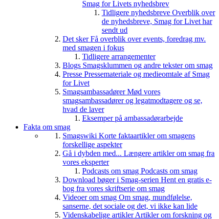
Smag for Livets nyhedsbrev
Tidligere nyhedsbreve
Overblik over
de nyhedsbreve, Smag for Livet har
sendt ud
Det sker
Få overblik over events, foredrag mv.
med smagen i fokus
Tidligere arrangementer
Blogs
Smagsklummen og andre tekster om smag
Presse
Pressemateriale og medieomtale af Smag
for Livet
Smagsambassadører
Mød vores
smagsambassadører og legatmodtagere og se,
hvad de laver
Eksemper på ambassadørarbejde
Fakta om smag
Smagswiki
Korte faktaartikler om smagens
forskellige aspekter
Gå i dybden med...
Længere artikler om smag fra
vores eksperter
Podcasts om smag
Podcasts om smag
Download bøger i Smag-serien
Hent en gratis e-
bog fra vores skriftserie om smag
Videoer om smag
Om smag, mundfølelse,
sanserne, det sociale og det, vi ikke kan lide
Videnskabelige artikler
Artikler om forskning og