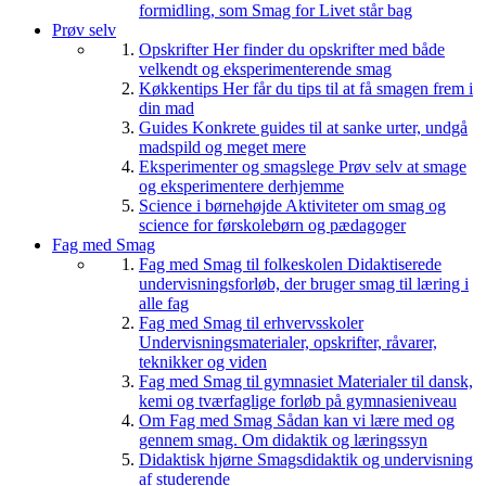
formidling, som Smag for Livet står bag
Prøv selv
Opskrifter
Her finder du opskrifter med både
velkendt og eksperimenterende smag
Køkkentips
Her får du tips til at få smagen frem i
din mad
Guides
Konkrete guides til at sanke urter, undgå
madspild og meget mere
Eksperimenter og smagslege
Prøv selv at smage
og eksperimentere derhjemme
Science i børnehøjde
Aktiviteter om smag og
science for førskolebørn og pædagoger
Fag med Smag
Fag med Smag til folkeskolen
Didaktiserede
undervisningsforløb, der bruger smag til læring i
alle fag
Fag med Smag til erhvervsskoler
Undervisningsmaterialer, opskrifter, råvarer,
teknikker og viden
Fag med Smag til gymnasiet
Materialer til dansk,
kemi og tværfaglige forløb på gymnasieniveau
Om Fag med Smag
Sådan kan vi lære med og
gennem smag. Om didaktik og læringssyn
Didaktisk hjørne
Smagsdidaktik og undervisning
af studerende