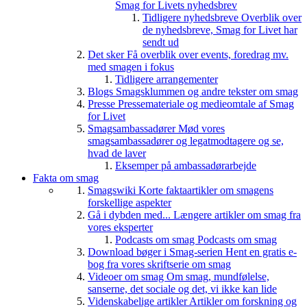
Smag for Livets nyhedsbrev
Tidligere nyhedsbreve
Overblik over
de nyhedsbreve, Smag for Livet har
sendt ud
Det sker
Få overblik over events, foredrag mv.
med smagen i fokus
Tidligere arrangementer
Blogs
Smagsklummen og andre tekster om smag
Presse
Pressemateriale og medieomtale af Smag
for Livet
Smagsambassadører
Mød vores
smagsambassadører og legatmodtagere og se,
hvad de laver
Eksemper på ambassadørarbejde
Fakta om smag
Smagswiki
Korte faktaartikler om smagens
forskellige aspekter
Gå i dybden med...
Længere artikler om smag fra
vores eksperter
Podcasts om smag
Podcasts om smag
Download bøger i Smag-serien
Hent en gratis e-
bog fra vores skriftserie om smag
Videoer om smag
Om smag, mundfølelse,
sanserne, det sociale og det, vi ikke kan lide
Videnskabelige artikler
Artikler om forskning og