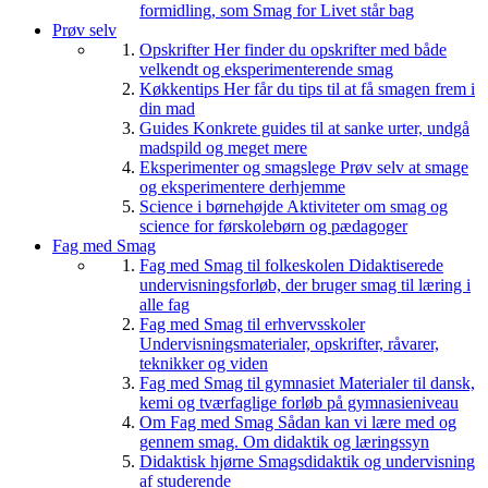
formidling, som Smag for Livet står bag
Prøv selv
Opskrifter
Her finder du opskrifter med både
velkendt og eksperimenterende smag
Køkkentips
Her får du tips til at få smagen frem i
din mad
Guides
Konkrete guides til at sanke urter, undgå
madspild og meget mere
Eksperimenter og smagslege
Prøv selv at smage
og eksperimentere derhjemme
Science i børnehøjde
Aktiviteter om smag og
science for førskolebørn og pædagoger
Fag med Smag
Fag med Smag til folkeskolen
Didaktiserede
undervisningsforløb, der bruger smag til læring i
alle fag
Fag med Smag til erhvervsskoler
Undervisningsmaterialer, opskrifter, råvarer,
teknikker og viden
Fag med Smag til gymnasiet
Materialer til dansk,
kemi og tværfaglige forløb på gymnasieniveau
Om Fag med Smag
Sådan kan vi lære med og
gennem smag. Om didaktik og læringssyn
Didaktisk hjørne
Smagsdidaktik og undervisning
af studerende