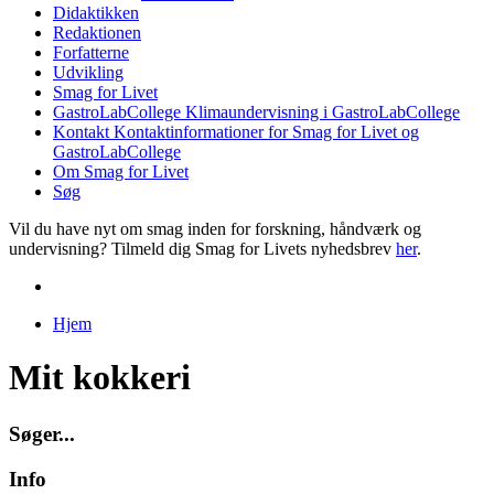
Didaktikken
Redaktionen
Forfatterne
Udvikling
Smag for Livet
GastroLabCollege
Klimaundervisning i GastroLabCollege
Kontakt
Kontaktinformationer for Smag for Livet og
GastroLabCollege
Om Smag for Livet
Søg
Vil du have nyt om smag inden for forskning, håndværk og
undervisning? Tilmeld dig Smag for Livets nyhedsbrev
her
.
Hjem
Du er her
Mit kokkeri
S
ø
g
e
r
.
.
.
Info