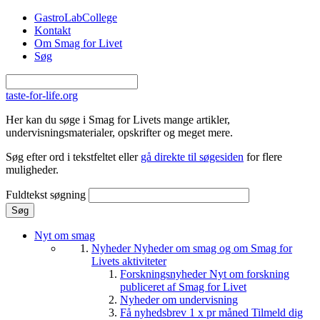
Gå til hovedindhold
GastroLabCollege
Kontakt
Om Smag for Livet
Søg
taste-for-life.org
Her kan du søge i Smag for Livets mange artikler,
undervisningsmaterialer, opskrifter og meget mere.
Søg efter ord i tekstfeltet eller
gå direkte til søgesiden
for flere
muligheder.
Fuldtekst søgning
Nyt om smag
Nyheder
Nyheder om smag og om Smag for
Livets aktiviteter
Forskningsnyheder
Nyt om forskning
publiceret af Smag for Livet
Nyheder om undervisning
Få nyhedsbrev 1 x pr måned
Tilmeld dig