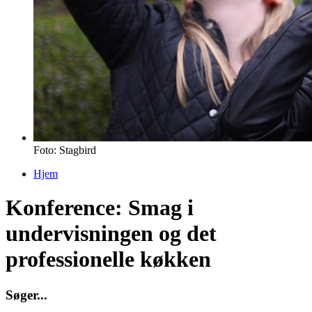
Foto: Stagbird
Hjem
Du er her
Konference: Smag i
undervisningen og det
professionelle køkken
S
ø
g
e
r
.
.
.