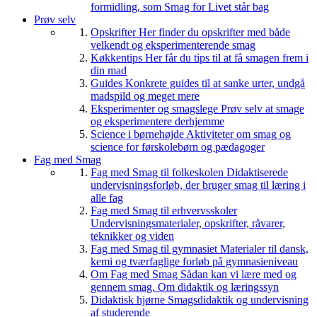
formidling, som Smag for Livet står bag
Prøv selv
Opskrifter
Her finder du opskrifter med både
velkendt og eksperimenterende smag
Køkkentips
Her får du tips til at få smagen frem i
din mad
Guides
Konkrete guides til at sanke urter, undgå
madspild og meget mere
Eksperimenter og smagslege
Prøv selv at smage
og eksperimentere derhjemme
Science i børnehøjde
Aktiviteter om smag og
science for førskolebørn og pædagoger
Fag med Smag
Fag med Smag til folkeskolen
Didaktiserede
undervisningsforløb, der bruger smag til læring i
alle fag
Fag med Smag til erhvervsskoler
Undervisningsmaterialer, opskrifter, råvarer,
teknikker og viden
Fag med Smag til gymnasiet
Materialer til dansk,
kemi og tværfaglige forløb på gymnasieniveau
Om Fag med Smag
Sådan kan vi lære med og
gennem smag. Om didaktik og læringssyn
Didaktisk hjørne
Smagsdidaktik og undervisning
af studerende