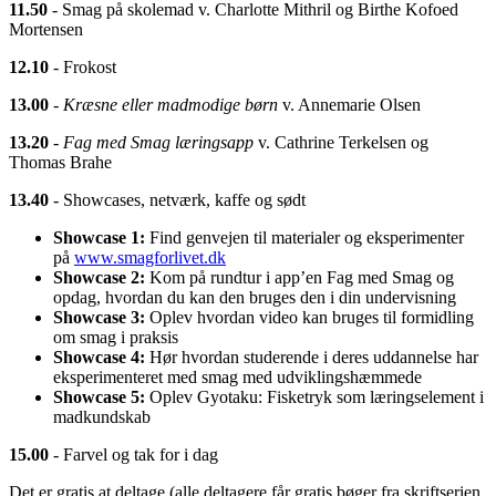
11.50
- Smag på skolemad v. Charlotte Mithril og Birthe Kofoed
Mortensen
12.10
- Frokost
13.00
-
Kræsne eller madmodige børn
v. Annemarie Olsen
13.20
-
Fag med Smag læringsapp
v. Cathrine Terkelsen og
Thomas Brahe
13.40
- Showcases, netværk, kaffe og sødt
Showcase 1:
Find genvejen til materialer og eksperimenter
på
www.smagforlivet.dk
Showcase 2:
Kom på rundtur i app’en Fag med Smag og
opdag, hvordan du kan den bruges den i din undervisning
Showcase 3:
Oplev hvordan video kan bruges til formidling
om smag i praksis
Showcase 4:
Hør hvordan studerende i deres uddannelse har
eksperimenteret med smag med udviklingshæmmede
Showcase 5:
Oplev Gyotaku: Fisketryk som læringselement i
madkundskab
15.00
- Farvel og tak for i dag
Det er gratis at deltage (alle deltagere får gratis bøger fra skriftserien