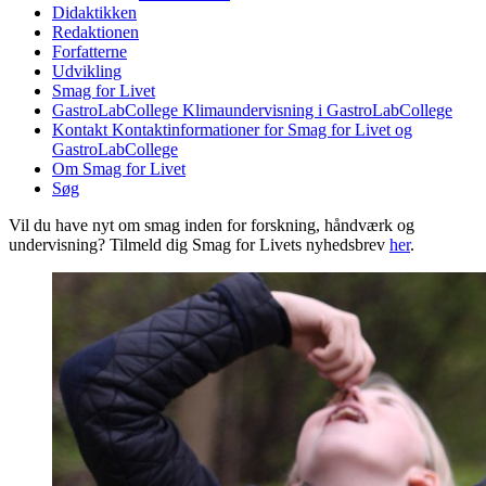
Didaktikken
Redaktionen
Forfatterne
Udvikling
Smag for Livet
GastroLabCollege
Klimaundervisning i GastroLabCollege
Kontakt
Kontaktinformationer for Smag for Livet og
GastroLabCollege
Om Smag for Livet
Søg
Vil du have nyt om smag inden for forskning, håndværk og
undervisning? Tilmeld dig Smag for Livets nyhedsbrev
her
.