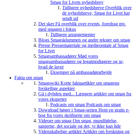
Smag for Livets nyhedsbrev
Tidligere nyhedsbreve
Overblik over
de nyhedsbreve, Smag for Livet har
sendt ud
Det sker
Få overblik over events, foredrag mv.
med smagen i fokus
Tidligere arrangementer
Blogs
Smagsklummen og andre tekster om smag
Presse
Pressemateriale og medieomtale af Smag
for Livet
Smagsambassadører
Mød vores
smagsambassadører og legatmodtagere og se,
hvad de laver
Eksemper på ambassadørarbejde
Fakta om smag
Smagswiki
Korte faktaartikler om smagens
forskellige aspekter
Gå i dybden med...
Længere artikler om smag fra
vores eksperter
Podcasts om smag
Podcasts om smag
Download bøger i Smag-serien
Hent en gratis e-
bog fra vores skriftserie om smag
Videoer om smag
Om smag, mundfølelse,
sanserne, det sociale og det, vi ikke kan lide
Videnskabelige artikler
Artikler om forskning og