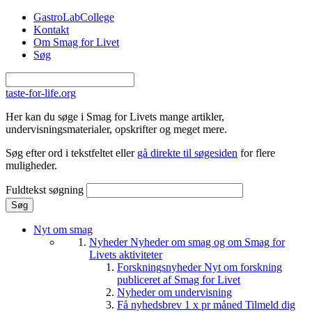
Gå til hovedindhold
GastroLabCollege
Kontakt
Om Smag for Livet
Søg
taste-for-life.org
Her kan du søge i Smag for Livets mange artikler,
undervisningsmaterialer, opskrifter og meget mere.
Søg efter ord i tekstfeltet eller
gå direkte til søgesiden
for flere
muligheder.
Fuldtekst søgning
Nyt om smag
Nyheder
Nyheder om smag og om Smag for
Livets aktiviteter
Forskningsnyheder
Nyt om forskning
publiceret af Smag for Livet
Nyheder om undervisning
Få nyhedsbrev 1 x pr måned
Tilmeld dig