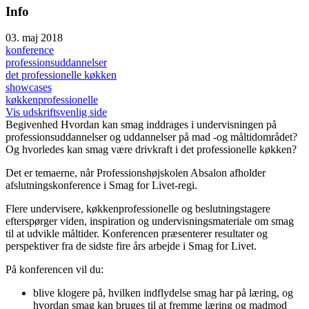
Info
03. maj 2018
konference
professionsuddannelser
det professionelle køkken
showcases
køkkenprofessionelle
Vis udskriftsvenlig side
Begivenhed
Hvordan kan smag inddrages i undervisningen på
professionsuddannelser og uddannelser på mad -og måltidområdet?
Og hvorledes kan smag være drivkraft i det professionelle køkken?
Det er temaerne, når Professionshøjskolen Absalon afholder
afslutningskonference i Smag for Livet-regi.
Flere undervisere, køkkenprofessionelle og beslutningstagere
efterspørger viden, inspiration og undervisningsmateriale om smag
til at udvikle måltider. Konferencen præsenterer resultater og
perspektiver fra de sidste fire års arbejde i Smag for Livet.
På konferencen vil du:
blive klogere på, hvilken indflydelse smag har på læring, og
hvordan smag kan bruges til at fremme læring og madmod