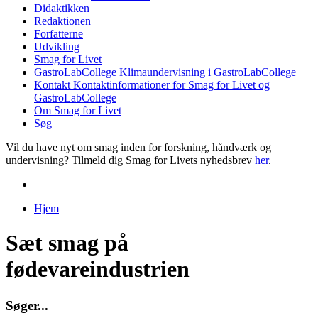
Didaktikken
Redaktionen
Forfatterne
Udvikling
Smag for Livet
GastroLabCollege
Klimaundervisning i GastroLabCollege
Kontakt
Kontaktinformationer for Smag for Livet og
GastroLabCollege
Om Smag for Livet
Søg
Vil du have nyt om smag inden for forskning, håndværk og
undervisning? Tilmeld dig Smag for Livets nyhedsbrev
her
.
Hjem
Du er her
Sæt smag på
fødevareindustrien
S
ø
g
e
r
.
.
.