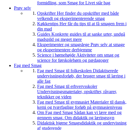
formidling, som Smag for Livet står bag
Prøv selv
Opskrifter
Her finder du opskrifter med både
velkendt og eksperimenterende smag
Køkkentips
Her får du tips til at få smagen frem i
din mad
Guides
Konkrete guides til at sanke urter, undgå
madspild og meget mere
Eksperimenter og smagslege
Prøv selv at smage
og eksperimentere derhjemme
Science i børnehøjde
Aktiviteter om smag og
science for førskolebørn og pædagoger
Fag med Smag
Fag med Smag til folkeskolen
Didaktiserede
undervisningsforløb, der bruger smag til læring i
alle fag
Fag med Smag til erhvervsskoler
Undervisningsmaterialer, opskrifter, råvarer,
teknikker og viden
Fag med Smag til gymnasiet
Materialer til dansk,
kemi og tværfaglige forløb på gymnasieniveau
Om Fag med Smag
Sådan kan vi lære med og
gennem smag. Om didaktik og læringssyn
Didaktisk hjørne
Smagsdidaktik og undervisning
af studerende