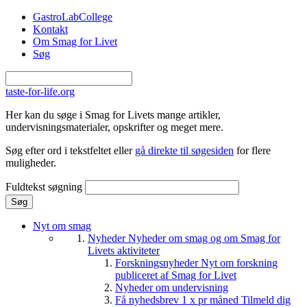
Gå til hovedindhold
GastroLabCollege
Kontakt
Om Smag for Livet
Søg
taste-for-life.org
Her kan du søge i Smag for Livets mange artikler,
undervisningsmaterialer, opskrifter og meget mere.
Søg efter ord i tekstfeltet eller
gå direkte til søgesiden
for flere
muligheder.
Fuldtekst søgning
Nyt om smag
Nyheder
Nyheder om smag og om Smag for
Livets aktiviteter
Forskningsnyheder
Nyt om forskning
publiceret af Smag for Livet
Nyheder om undervisning
Få nyhedsbrev 1 x pr måned
Tilmeld dig