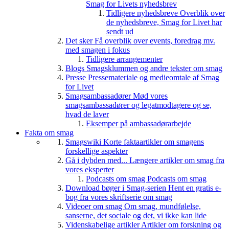
Smag for Livets nyhedsbrev
Tidligere nyhedsbreve
Overblik over
de nyhedsbreve, Smag for Livet har
sendt ud
Det sker
Få overblik over events, foredrag mv.
med smagen i fokus
Tidligere arrangementer
Blogs
Smagsklummen og andre tekster om smag
Presse
Pressemateriale og medieomtale af Smag
for Livet
Smagsambassadører
Mød vores
smagsambassadører og legatmodtagere og se,
hvad de laver
Eksemper på ambassadørarbejde
Fakta om smag
Smagswiki
Korte faktaartikler om smagens
forskellige aspekter
Gå i dybden med...
Længere artikler om smag fra
vores eksperter
Podcasts om smag
Podcasts om smag
Download bøger i Smag-serien
Hent en gratis e-
bog fra vores skriftserie om smag
Videoer om smag
Om smag, mundfølelse,
sanserne, det sociale og det, vi ikke kan lide
Videnskabelige artikler
Artikler om forskning og