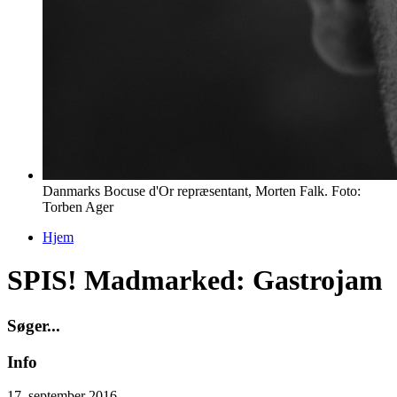
Danmarks Bocuse d'Or repræsentant, Morten Falk. Foto:
Torben Ager
Hjem
Du er her
SPIS! Madmarked: Gastrojam
S
ø
g
e
r
.
.
.
Info
17. september 2016