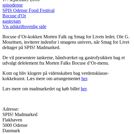
spisodense
SPIS Odense Food Festival
Bocuse d'Or
gastrojam
Vis udskriftsvenlig side
Bocuse d’Or-kokken Morten Falk og Smag for Livets leder, Ole G.
Mouritsen, inviterer indenfor i smagens univers, når Smag for Livet
deltager på SPIS! Madmarked.
De vil præsentere tankerne, håndværket og gastrofysikken bag et
udvalgt delelement fra Morten Falks Bocuse d’Or-menu.
Kom og bliv klogere på videnskaben bag verdensklasse-
kokkekunst. Læs mere om arrangementet
her
.
Læs mere om madmarkedet og køb billet
her
.
Adresse:
SPIS! Madmarked
Flakhaven
5000
Odense
Danmark