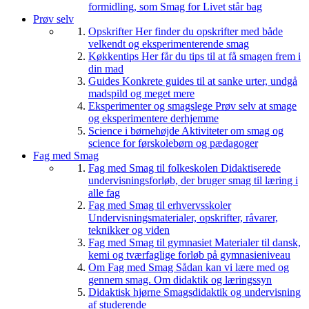
formidling, som Smag for Livet står bag
Prøv selv
Opskrifter
Her finder du opskrifter med både
velkendt og eksperimenterende smag
Køkkentips
Her får du tips til at få smagen frem i
din mad
Guides
Konkrete guides til at sanke urter, undgå
madspild og meget mere
Eksperimenter og smagslege
Prøv selv at smage
og eksperimentere derhjemme
Science i børnehøjde
Aktiviteter om smag og
science for førskolebørn og pædagoger
Fag med Smag
Fag med Smag til folkeskolen
Didaktiserede
undervisningsforløb, der bruger smag til læring i
alle fag
Fag med Smag til erhvervsskoler
Undervisningsmaterialer, opskrifter, råvarer,
teknikker og viden
Fag med Smag til gymnasiet
Materialer til dansk,
kemi og tværfaglige forløb på gymnasieniveau
Om Fag med Smag
Sådan kan vi lære med og
gennem smag. Om didaktik og læringssyn
Didaktisk hjørne
Smagsdidaktik og undervisning
af studerende