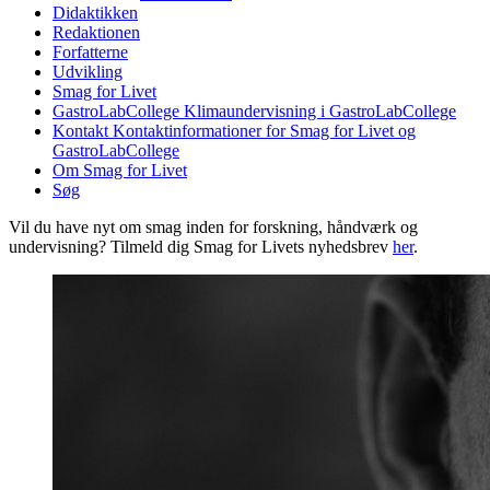
Didaktikken
Redaktionen
Forfatterne
Udvikling
Smag for Livet
GastroLabCollege
Klimaundervisning i GastroLabCollege
Kontakt
Kontaktinformationer for Smag for Livet og
GastroLabCollege
Om Smag for Livet
Søg
Vil du have nyt om smag inden for forskning, håndværk og
undervisning? Tilmeld dig Smag for Livets nyhedsbrev
her
.