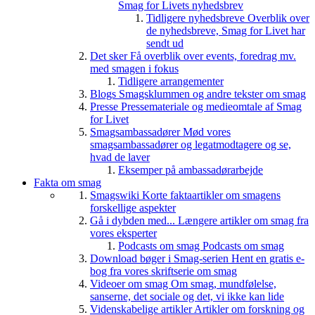
Smag for Livets nyhedsbrev
Tidligere nyhedsbreve
Overblik over
de nyhedsbreve, Smag for Livet har
sendt ud
Det sker
Få overblik over events, foredrag mv.
med smagen i fokus
Tidligere arrangementer
Blogs
Smagsklummen og andre tekster om smag
Presse
Pressemateriale og medieomtale af Smag
for Livet
Smagsambassadører
Mød vores
smagsambassadører og legatmodtagere og se,
hvad de laver
Eksemper på ambassadørarbejde
Fakta om smag
Smagswiki
Korte faktaartikler om smagens
forskellige aspekter
Gå i dybden med...
Længere artikler om smag fra
vores eksperter
Podcasts om smag
Podcasts om smag
Download bøger i Smag-serien
Hent en gratis e-
bog fra vores skriftserie om smag
Videoer om smag
Om smag, mundfølelse,
sanserne, det sociale og det, vi ikke kan lide
Videnskabelige artikler
Artikler om forskning og