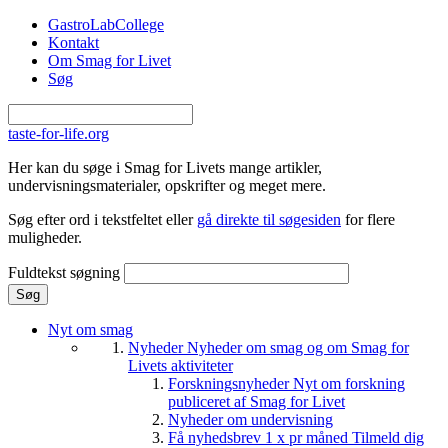
Gå til hovedindhold
GastroLabCollege
Kontakt
Om Smag for Livet
Søg
taste-for-life.org
Her kan du søge i Smag for Livets mange artikler,
undervisningsmaterialer, opskrifter og meget mere.
Søg efter ord i tekstfeltet eller
gå direkte til søgesiden
for flere
muligheder.
Fuldtekst søgning
Nyt om smag
Nyheder
Nyheder om smag og om Smag for
Livets aktiviteter
Forskningsnyheder
Nyt om forskning
publiceret af Smag for Livet
Nyheder om undervisning
Få nyhedsbrev 1 x pr måned
Tilmeld dig