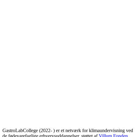
GastroLabCollege (2022- ) er et netværk for klimaundervisning ved
de fødevarefaglige erhvervsuddannelser, støttet af
Villum Fonden
.