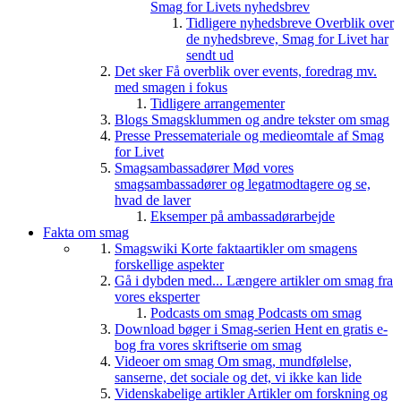
Smag for Livets nyhedsbrev
Tidligere nyhedsbreve
Overblik over
de nyhedsbreve, Smag for Livet har
sendt ud
Det sker
Få overblik over events, foredrag mv.
med smagen i fokus
Tidligere arrangementer
Blogs
Smagsklummen og andre tekster om smag
Presse
Pressemateriale og medieomtale af Smag
for Livet
Smagsambassadører
Mød vores
smagsambassadører og legatmodtagere og se,
hvad de laver
Eksemper på ambassadørarbejde
Fakta om smag
Smagswiki
Korte faktaartikler om smagens
forskellige aspekter
Gå i dybden med...
Længere artikler om smag fra
vores eksperter
Podcasts om smag
Podcasts om smag
Download bøger i Smag-serien
Hent en gratis e-
bog fra vores skriftserie om smag
Videoer om smag
Om smag, mundfølelse,
sanserne, det sociale og det, vi ikke kan lide
Videnskabelige artikler
Artikler om forskning og