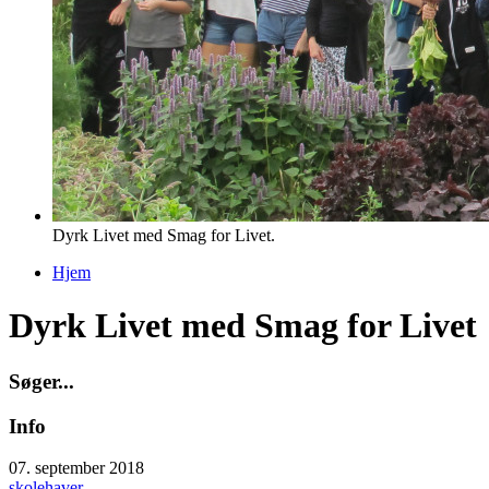
Dyrk Livet med Smag for Livet.
Hjem
Du er her
Dyrk Livet med Smag for Livet
S
ø
g
e
r
.
.
.
Info
07. september 2018
skolehaver