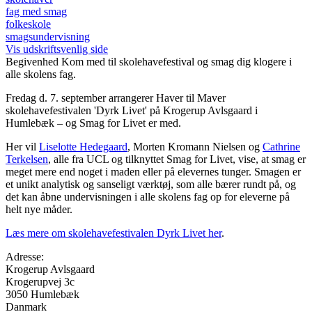
fag med smag
folkeskole
smagsundervisning
Vis udskriftsvenlig side
Begivenhed
Kom med til skolehavefestival og smag dig klogere i
alle skolens fag.
Fredag d. 7. september arrangerer Haver til Maver
skolehavefestivalen 'Dyrk Livet' på Krogerup Avlsgaard i
Humlebæk – og Smag for Livet er med.
Her vil
Liselotte Hedegaard
, Morten Kromann Nielsen og
Cathrine
Terkelsen
, alle fra UCL og tilknyttet Smag for Livet, vise, at smag er
meget mere end noget i maden eller på elevernes tunger. Smagen er
et unikt analytisk og sanseligt værktøj, som alle bærer rundt på, og
det kan åbne undervisningen i alle skolens fag op for eleverne på
helt nye måder.
Læs mere om skolehavefestivalen Dyrk Livet her
.
Adresse:
Krogerup Avlsgaard
Krogerupvej 3c
3050
Humlebæk
Danmark