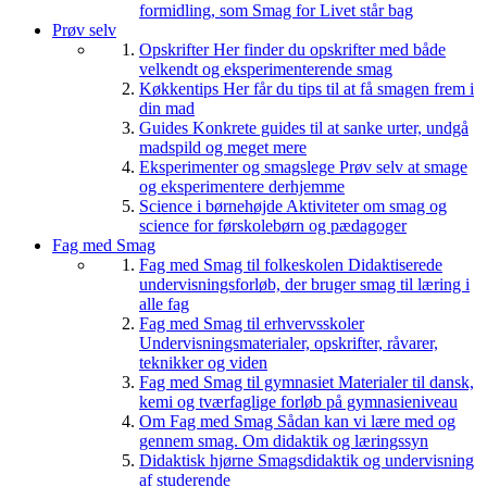
formidling, som Smag for Livet står bag
Prøv selv
Opskrifter
Her finder du opskrifter med både
velkendt og eksperimenterende smag
Køkkentips
Her får du tips til at få smagen frem i
din mad
Guides
Konkrete guides til at sanke urter, undgå
madspild og meget mere
Eksperimenter og smagslege
Prøv selv at smage
og eksperimentere derhjemme
Science i børnehøjde
Aktiviteter om smag og
science for førskolebørn og pædagoger
Fag med Smag
Fag med Smag til folkeskolen
Didaktiserede
undervisningsforløb, der bruger smag til læring i
alle fag
Fag med Smag til erhvervsskoler
Undervisningsmaterialer, opskrifter, råvarer,
teknikker og viden
Fag med Smag til gymnasiet
Materialer til dansk,
kemi og tværfaglige forløb på gymnasieniveau
Om Fag med Smag
Sådan kan vi lære med og
gennem smag. Om didaktik og læringssyn
Didaktisk hjørne
Smagsdidaktik og undervisning
af studerende