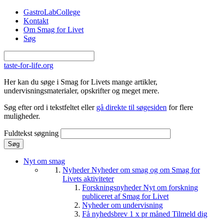
Gå til hovedindhold
GastroLabCollege
Kontakt
Om Smag for Livet
Søg
taste-for-life.org
Her kan du søge i Smag for Livets mange artikler,
undervisningsmaterialer, opskrifter og meget mere.
Søg efter ord i tekstfeltet eller
gå direkte til søgesiden
for flere
muligheder.
Fuldtekst søgning
Nyt om smag
Nyheder
Nyheder om smag og om Smag for
Livets aktiviteter
Forskningsnyheder
Nyt om forskning
publiceret af Smag for Livet
Nyheder om undervisning
Få nyhedsbrev 1 x pr måned
Tilmeld dig