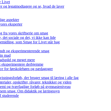
r Livet
 og legatmodtagere og se, hvad de laver
lige aspekter
ores eksperter
g fra vores skriftserie om smag
det sociale og det, vi ikke kan lide
ormidling, som Smag for Livet står bag
kendt og eksperimenterende smag
 din mad
madspild og meget mere
g eksperimentere derhjemme
nce for førskolebørn og pædagoger
isningsforløb, der bruger smag til læring i alle fag
rialer, opskrifter, råvarer, teknikker og viden
 kemi og tværfaglige forløb på gymnasieniveau
nem smag. Om didaktik og læringssyn
f studerende