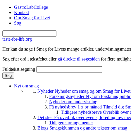
Gå til hovedindhold
GastroLabCollege
Kontakt
Om Smag for Livet
Søg
taste-for-life.org
Her kan du søge i Smag for Livets mange artikler, undervisningsmateri
Søg efter ord i tekstfeltet eller
gå direkte til søgesiden
for flere mulighe
Fuldtekst søgning
Nyt om smag
Nyheder
Nyheder om smag og om Smag for Livets 
Forskningsnyheder
Nyt om forskning public
Nyheder om undervisning
Få nyhedsbrev 1 x pr måned
Tilmeld dig Sm
Tidligere nyhedsbreve
Overblik over 
Det sker
Få overblik over events, foredrag mv. me
Tidligere arrangementer
Blogs
Smagsklummen og andre tekster om smag