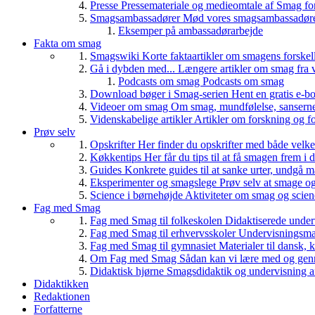
Presse
Pressemateriale og medieomtale af Smag fo
Smagsambassadører
Mød vores smagsambassadører
Eksemper på ambassadørarbejde
Fakta om smag
Smagswiki
Korte faktaartikler om smagens forskel
Gå i dybden med...
Længere artikler om smag fra v
Podcasts om smag
Podcasts om smag
Download bøger i Smag-serien
Hent en gratis e-bo
Videoer om smag
Om smag, mundfølelse, sanserne, 
Videnskabelige artikler
Artikler om forskning og f
Prøv selv
Opskrifter
Her finder du opskrifter med både vel
Køkkentips
Her får du tips til at få smagen frem i
Guides
Konkrete guides til at sanke urter, undgå 
Eksperimenter og smagslege
Prøv selv at smage o
Science i børnehøjde
Aktiviteter om smag og scie
Fag med Smag
Fag med Smag til folkeskolen
Didaktiserede underv
Fag med Smag til erhvervsskoler
Undervisningsmate
Fag med Smag til gymnasiet
Materialer til dansk,
Om Fag med Smag
Sådan kan vi lære med og gen
Didaktisk hjørne
Smagsdidaktik og undervisning a
Didaktikken
Redaktionen
Forfatterne