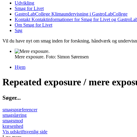
Udvikling
Smag for Livet
GastroLabCollege
Klimaundervisning i GastroLabCollege
Kontakt
Kontaktinformationer for Smag for Livet og GastroLa
Om Smag for Livet
Søg
Vil du have nyt om smag inden for forskning, håndværk og undervis
Mere exposure. Foto: Simon Sørensen
Hjem
Du er her
Repeated exposure / mere expos
S
ø
g
e
r
.
.
.
smagspræferencer
smagslæring
smagsmod
kræsenhed
Vis udskriftsvenlig side