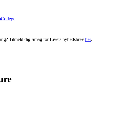
bCollege
ning? Tilmeld dig Smag for Livets nyhedsbrev
her
.
ure