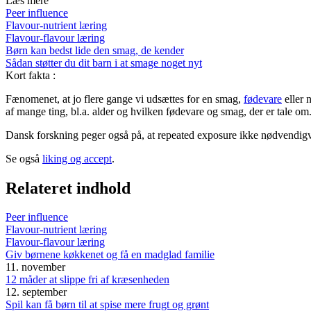
Læs mere
Peer influence
Flavour-nutrient læring
Flavour-flavour læring
Børn kan bedst lide den smag, de kender
Sådan støtter du dit barn i at smage noget nyt
Kort fakta
:
Fænomenet, at jo flere gange vi udsættes for en smag,
fødevare
eller 
af mange ting, bl.a. alder og hvilken fødevare og smag, der er tale o
Dansk forskning peger også på, at repeated exposure ikke nødvendigvi
Se også
liking og accept
.
Relateret indhold
Peer influence
Flavour-nutrient læring
Flavour-flavour læring
Giv børnene køkkenet og få en madglad familie
11. november
12 måder at slippe fri af kræsenheden
12. september
Spil kan få børn til at spise mere frugt og grønt