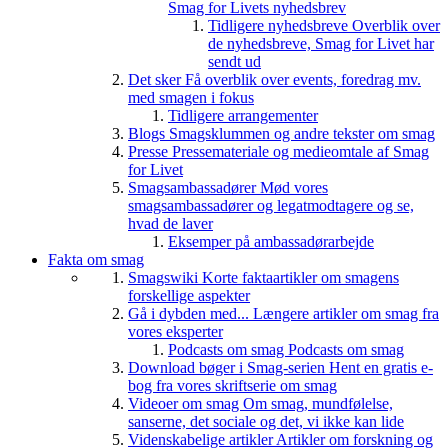
Smag for Livets nyhedsbrev
Tidligere nyhedsbreve
Overblik over
de nyhedsbreve, Smag for Livet har
sendt ud
Det sker
Få overblik over events, foredrag mv.
med smagen i fokus
Tidligere arrangementer
Blogs
Smagsklummen og andre tekster om smag
Presse
Pressemateriale og medieomtale af Smag
for Livet
Smagsambassadører
Mød vores
smagsambassadører og legatmodtagere og se,
hvad de laver
Eksemper på ambassadørarbejde
Fakta om smag
Smagswiki
Korte faktaartikler om smagens
forskellige aspekter
Gå i dybden med...
Længere artikler om smag fra
vores eksperter
Podcasts om smag
Podcasts om smag
Download bøger i Smag-serien
Hent en gratis e-
bog fra vores skriftserie om smag
Videoer om smag
Om smag, mundfølelse,
sanserne, det sociale og det, vi ikke kan lide
Videnskabelige artikler
Artikler om forskning og