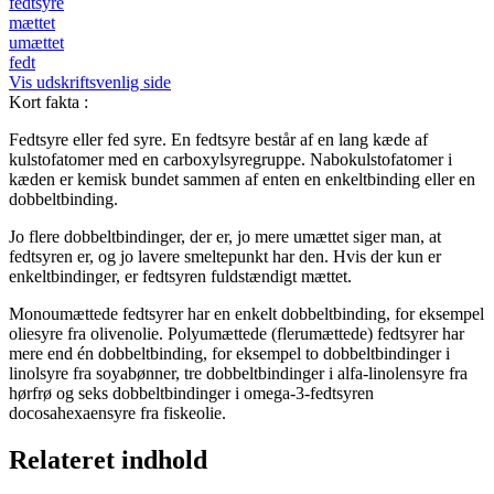
fedtsyre
mættet
umættet
fedt
Vis udskriftsvenlig side
Kort fakta
:
Fedtsyre eller fed syre. En fedtsyre består af en lang kæde af
kulstofatomer med en carboxylsyregruppe. Nabokulstofatomer i
kæden er kemisk bundet sammen af enten en enkeltbinding eller en
dobbeltbinding.
Jo flere dobbeltbindinger, der er, jo mere umættet siger man, at
fedtsyren er, og jo lavere smeltepunkt har den. Hvis der kun er
enkeltbindinger, er fedtsyren fuldstændigt mættet.
Monoumættede fedtsyrer har en enkelt dobbeltbinding, for eksempel
oliesyre fra olivenolie. Polyumættede (flerumættede) fedtsyrer har
mere end én dobbeltbinding, for eksempel to dobbeltbindinger i
linolsyre fra soyabønner, tre dobbeltbindinger i alfa-linolensyre fra
hørfrø og seks dobbeltbindinger i omega-3-fedtsyren
docosahexaensyre fra fiskeolie.
Relateret indhold