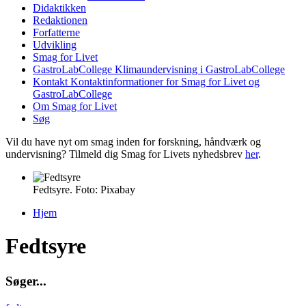
Didaktikken
Redaktionen
Forfatterne
Udvikling
Smag for Livet
GastroLabCollege
Klimaundervisning i GastroLabCollege
Kontakt
Kontaktinformationer for Smag for Livet og
GastroLabCollege
Om Smag for Livet
Søg
Vil du have nyt om smag inden for forskning, håndværk og
undervisning? Tilmeld dig Smag for Livets nyhedsbrev
her
.
Fedtsyre. Foto: Pixabay
Hjem
Du er her
Fedtsyre
S
ø
g
e
r
.
.
.