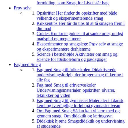
formidling, som Smag for Livet står bag
Prøv selv
Opskrifter
Her finder du opskrifter med både
velkendt og eksperimenterende smag
Køkkentips
Her får du tips til at få smagen frem i
din mad
Guides
Konkrete guides til at sanke urter, undgå
madspild og meget mere
Eksperimenter og smagslege
Prøv selv at smage
og eksperimentere derhjemme
Science i børnehøjde
Aktiviteter om smag og
science for førskolebørn og pædagoger
Fag med Smag
Fag med Smag til folkeskolen
Didaktiserede
undervisningsforløb, der bruger smag til læring i
alle fag
Fag med Smag til erhvervsskoler
Undervisningsmaterialer, opskrifter, råvarer,
teknikker og viden
Fag med Smag til gymnasiet
Materialer til dansk,
kemi og tværfaglige forløb på gymnasieniveau
Om Fag med Smag
Sådan kan vi lære med og
gennem smag. Om didaktik og læringssyn
Didaktisk hjørne
Smagsdidaktik og undervisning
af studerende