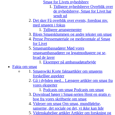
Smag for Livets nyhedsbrev
Tidligere nyhedsbreve
Overblik over
de nyhedsbreve, Smag for Livet har
sendt ud
Det sker
Få overblik over events, foredrag mv.
med smagen i fokus
Tidligere arrangementer
Blogs
Smagsklummen og andre tekster om smag
Presse
Pressemateriale og medieomtale af Smag
for Livet
Smagsambassadører
Mød vores
smagsambassadører og legatmodtagere og se,
hvad de laver
Eksemper på ambassadørarbejde
Fakta om smag
Smagswiki
Korte faktaartikler om smagens
forskellige aspekter
Gå i dybden med...
Længere artikler om smag fra
vores eksperter
Podcasts om smag
Podcasts om smag
Download bøger i Smag-serien
Hent en gratis e-
bog fra vores skriftserie om smag
Videoer om smag
Om smag, mundfølelse,
sanserne, det sociale og det, vi ikke kan lide
Videnskabelige artikler
Artikler om forskning og