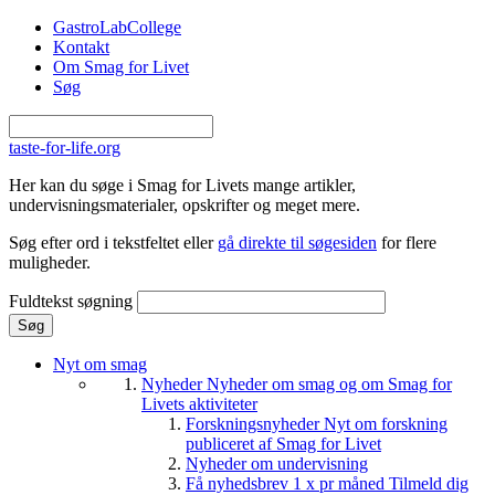
Gå til hovedindhold
GastroLabCollege
Kontakt
Om Smag for Livet
Søg
taste-for-life.org
Her kan du søge i Smag for Livets mange artikler,
undervisningsmaterialer, opskrifter og meget mere.
Søg efter ord i tekstfeltet eller
gå direkte til søgesiden
for flere
muligheder.
Fuldtekst søgning
Nyt om smag
Nyheder
Nyheder om smag og om Smag for
Livets aktiviteter
Forskningsnyheder
Nyt om forskning
publiceret af Smag for Livet
Nyheder om undervisning
Få nyhedsbrev 1 x pr måned
Tilmeld dig