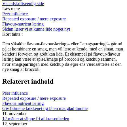
Vis udskriftsvenlig side
Læs mere
Peer influence
Repeated exposure / mere exposure
Flavour-nutrient læring
Sådan lærer vi at kunne lide noget nyt
Kort fakta
:
Den såkaldte flavour-flavour-læring – eller ”smagsparring”– går ud
på at kombinere en smag, man vil lære at kende, med en smag, man
kender i forvejen og godt kan lide. Et eksempel på flavour-flavour
læring kan være at spise/smage på broccoli og ketchup sammen,
hvor smagsparringen med ketchup da øger ens værdsættelse af den
nye smag af broccoli.
Relateret indhold
Peer influence
Repeated exposure / mere exposure
Flavour-nutrient læring
Giv børnene køkkenet og få en madglad familie
11. november
12 måder at slippe fri af kræsenheden
12. september