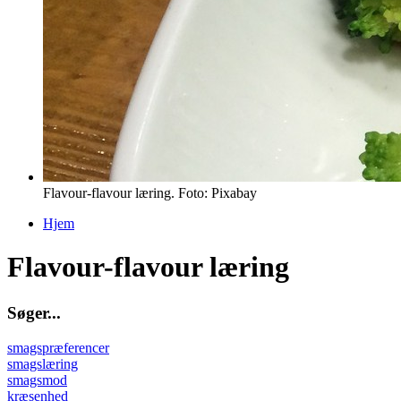
Flavour-flavour læring. Foto: Pixabay
Hjem
Du er her
Flavour-flavour læring
S
ø
g
e
r
.
.
.
smagspræferencer
smagslæring
smagsmod
kræsenhed