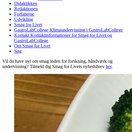
Didaktikken
Redaktionen
Forfatterne
Udvikling
Smag for Livet
GastroLabCollege
Klimaundervisning i GastroLabCollege
Kontakt
Kontaktinformationer for Smag for Livet og
GastroLabCollege
Om Smag for Livet
Søg
Vil du have nyt om smag inden for forskning, håndværk og
undervisning? Tilmeld dig Smag for Livets nyhedsbrev
her
.