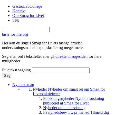
Gå til hovedindhold
GastroLabCollege
Kontakt
Om Smag for Livet
Søg
taste-for-life.org
Her kan du søge i Smag for Livets mange artikler,
undervisningsmaterialer, opskrifter og meget mere.
Søg efter ord i tekstfeltet eller
gå direkte til søgesiden
for flere
muligheder.
Fuldtekst søgning
Nyt om smag
Nyheder
Nyheder om smag og om Smag for
Livets aktiviteter
Forskningsnyheder
Nyt om forskning
publiceret af Smag for Livet
Nyheder om undervisning
Få nyhedsbrev 1 x pr måned
Tilmeld dig