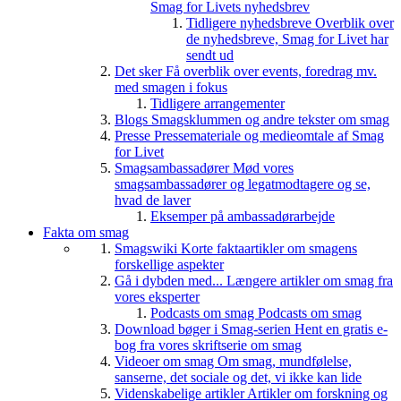
Smag for Livets nyhedsbrev
Tidligere nyhedsbreve
Overblik over
de nyhedsbreve, Smag for Livet har
sendt ud
Det sker
Få overblik over events, foredrag mv.
med smagen i fokus
Tidligere arrangementer
Blogs
Smagsklummen og andre tekster om smag
Presse
Pressemateriale og medieomtale af Smag
for Livet
Smagsambassadører
Mød vores
smagsambassadører og legatmodtagere og se,
hvad de laver
Eksemper på ambassadørarbejde
Fakta om smag
Smagswiki
Korte faktaartikler om smagens
forskellige aspekter
Gå i dybden med...
Længere artikler om smag fra
vores eksperter
Podcasts om smag
Podcasts om smag
Download bøger i Smag-serien
Hent en gratis e-
bog fra vores skriftserie om smag
Videoer om smag
Om smag, mundfølelse,
sanserne, det sociale og det, vi ikke kan lide
Videnskabelige artikler
Artikler om forskning og