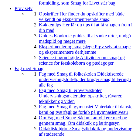
formidling, som Smag for Livet står bag
Prøv selv
Opskrifter
Her finder du opskrifter med både
velkendt og eksperimenterende smag
Køkkentips
Her får du tips til at få smagen frem i
din mad
Guides
Konkrete guides til at sanke urter, undgå
madspild og meget mere
Eksperimenter og smagslege
Prøv selv at smage
og eksperimentere derhjemme
Science i børnehøjde
Aktiviteter om smag og
science for førskolebørn og pædagoger
Fag med Smag
Fag med Smag til folkeskolen
Didaktiserede
undervisningsforløb, der bruger smag til læring i
alle fag
Fag med Smag til erhvervsskoler
Undervisningsmaterialer, opskrifter, råvarer,
teknikker og viden
Fag med Smag til gymnasiet
Materialer til dansk,
kemi og tværfaglige forløb på gymnasieniveau
Om Fag med Smag
Sådan kan vi lære med og
gennem smag. Om didaktik og læringssyn
Didaktisk hjørne
Smagsdidaktik og undervisning
af studerende