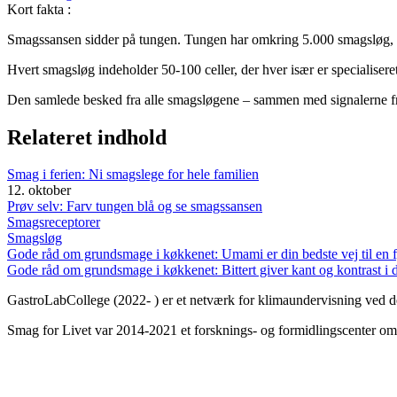
Kort fakta
:
Smagssansen sidder på tungen. Tungen har omkring 5.000 smagsløg, 
Hvert smagsløg indeholder 50-100 celler, der hver især er specialiser
Den samlede besked fra alle smagsløgene – sammen med signalerne fra
Relateret indhold
Smag i ferien: Ni smagslege for hele familien
12. oktober
Prøv selv: Farv tungen blå og se smagssansen
Smagsreceptorer
Smagsløg
Gode råd om grundsmage i køkkenet: Umami er din bedste vej til en 
Gode råd om grundsmage i køkkenet: Bittert giver kant og kontrast i
GastroLabCollege (2022- ) er et netværk for klimaundervisning ved de
Smag for Livet var 2014-2021 et forsknings- og formidlingscenter om s