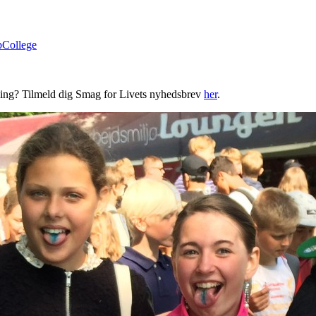
bCollege
ning? Tilmeld dig Smag for Livets nyhedsbrev
her
.