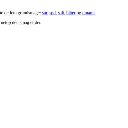
atte de fem grundsmage:
sur
,
sød
,
salt
,
bitter
og
umami
.
 netop dén smag er der.