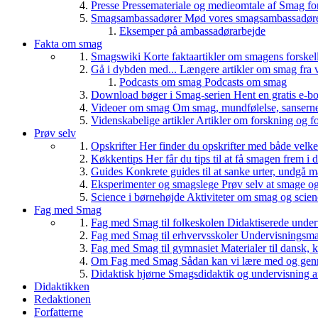
Presse
Pressemateriale og medieomtale af Smag fo
Smagsambassadører
Mød vores smagsambassadører
Eksemper på ambassadørarbejde
Fakta om smag
Smagswiki
Korte faktaartikler om smagens forskel
Gå i dybden med...
Længere artikler om smag fra v
Podcasts om smag
Podcasts om smag
Download bøger i Smag-serien
Hent en gratis e-bo
Videoer om smag
Om smag, mundfølelse, sanserne, 
Videnskabelige artikler
Artikler om forskning og f
Prøv selv
Opskrifter
Her finder du opskrifter med både vel
Køkkentips
Her får du tips til at få smagen frem i
Guides
Konkrete guides til at sanke urter, undgå 
Eksperimenter og smagslege
Prøv selv at smage o
Science i børnehøjde
Aktiviteter om smag og scie
Fag med Smag
Fag med Smag til folkeskolen
Didaktiserede underv
Fag med Smag til erhvervsskoler
Undervisningsmate
Fag med Smag til gymnasiet
Materialer til dansk,
Om Fag med Smag
Sådan kan vi lære med og gen
Didaktisk hjørne
Smagsdidaktik og undervisning a
Didaktikken
Redaktionen
Forfatterne