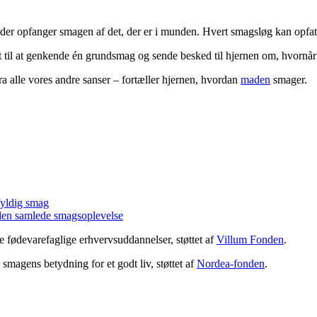
der opfanger smagen af det, der er i munden. Hvert smagsløg kan opf
et til at genkende én grundsmag og sende besked til hjernen om, hvornår
 alle vores andre sanser – fortæller hjernen, hvordan
maden
smager.
fyldig smag
 den samlede smagsoplevelse
 fødevarefaglige erhvervsuddannelser, støttet af
Villum Fonden
.
magens betydning for et godt liv, støttet af
Nordea-fonden
.