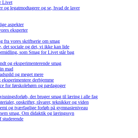
r Livet
 og legatmodtagere og se, hvad de laver
lige aspekter
ores eksperter
g fra vores skriftserie om smag
det sociale og det, vi ikke kan lide
ormidling, som Smag for Livet står bag
kendt og eksperimenterende smag
 din mad
madspild og meget mere
g eksperimentere derhjemme
nce for førskolebørn og pædagoger
isningsforløb, der bruger smag til læring i alle fag
rialer, opskrifter, råvarer, teknikker og viden
 kemi og tværfaglige forløb på gymnasieniveau
nem smag. Om didaktik og læringssyn
f studerende