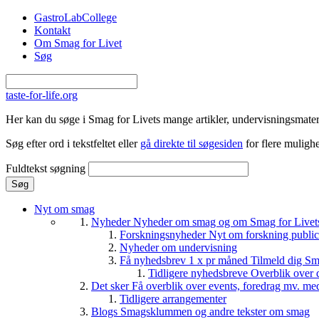
Gå til hovedindhold
GastroLabCollege
Kontakt
Om Smag for Livet
Søg
taste-for-life.org
Her kan du søge i Smag for Livets mange artikler, undervisningsmateri
Søg efter ord i tekstfeltet eller
gå direkte til søgesiden
for flere mulighe
Fuldtekst søgning
Nyt om smag
Nyheder
Nyheder om smag og om Smag for Livets 
Forskningsnyheder
Nyt om forskning public
Nyheder om undervisning
Få nyhedsbrev 1 x pr måned
Tilmeld dig Sm
Tidligere nyhedsbreve
Overblik over 
Det sker
Få overblik over events, foredrag mv. me
Tidligere arrangementer
Blogs
Smagsklummen og andre tekster om smag