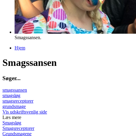
Smagssansen.
Hjem
Du er her
Smagssansen
S
ø
g
e
r
.
.
.
smagssansen
smagsløg
smagsreceptorer
grundsmage
Vis udskriftsvenlig side
Læs mere
Smagsløg
Smagsreceptorer
Grundsmagene