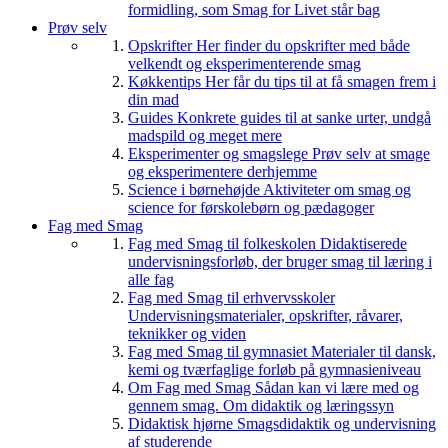
formidling, som Smag for Livet står bag
Prøv selv
Opskrifter
Her finder du opskrifter med både
velkendt og eksperimenterende smag
Køkkentips
Her får du tips til at få smagen frem i
din mad
Guides
Konkrete guides til at sanke urter, undgå
madspild og meget mere
Eksperimenter og smagslege
Prøv selv at smage
og eksperimentere derhjemme
Science i børnehøjde
Aktiviteter om smag og
science for førskolebørn og pædagoger
Fag med Smag
Fag med Smag til folkeskolen
Didaktiserede
undervisningsforløb, der bruger smag til læring i
alle fag
Fag med Smag til erhvervsskoler
Undervisningsmaterialer, opskrifter, råvarer,
teknikker og viden
Fag med Smag til gymnasiet
Materialer til dansk,
kemi og tværfaglige forløb på gymnasieniveau
Om Fag med Smag
Sådan kan vi lære med og
gennem smag. Om didaktik og læringssyn
Didaktisk hjørne
Smagsdidaktik og undervisning
af studerende