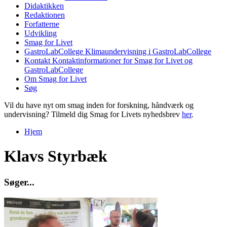
Didaktikken
Redaktionen
Forfatterne
Udvikling
Smag for Livet
GastroLabCollege
Klimaundervisning i GastroLabCollege
Kontakt
Kontaktinformationer for Smag for Livet og
GastroLabCollege
Om Smag for Livet
Søg
Vil du have nyt om smag inden for forskning, håndværk og
undervisning? Tilmeld dig Smag for Livets nyhedsbrev
her
.
Hjem
Du er her
Klavs Styrbæk
S
ø
g
e
r
.
.
.