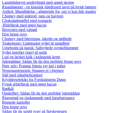
Langtidshævet surdejsbrød med sprød skorpe
Risalabønner - en klassisk juledessert lavet på hvide bønner
Artikel: Mundfølelse - afgørende for, om vi kan lide maden
Chutney med gulerod, raps og havtorn
Chokoladetrøffel med rosmarin
Æbleflæsk med røget bacon
Brownies med valnød
Den brune sovs
Chutney med blæretang, lakrids og rødbede
Tsukemono: Grøntsager syltet til sprødhed
Umeboshi på dansk: Saltsyltede sveskeblommer
Syltet ingefær (gari) til sushi
Lud og læsket kalk i kulinarisk kemi
Julemiddag: Sådan får du den perfekte brune sovs
Prøv selv: Pomme fritens vej ind i gabet
Neurogastronomi: Smagen er i hjernen
Sild med rabarberkompot
Krydderurtekiks fra Forskningens Døgn
Fynsk æbleflæsk med røget bacon
Rødkål
Opskrifter: Sådan får du den perfekte julemiddag
Risengrød og risalamande med kirsebærsauce
Brunede kartofler
Den brune sovs
Sådan får du sprød svær på flæskestegen