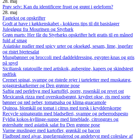
28. maj
Prøv selv: Kan du identificere frugt og grønt i geleform?
28. maj
Fagtekst og opskrifter
Godt at have i køkkenskabet - kokkens tips til dit basislager
Julegløgg fra Mouritsen og Styrbæk
Grøn marts: Her får du Styrbæks opskrifter helt gratis til en måned
fuld af smag
Asiatiske nudler med spicy urter og oksekød, sesam, lime, ingefær
og ristet hjertesalat
Mungbønner og broccoli med daddeldressing, egypter-knas og gris
på spyd
Siciliansk ratatouille med artiskok, aubergine, kapers og skindstegt
rødfisk
Cremet spinat, svampe og ristede rejer i tarteletter med muskatæg,
sojagræskarkerner og Den grønne pose
Saftig rød perlebyg med kartoffel, porre, rosenkål og revet ost
Mexicansk rizza med overskudsgrønt, krydret okse, ris med sorte
bønner og rød peber, tomatsalsa og klima-guacamole
Quinoa, blomkål og tomat i citrus med torsk i krydderskorpe
Recycle spinatgratin med bladselleri, svampe og peberrodspesto
Fyldig kokos-kyllinge-suppe med limeblade, citrongræs og
østershatte med asiatisk salat fra Den grønne pose
Varme muslinger med kartofler, grønkål og bacon
Fladbrød med ajvar, ingefærgulerod og andebryst med coleslaw af