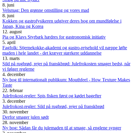
8. juni
Velsmag: Den grønne omstilling og vores mad
8. juni
Kokken og gastrofysikeren udgiver deres bog om mundfølelse i
Japan, Kina og Korea
12. august
Pia og Klavs Styrbæk hædres for gastronomisk initiativ
5. april
Fagfolk: Stjernekokke-akademi og gastro-rejsehold vil næppe løfte
maden i hele landet - det kræver stærkere uddannelse
13. marts
Sild på rugbrød, rejer på franskbrød: Julefrokosten smager bedst, når
vi følger reglerne
4. december
Ny bog til internationalt publikum: Mouthfeel - How Texture Makes
Taste
22. februar
Julefrokost-regler: Spis fisken først og kødet bagefter
3. december
Julefrokost-regler: Sild på rugbrød, rejer på franskbrød
30. november
Derfor smager julen sødt
28. november
Ny bog: Sådan får du julemaden til at smage, så englene synger