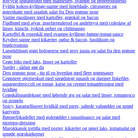
Recycle spinatgratin med bladselleri, svampe og peberrodspesto
Fyldig kokos-kyllinge-suppe med limeblade, citrongræs og
østershatte med asiatisk salat fra Den grønne pose
Varme muslinger med kartofler, grønkål og bacon
Fladbrød med ajvar, ingefærgulerod og andebryst med coleslaw af
linser, kimchi, tyrkisk peber og chilimango
Kartoffel & rosenkål med svampe-kyllinge-bønne-tomat-sauce
Krydret suppe med kikærter, pølse & bacon, basilikum og
brødcroutons
Langtidsbagt grøn bolognese med grov pasta og salat fra den grønne
pose
Grøn biks med laks, linser og kartofler
Surdej - sådan gør du
Den grønne pose - tip til en hverdag med flere grøntsager
Grønnere stjerneskud med sprødstegt squash og dampet fiskefilet,
aspargesbroccoli og tomat, karse og cremet tomatdressing med
hvidløg
Grønkålspandekage med løbende æg og salat med linser, romanesco
og pomelo
Spicy, karamelliseret hvidkål med pære, saltede valnødder og sprød
karrygris
Bønnefrikadeller med gulerødder i squashsauce og salat med
mormor-dressing
Marokkansk tortilla med porrer, kikærter og røget laks, tomatsalat og
sprøde græskarkerner