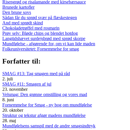
Risengrød og risalamande med kirsebærsauce
Brunede kartofler
Den brune sovs
Sådan får du sprød svær på flæskestegen
And med sprødt skind
Chokoladetrøffel med rosmarin
Prøv selv: Bløde chips og blendet hotdog
Langtidshævet surdejsbrød med sprød skorpe
Mundfølelse - afgørende for, om vi kan lide maden
Folkeuniversitetet: Fornemmelse for smag
Forfatter til:
SMAG #13: Tag smagen med på råd
2. juli
SMAG #11: Smagen af jul
23. november
Velsmag: Den grønne omstilling og vores mad
8. juni
Fornemmelse for Smag - ny bog om mundfølelse
20. oktober
Struktur og tekstur afgør madens mundfølelse
28. maj
Mundfølelsens samspil med de andre smagsindtryk