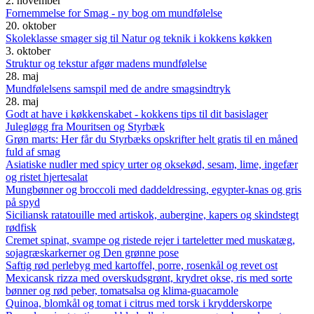
2. november
Fornemmelse for Smag - ny bog om mundfølelse
20. oktober
Skoleklasse smager sig til Natur og teknik i kokkens køkken
3. oktober
Struktur og tekstur afgør madens mundfølelse
28. maj
Mundfølelsens samspil med de andre smagsindtryk
28. maj
Godt at have i køkkenskabet - kokkens tips til dit basislager
Julegløgg fra Mouritsen og Styrbæk
Grøn marts: Her får du Styrbæks opskrifter helt gratis til en måned
fuld af smag
Asiatiske nudler med spicy urter og oksekød, sesam, lime, ingefær
og ristet hjertesalat
Mungbønner og broccoli med daddeldressing, egypter-knas og gris
på spyd
Siciliansk ratatouille med artiskok, aubergine, kapers og skindstegt
rødfisk
Cremet spinat, svampe og ristede rejer i tarteletter med muskatæg,
sojagræskarkerner og Den grønne pose
Saftig rød perlebyg med kartoffel, porre, rosenkål og revet ost
Mexicansk rizza med overskudsgrønt, krydret okse, ris med sorte
bønner og rød peber, tomatsalsa og klima-guacamole
Quinoa, blomkål og tomat i citrus med torsk i krydderskorpe