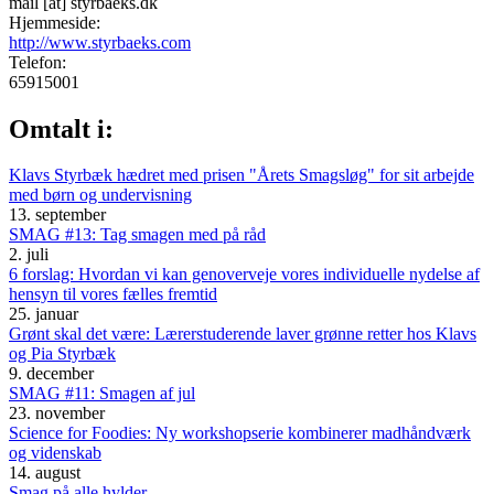
mail
[at]
styrbaeks.dk
Hjemmeside:
http://www.styrbaeks.com
Telefon:
65915001
Omtalt i:
Klavs Styrbæk hædret med prisen "Årets Smagsløg" for sit arbejde
med børn og undervisning
13. september
SMAG #13: Tag smagen med på råd
2. juli
6 forslag: Hvordan vi kan genoverveje vores individuelle nydelse af
hensyn til vores fælles fremtid
25. januar
Grønt skal det være: Lærerstuderende laver grønne retter hos Klavs
og Pia Styrbæk
9. december
SMAG #11: Smagen af jul
23. november
Science for Foodies: Ny workshopserie kombinerer madhåndværk
og videnskab
14. august
Smag på alle hylder