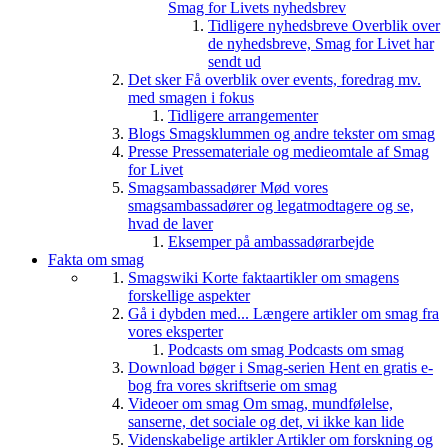
Smag for Livets nyhedsbrev
Tidligere nyhedsbreve
Overblik over
de nyhedsbreve, Smag for Livet har
sendt ud
Det sker
Få overblik over events, foredrag mv.
med smagen i fokus
Tidligere arrangementer
Blogs
Smagsklummen og andre tekster om smag
Presse
Pressemateriale og medieomtale af Smag
for Livet
Smagsambassadører
Mød vores
smagsambassadører og legatmodtagere og se,
hvad de laver
Eksemper på ambassadørarbejde
Fakta om smag
Smagswiki
Korte faktaartikler om smagens
forskellige aspekter
Gå i dybden med...
Længere artikler om smag fra
vores eksperter
Podcasts om smag
Podcasts om smag
Download bøger i Smag-serien
Hent en gratis e-
bog fra vores skriftserie om smag
Videoer om smag
Om smag, mundfølelse,
sanserne, det sociale og det, vi ikke kan lide
Videnskabelige artikler
Artikler om forskning og