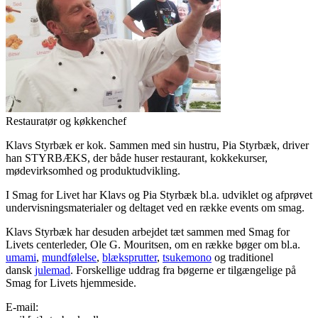
Restauratør og køkkenchef
Klavs Styrbæk er kok. Sammen med sin hustru, Pia Styrbæk, driver
han STYRBÆKS, der både huser restaurant, kokkekurser,
mødevirksomhed og produktudvikling.
I Smag for Livet har Klavs og Pia Styrbæk bl.a. udviklet og afprøvet
undervisningsmaterialer og deltaget ved en række events om smag.
Klavs Styrbæk har desuden arbejdet tæt sammen med Smag for
Livets centerleder, Ole G. Mouritsen, om en række bøger om bl.a.
umami
,
mundfølelse
,
blæksprutter
,
tsukemono
og traditionel
dansk
julemad
. Forskellige uddrag fra bøgerne er tilgængelige på
Smag for Livets hjemmeside.
E-mail: