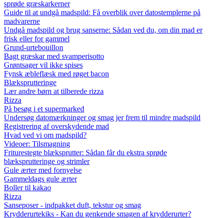
sprøde græskarkerner
Guide til at undgå madspild: Få overblik over datostemplerne på
madvarerne
Undgå madspild og brug sanserne: Sådan ved du, om din mad er
frisk eller for gammel
Grund-urtebouillon
Bagt græskar med svamperisotto
Grøntsager vil ikke spises
Fynsk æbleflæsk med røget bacon
Blæksprutteringe
Lær andre børn at tilberede rizza
Rizza
På besøg i et supermarked
Undersøg datomærkninger og smag jer frem til mindre madspild
Registrering af overskydende mad
Hvad ved vi om madspild?
Videoer: Tilsmagning
Friturestegte blæksprutter: Sådan får du ekstra sprøde
blæksprutteringe og strimler
Gule ærter med fornyelse
Gammeldags gule ærter
Boller til kakao
Rizza
Sanseposer - indpakket duft, tekstur og smag
Krydderurtekiks - Kan du genkende smagen af krydderurter?