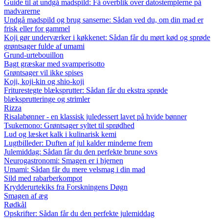
Guide til at undgå madspild: Få overblik over datostemplerne på
madvarerne
Undgå madspild og brug sanserne: Sådan ved du, om din mad er
frisk eller for gammel
Koji gør underværker i køkkenet: Sådan får du mørt kød og sprøde
grøntsager fulde af umami
Grund-urtebouillon
Bagt græskar med svamperisotto
Grøntsager vil ikke spises
Koji, koji-kin og shio-koji
Friturestegte blæksprutter: Sådan får du ekstra sprøde
blæksprutteringe og strimler
Rizza
Risalabønner - en klassisk juledessert lavet på hvide bønner
Tsukemono: Grøntsager syltet til sprødhed
Lud og læsket kalk i kulinarisk kemi
Lugtbilleder: Duften af jul kalder minderne frem
Julemiddag: Sådan får du den perfekte brune sovs
Neurogastronomi: Smagen er i hjernen
Umami: Sådan får du mere velsmag i din mad
Sild med rabarberkompot
Krydderurtekiks fra Forskningens Døgn
Smagen af æg
Rødkål
Opskrifter: Sådan får du den perfekte julemiddag