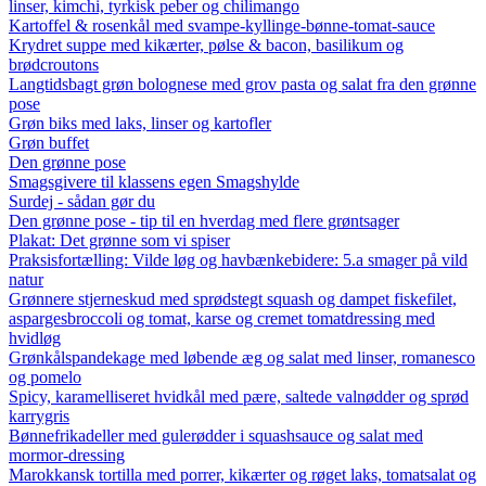
linser, kimchi, tyrkisk peber og chilimango
Kartoffel & rosenkål med svampe-kyllinge-bønne-tomat-sauce
Krydret suppe med kikærter, pølse & bacon, basilikum og
brødcroutons
Langtidsbagt grøn bolognese med grov pasta og salat fra den grønne
pose
Grøn biks med laks, linser og kartofler
Grøn buffet
Den grønne pose
Smagsgivere til klassens egen Smagshylde
Surdej - sådan gør du
Den grønne pose - tip til en hverdag med flere grøntsager
Plakat: Det grønne som vi spiser
Praksisfortælling: Vilde løg og havbænkebidere: 5.a smager på vild
natur
Grønnere stjerneskud med sprødstegt squash og dampet fiskefilet,
aspargesbroccoli og tomat, karse og cremet tomatdressing med
hvidløg
Grønkålspandekage med løbende æg og salat med linser, romanesco
og pomelo
Spicy, karamelliseret hvidkål med pære, saltede valnødder og sprød
karrygris
Bønnefrikadeller med gulerødder i squashsauce og salat med
mormor-dressing
Marokkansk tortilla med porrer, kikærter og røget laks, tomatsalat og