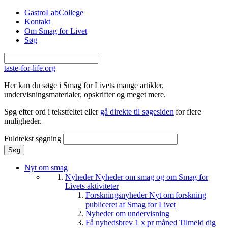
Gå til hovedindhold
GastroLabCollege
Kontakt
Om Smag for Livet
Søg
taste-for-life.org
Her kan du søge i Smag for Livets mange artikler,
undervisningsmaterialer, opskrifter og meget mere.
Søg efter ord i tekstfeltet eller
gå direkte til søgesiden
for flere
muligheder.
Fuldtekst søgning
Nyt om smag
Nyheder
Nyheder om smag og om Smag for
Livets aktiviteter
Forskningsnyheder
Nyt om forskning
publiceret af Smag for Livet
Nyheder om undervisning
Få nyhedsbrev 1 x pr måned
Tilmeld dig