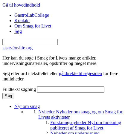
Gå til hovedindhold
GastroLabCollege
Kontakt
Om Smag for Livet
Søg
taste-for-life.org
Her kan du søge i Smag for Livets mange artikler,
undervisningsmaterialer, opskrifter og meget mere.
Søg efter ord i tekstfeltet eller
gå direkte til søgesiden
for flere
muligheder.
Fuldtekst søgning
Nyt om smag
Nyheder
Nyheder om smag og om Smag for
Livets aktiviteter
Forskningsnyheder
Nyt om forskning
publiceret af Smag for Livet
Nyheder om undervisning