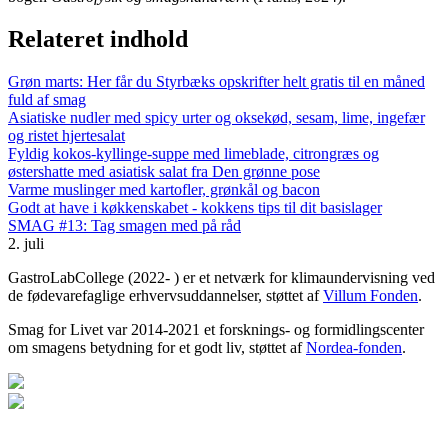
Relateret indhold
Grøn marts: Her får du Styrbæks opskrifter helt gratis til en måned
fuld af smag
Asiatiske nudler med spicy urter og oksekød, sesam, lime, ingefær
og ristet hjertesalat
Fyldig kokos-kyllinge-suppe med limeblade, citrongræs og
østershatte med asiatisk salat fra Den grønne pose
Varme muslinger med kartofler, grønkål og bacon
Godt at have i køkkenskabet - kokkens tips til dit basislager
SMAG #13: Tag smagen med på råd
2. juli
GastroLabCollege (2022- ) er et netværk for klimaundervisning ved
de fødevarefaglige erhvervsuddannelser, støttet af
Villum Fonden
.
Smag for Livet var 2014-2021 et forsknings- og formidlingscenter
om smagens betydning for et godt liv, støttet af
Nordea-fonden
.