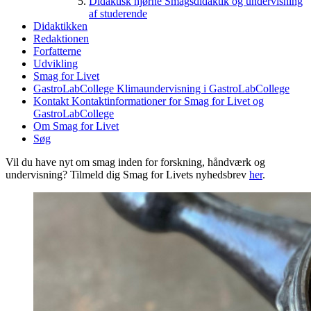
Didaktisk hjørne
Smagsdidaktik og undervisning
af studerende
Didaktikken
Redaktionen
Forfatterne
Udvikling
Smag for Livet
GastroLabCollege
Klimaundervisning i GastroLabCollege
Kontakt
Kontaktinformationer for Smag for Livet og
GastroLabCollege
Om Smag for Livet
Søg
Vil du have nyt om smag inden for forskning, håndværk og
undervisning? Tilmeld dig Smag for Livets nyhedsbrev
her
.