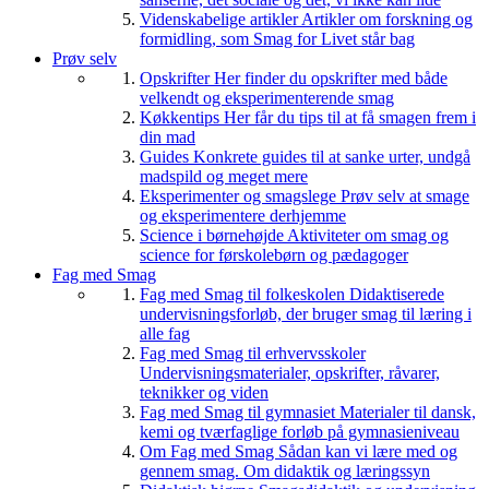
Videnskabelige artikler
Artikler om forskning og
formidling, som Smag for Livet står bag
Prøv selv
Opskrifter
Her finder du opskrifter med både
velkendt og eksperimenterende smag
Køkkentips
Her får du tips til at få smagen frem i
din mad
Guides
Konkrete guides til at sanke urter, undgå
madspild og meget mere
Eksperimenter og smagslege
Prøv selv at smage
og eksperimentere derhjemme
Science i børnehøjde
Aktiviteter om smag og
science for førskolebørn og pædagoger
Fag med Smag
Fag med Smag til folkeskolen
Didaktiserede
undervisningsforløb, der bruger smag til læring i
alle fag
Fag med Smag til erhvervsskoler
Undervisningsmaterialer, opskrifter, råvarer,
teknikker og viden
Fag med Smag til gymnasiet
Materialer til dansk,
kemi og tværfaglige forløb på gymnasieniveau
Om Fag med Smag
Sådan kan vi lære med og
gennem smag. Om didaktik og læringssyn