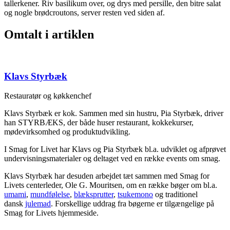
tallerkener. Riv basilikum over, og drys med persille, den bitre salat
og nogle brødcroutons, server resten ved siden af.
Omtalt i artiklen
Klavs Styrbæk
Restauratør og køkkenchef
Klavs Styrbæk er kok. Sammen med sin hustru, Pia Styrbæk, driver
han STYRBÆKS, der både huser restaurant, kokkekurser,
mødevirksomhed og produktudvikling.
I Smag for Livet har Klavs og Pia Styrbæk bl.a. udviklet og afprøvet
undervisningsmaterialer og deltaget ved en række events om smag.
Klavs Styrbæk har desuden arbejdet tæt sammen med Smag for
Livets centerleder, Ole G. Mouritsen, om en række bøger om bl.a.
umami
,
mundfølelse
,
blæksprutter
,
tsukemono
og traditionel
dansk
julemad
. Forskellige uddrag fra bøgerne er tilgængelige på
Smag for Livets hjemmeside.