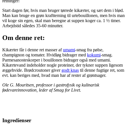
retninger!
Start dagen før, hvis man bruger tørrede kikærter, og sæt dem i blød.
Man kan bruge en grøn kraftterning til urtebouillonen, men hvis man
vil koge sin egen, skal man beregne at suppen koger ca. 1 ½ timer.
Arbejdstid således 35-60 minutter.
Om denne ret:
Kikærter får i denne ret masser af
umami
-smag fra pølse,
champignon og tomater. Hvidløg bidrager med
kokumi
-smag.
Parmesanosteskorper i bouillonen bidrager også med umami.
Kikærtevand indeholder nogle proteiner, der tykner suppen ligesom
æggehvide. Brødcroutoner giver
godt knas
til denne fugtige ret, som
evt. kan beriges med, hvad man har af rester af grøntsager.
Ole G. Mouritsen, professor i gastrofysik og kulinarisk
fødevareinnovation, leder af Smag for Livet.
Ingredienser