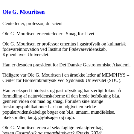
Ole G. Mouritsen
Centerleder, professor, dr. scient
Ole G. Mouritsen er centerleder i Smag for Livet.
Ole G. Mouritsen er professor emeritus i gastrofysik og kulinarisk
fødevareinnovation ved Institut for Fødevarevidenskab,
Københavns Universitet.
Han er desuden præsident for Det Danske Gastronomiske Akademi.
Tidligere var Ole G. Mouritsen i en årrække leder af MEMPHYS –
Center for Biomembranfysik ved Syddansk Universitet (SDU).
Han er ekspert i biofysik og gastrofysik og har særligt fokus på
formidling af naturvidenskaberne til den brede befolkning bl.a.
gennem viden om mad og smag. Foruden sine mange
forskningspublikationer har han udgivet en række
populærvidenskabelige bøger om bl.a. umami, mundfølelse,
blæksprutter, tang, grøntsager og rogn.
Ole G. Mouritsen er en af seks faglige redaktører bag
bogen
Gastrofysik og smagshåndværk
(Praxis, 2024).