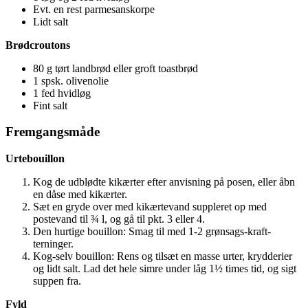
Evt. en rest parmesanskorpe
Lidt salt
Brødcroutons
80 g tørt landbrød eller groft toastbrød
1 spsk. olivenolie
1 fed hvidløg
Fint salt
Fremgangsmåde
Urtebouillon
Kog de udblødte kikærter efter anvisning på posen, eller åbn
en dåse med kikærter.
Sæt en gryde over med kikærtevand suppleret op med
postevand til ¾ l, og gå til pkt. 3 eller 4.
Den hurtige bouillon: Smag til med 1-2 grønsags-kraft-
terninger.
Kog-selv bouillon: Rens og tilsæt en masse urter, krydderier
og lidt salt. Lad det hele simre under låg 1½ times tid, og sigt
suppen fra.
Fyld