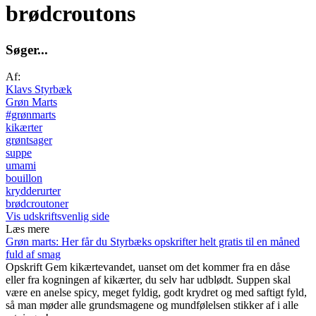
brødcroutons
S
ø
g
e
r
.
.
.
Af:
Klavs Styrbæk
Grøn Marts
#grønmarts
kikærter
grøntsager
suppe
umami
bouillon
krydderurter
brødcroutoner
Vis udskriftsvenlig side
Læs mere
Grøn marts: Her får du Styrbæks opskrifter helt gratis til en måned
fuld af smag
Opskrift
Gem kikærtevandet, uanset om det kommer fra en dåse
eller fra kogningen af kikærter, du selv har udblødt. Suppen skal
være en anelse spicy, meget fyldig, godt krydret og med saftigt fyld,
så man møder alle grundsmagene og mundfølelsen stikker af i alle