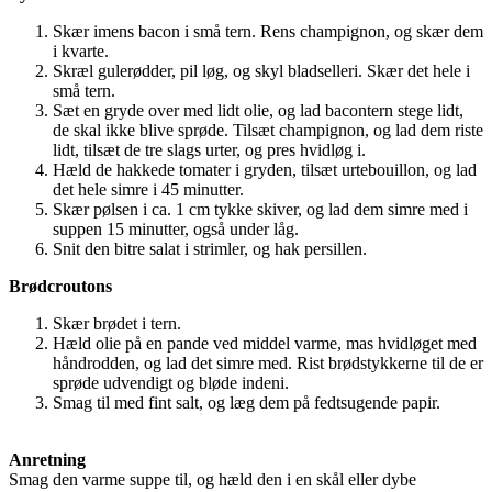
Skær imens bacon i små tern. Rens champignon, og skær dem
i kvarte.
Skræl gulerødder, pil løg, og skyl bladselleri. Skær det hele i
små tern.
Sæt en gryde over med lidt olie, og lad bacontern stege lidt,
de skal ikke blive sprøde. Tilsæt champignon, og lad dem riste
lidt, tilsæt de tre slags urter, og pres hvidløg i.
Hæld de hakkede tomater i gryden, tilsæt urtebouillon, og lad
det hele simre i 45 minutter.
Skær pølsen i ca. 1 cm tykke skiver, og lad dem simre med i
suppen 15 minutter, også under låg.
Snit den bitre salat i strimler, og hak persillen.
Brødcroutons
Skær brødet i tern.
Hæld olie på en pande ved middel varme, mas hvidløget med
håndrodden, og lad det simre med. Rist brødstykkerne til de er
sprøde udvendigt og bløde indeni.
Smag til med fint salt, og læg dem på fedtsugende papir.
Anretning
Smag den varme suppe til, og hæld den i en skål eller dybe