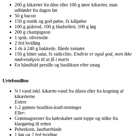
200 g kikærter fra dåse eller 100 g tørre kikærter, man
udbløder fra dagen før
50 g bacon
150 g rustik og god pølse, fx kålpølse
100 g gulerod, 100 g bladselleri, 100 g løg
200 g champignon
1 spsk. olivenolie
2 fed hvidløg
1 ds á 240 g hakkede, flåede tomater
150 g bitter salat, fx radicchio.
Endivie er også god, men ikke
nødvendigvis til at få i marts
En håndfuld persille og basilikum efter smag
Urtebouillon
¾ l vand inkl. kikærte-vand fra dåsen eller fra kogning af
kikærterne
Enten:
1-2 grønne bouillon-kraft-terninger
Eller:
Grøntsagsrester fra køleskabet samt toppe og stilke fra
klargøring til retten
Peberkorn, laurbærblade
1 løg og 2 fed hvidløg