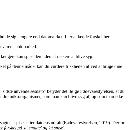
 holde sig længere end datomærket. Lær at kende forskel her.
m varens holdbarhed.
længere kan spise den uden at risikere at blive syg.
ket på denne måde, kan du vurdere friskheden af ved at bruge dine
sidste anvendelsesdato" betyder det ifølge Fødevarestyrelsen, at du
ler andre mikroorganismer, som man kan blive syg af, og som man ikke
agtens spises efter datoens udløb (Fødevarestyrelsen, 2019). Derfor
forskel på 'at smage' og 'at spise'.