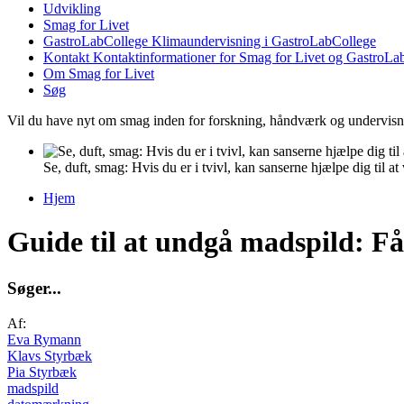
Udvikling
Smag for Livet
GastroLabCollege
Klimaundervisning i GastroLabCollege
Kontakt
Kontaktinformationer for Smag for Livet og GastroLa
Om Smag for Livet
Søg
Vil du have nyt om smag inden for forskning, håndværk og undervis
Se, duft, smag: Hvis du er i tvivl, kan sanserne hjælpe dig til 
Hjem
Du er her
Guide til at undgå madspild: F
S
ø
g
e
r
.
.
.
Af:
Eva Rymann
Klavs Styrbæk
Pia Styrbæk
madspild