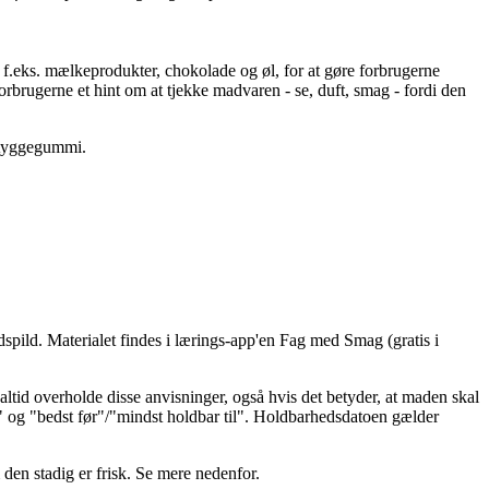
, f.eks. mælkeprodukter, chokolade og øl, for at gøre forbrugerne
forbrugerne et hint om at tjekke madvaren - se, duft, smag - fordi den
g tyggegummi.
ild. Materialet findes i lærings-app'en Fag med Smag (gratis i
ltid overholde disse anvisninger, også hvis det betyder, at maden skal
" og "bedst før"/"mindst holdbar til". Holdbarhedsdatoen gælder
den stadig er frisk. Se mere nedenfor.