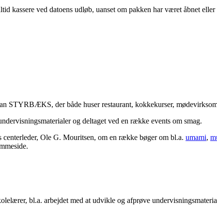
tid kassere ved datoens udløb, uanset om pakken har været åbnet eller 
 han STYRBÆKS, der både huser restaurant, kokkekurser, mødevirksom
 undervisningsmaterialer og deltaget ved en række events om smag.
 centerleder, Ole G. Mouritsen, om en række bøger om bl.a.
umami
,
mu
emmeside.
elærer, bl.a. arbejdet med at udvikle og afprøve undervisningsmaterial