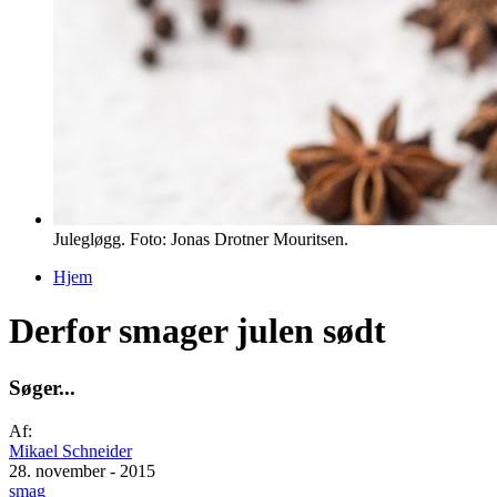
Julegløgg. Foto: Jonas Drotner Mouritsen.
Hjem
Du er her
Derfor smager julen sødt
S
ø
g
e
r
.
.
.
Af:
Mikael Schneider
28. november - 2015
smag