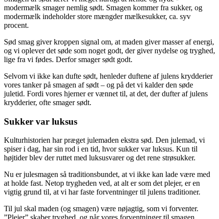
modermælk smager nemlig sødt. Smagen kommer fra sukker, og
modermælk indeholder store mængder mælkesukker, ca. syv
procent.
Sød smag giver kroppen signal om, at maden giver masser af energi,
og vi oplever det søde som noget godt, der giver nydelse og tryghed,
lige fra vi fødes. Derfor smager sødt godt.
Selvom vi ikke kan dufte sødt, henleder duftene af julens krydderier
vores tanker på smagen af sødt – og på det vi kalder den søde
juletid. Fordi vores hjerner er vænnet til, at det, der dufter af julens
krydderier, ofte smager sødt.
Sukker var luksus
Kulturhistorien har præget julemaden ekstra sød. Den julemad, vi
spiser i dag, har sin rod i en tid, hvor sukker var luksus. Kun til
højtider blev der ruttet med luksusvarer og det rene strøsukker.
Nu er julesmagen så traditionsbundet, at vi ikke kan lade være med
at holde fast. Netop trygheden ved, at alt er som det plejer, er en
vigtig grund til, at vi har faste forventninger til julens traditioner.
Til jul skal maden (og smagen) være nøjagtig, som vi forventer.
”Plejer” skaber tryghed, og når vores forventninger til smagen