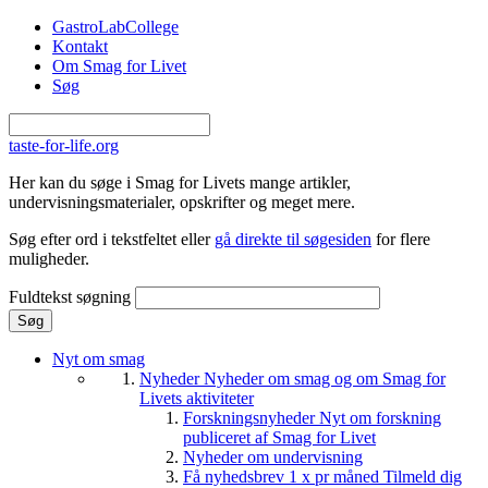
Gå til hovedindhold
GastroLabCollege
Kontakt
Om Smag for Livet
Søg
taste-for-life.org
Her kan du søge i Smag for Livets mange artikler,
undervisningsmaterialer, opskrifter og meget mere.
Søg efter ord i tekstfeltet eller
gå direkte til søgesiden
for flere
muligheder.
Fuldtekst søgning
Nyt om smag
Nyheder
Nyheder om smag og om Smag for
Livets aktiviteter
Forskningsnyheder
Nyt om forskning
publiceret af Smag for Livet
Nyheder om undervisning
Få nyhedsbrev 1 x pr måned
Tilmeld dig