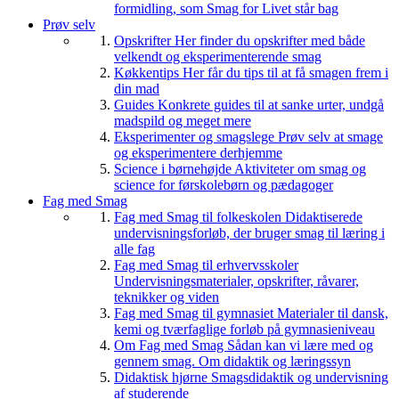
formidling, som Smag for Livet står bag
Prøv selv
Opskrifter
Her finder du opskrifter med både
velkendt og eksperimenterende smag
Køkkentips
Her får du tips til at få smagen frem i
din mad
Guides
Konkrete guides til at sanke urter, undgå
madspild og meget mere
Eksperimenter og smagslege
Prøv selv at smage
og eksperimentere derhjemme
Science i børnehøjde
Aktiviteter om smag og
science for førskolebørn og pædagoger
Fag med Smag
Fag med Smag til folkeskolen
Didaktiserede
undervisningsforløb, der bruger smag til læring i
alle fag
Fag med Smag til erhvervsskoler
Undervisningsmaterialer, opskrifter, råvarer,
teknikker og viden
Fag med Smag til gymnasiet
Materialer til dansk,
kemi og tværfaglige forløb på gymnasieniveau
Om Fag med Smag
Sådan kan vi lære med og
gennem smag. Om didaktik og læringssyn
Didaktisk hjørne
Smagsdidaktik og undervisning
af studerende