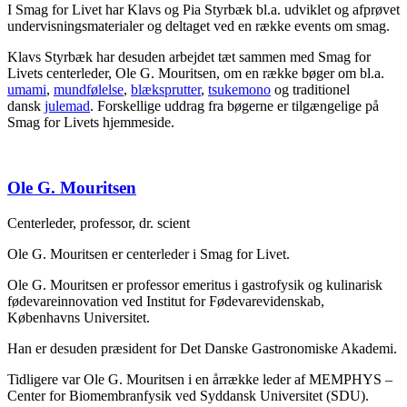
I Smag for Livet har Klavs og Pia Styrbæk bl.a. udviklet og afprøvet
undervisningsmaterialer og deltaget ved en række events om smag.
Klavs Styrbæk har desuden arbejdet tæt sammen med Smag for
Livets centerleder, Ole G. Mouritsen, om en række bøger om bl.a.
umami
,
mundfølelse
,
blæksprutter
,
tsukemono
og traditionel
dansk
julemad
. Forskellige uddrag fra bøgerne er tilgængelige på
Smag for Livets hjemmeside.
Ole G. Mouritsen
Centerleder, professor, dr. scient
Ole G. Mouritsen er centerleder i Smag for Livet.
Ole G. Mouritsen er professor emeritus i gastrofysik og kulinarisk
fødevareinnovation ved Institut for Fødevarevidenskab,
Københavns Universitet.
Han er desuden præsident for Det Danske Gastronomiske Akademi.
Tidligere var Ole G. Mouritsen i en årrække leder af MEMPHYS –
Center for Biomembranfysik ved Syddansk Universitet (SDU).