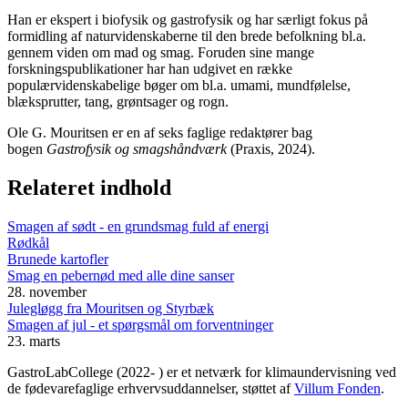
Han er ekspert i biofysik og gastrofysik og har særligt fokus på
formidling af naturvidenskaberne til den brede befolkning bl.a.
gennem viden om mad og smag. Foruden sine mange
forskningspublikationer har han udgivet en række
populærvidenskabelige bøger om bl.a. umami, mundfølelse,
blæksprutter, tang, grøntsager og rogn.
Ole G. Mouritsen er en af seks faglige redaktører bag
bogen
Gastrofysik og smagshåndværk
(Praxis, 2024).
Relateret indhold
Smagen af sødt - en grundsmag fuld af energi
Rødkål
Brunede kartofler
Smag en pebernød med alle dine sanser
28. november
Julegløgg fra Mouritsen og Styrbæk
Smagen af jul - et spørgsmål om forventninger
23. marts
GastroLabCollege (2022- ) er et netværk for klimaundervisning ved
de fødevarefaglige erhvervsuddannelser, støttet af
Villum Fonden
.