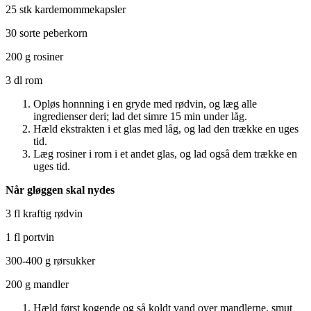
25 stk kardemommekapsler
30 sorte peberkorn
200 g rosiner
3 dl rom
Opløs honnning i en gryde med rødvin, og læg alle
ingredienser deri; lad det simre 15 min under låg.
Hæld ekstrakten i et glas med låg, og lad den trække en uges
tid.
Læg rosiner i rom i et andet glas, og lad også dem trække en
uges tid.
Når gløggen skal nydes
3 fl kraftig rødvin
1 fl portvin
300-400 g rørsukker
200 g mandler
Hæld først kogende og så koldt vand over mandlerne, smut