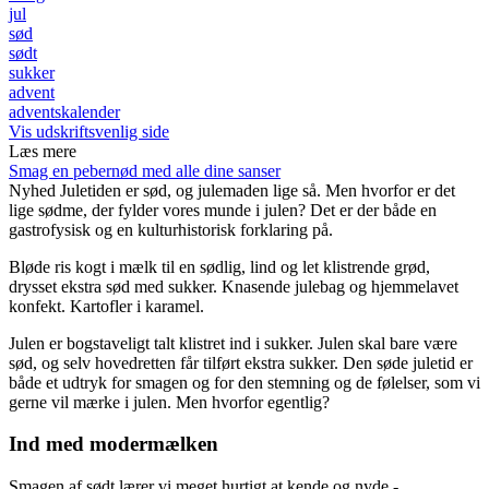
jul
sød
sødt
sukker
advent
adventskalender
Vis udskriftsvenlig side
Læs mere
Smag en pebernød med alle dine sanser
Nyhed
Juletiden er sød, og julemaden lige så. Men hvorfor er det
lige sødme, der fylder vores munde i julen? Det er der både en
gastrofysisk og en kulturhistorisk forklaring på.
Bløde ris kogt i mælk til en sødlig, lind og let klistrende grød,
drysset ekstra sød med sukker. Knasende julebag og hjemmelavet
konfekt. Kartofler i karamel.
Julen er bogstaveligt talt klistret ind i sukker. Julen skal bare være
sød, og selv hovedretten får tilført ekstra sukker. Den søde juletid er
både et udtryk for smagen og for den stemning og de følelser, som vi
gerne vil mærke i julen. Men hvorfor egentlig?
Ind med modermælken
Smagen af sødt lærer vi meget hurtigt at kende og nyde -