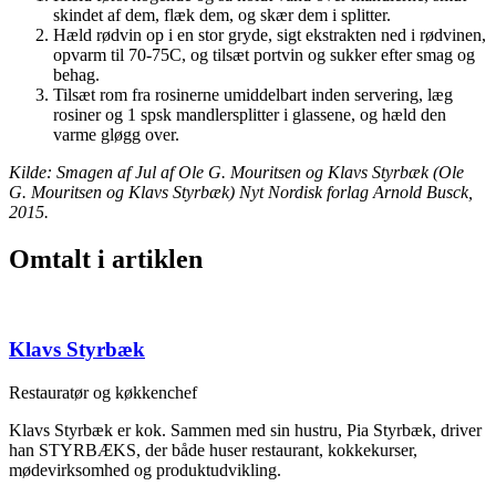
skindet af dem, flæk dem, og skær dem i splitter.
Hæld rødvin op i en stor gryde, sigt ekstrakten ned i rødvinen,
opvarm til 70-75C, og tilsæt portvin og sukker efter smag og
behag.
Tilsæt rom fra rosinerne umiddelbart inden servering, læg
rosiner og 1 spsk mandlersplitter i glassene, og hæld den
varme gløgg over.
Kilde: Smagen af Jul af Ole G. Mouritsen og Klavs Styrbæk (Ole
G. Mouritsen og Klavs Styrbæk) Nyt Nordisk forlag Arnold Busck,
2015.
Omtalt i artiklen
Klavs Styrbæk
Restauratør og køkkenchef
Klavs Styrbæk er kok. Sammen med sin hustru, Pia Styrbæk, driver
han STYRBÆKS, der både huser restaurant, kokkekurser,
mødevirksomhed og produktudvikling.