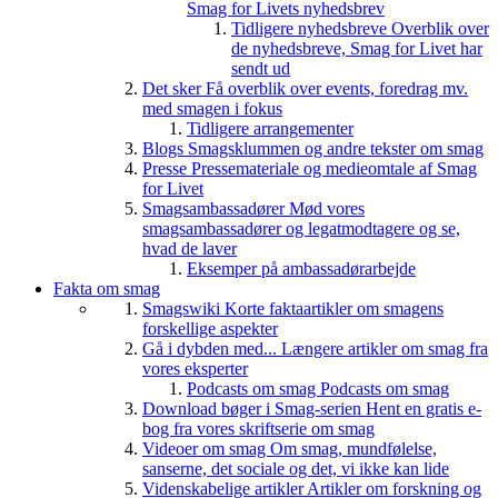
Smag for Livets nyhedsbrev
Tidligere nyhedsbreve
Overblik over
de nyhedsbreve, Smag for Livet har
sendt ud
Det sker
Få overblik over events, foredrag mv.
med smagen i fokus
Tidligere arrangementer
Blogs
Smagsklummen og andre tekster om smag
Presse
Pressemateriale og medieomtale af Smag
for Livet
Smagsambassadører
Mød vores
smagsambassadører og legatmodtagere og se,
hvad de laver
Eksemper på ambassadørarbejde
Fakta om smag
Smagswiki
Korte faktaartikler om smagens
forskellige aspekter
Gå i dybden med...
Længere artikler om smag fra
vores eksperter
Podcasts om smag
Podcasts om smag
Download bøger i Smag-serien
Hent en gratis e-
bog fra vores skriftserie om smag
Videoer om smag
Om smag, mundfølelse,
sanserne, det sociale og det, vi ikke kan lide
Videnskabelige artikler
Artikler om forskning og