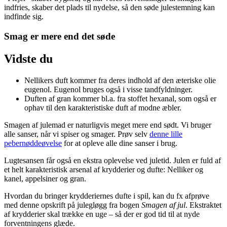
indfries, skaber det plads til nydelse, så den søde julestemning kan
indfinde sig.
Smag er mere end det søde
Vidste du
Nellikers duft kommer fra deres indhold af den æteriske olie
eugenol. Eugenol bruges også i visse tandfyldninger.
Duften af gran kommer bl.a. fra stoffet hexanal, som også er
ophav til den karakteristiske duft af modne æbler.
Smagen af julemad er naturligvis meget mere end sødt. Vi bruger
alle sanser, når vi spiser og smager. Prøv selv
denne lille
pebernøddeøvelse
for at opleve alle dine sanser i brug.
Lugtesansen får også en ekstra oplevelse ved juletid. Julen er fuld af
et helt karakteristisk arsenal af krydderier og dufte: Nelliker og
kanel, appelsiner og gran.
Hvordan du bringer krydderiernes dufte i spil, kan du fx afprøve
med denne opskrift på julegløgg fra bogen
Smagen af jul
. Ekstraktet
af krydderier skal trække en uge – så der er god tid til at nyde
forventningens glæde.