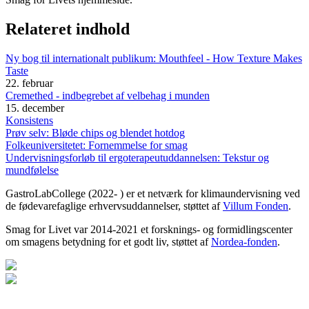
Relateret indhold
Ny bog til internationalt publikum: Mouthfeel - How Texture Makes
Taste
22. februar
Cremethed - indbegrebet af velbehag i munden
15. december
Konsistens
Prøv selv: Bløde chips og blendet hotdog
Folkeuniversitetet: Fornemmelse for smag
Undervisningsforløb til ergoterapeutuddannelsen: Tekstur og
mundfølelse
GastroLabCollege (2022- ) er et netværk for klimaundervisning ved
de fødevarefaglige erhvervsuddannelser, støttet af
Villum Fonden
.
Smag for Livet var 2014-2021 et forsknings- og formidlingscenter
om smagens betydning for et godt liv, støttet af
Nordea-fonden
.