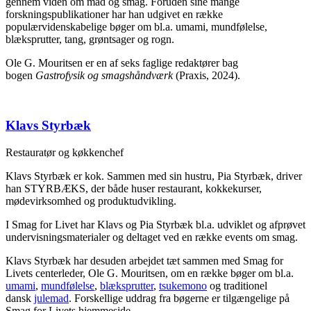
gennem viden om mad og smag. Foruden sine mange
forskningspublikationer har han udgivet en række
populærvidenskabelige bøger om bl.a. umami, mundfølelse,
blæksprutter, tang, grøntsager og rogn.
Ole G. Mouritsen er en af seks faglige redaktører bag
bogen
Gastrofysik og smagshåndværk
(Praxis, 2024).
Klavs Styrbæk
Restauratør og køkkenchef
Klavs Styrbæk er kok. Sammen med sin hustru, Pia Styrbæk, driver
han STYRBÆKS, der både huser restaurant, kokkekurser,
mødevirksomhed og produktudvikling.
I Smag for Livet har Klavs og Pia Styrbæk bl.a. udviklet og afprøvet
undervisningsmaterialer og deltaget ved en række events om smag.
Klavs Styrbæk har desuden arbejdet tæt sammen med Smag for
Livets centerleder, Ole G. Mouritsen, om en række bøger om bl.a.
umami
,
mundfølelse
,
blæksprutter
,
tsukemono
og traditionel
dansk
julemad
. Forskellige uddrag fra bøgerne er tilgængelige på
Smag for Livets hjemmeside.