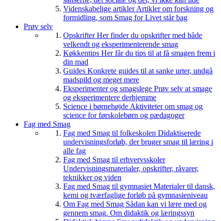
Videnskabelige artikler
Artikler om forskning og
formidling, som Smag for Livet står bag
Prøv selv
Opskrifter
Her finder du opskrifter med både
velkendt og eksperimenterende smag
Køkkentips
Her får du tips til at få smagen frem i
din mad
Guides
Konkrete guides til at sanke urter, undgå
madspild og meget mere
Eksperimenter og smagslege
Prøv selv at smage
og eksperimentere derhjemme
Science i børnehøjde
Aktiviteter om smag og
science for førskolebørn og pædagoger
Fag med Smag
Fag med Smag til folkeskolen
Didaktiserede
undervisningsforløb, der bruger smag til læring i
alle fag
Fag med Smag til erhvervsskoler
Undervisningsmaterialer, opskrifter, råvarer,
teknikker og viden
Fag med Smag til gymnasiet
Materialer til dansk,
kemi og tværfaglige forløb på gymnasieniveau
Om Fag med Smag
Sådan kan vi lære med og
gennem smag. Om didaktik og læringssyn