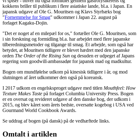
vi spiser - bliver nu også formidlet gennem gastrofysikerens og
kokkens briller til publikum i flere asiatiske lande, bl.a. i Japan. En
japansk udgave af Ole G. Mouritsen og Klavs Styrbæks bog
"
Fornemmelse for Smag
" udkommer i Japan 22. august på
forlaget Kagaku-Dojin.
"Det er noget af en milepæl for os," fortæller Ole G. Mouritsen, som
i sin forskning og formidling bl.a. har arbejdet med flere japanske
tilberedningsmetoder og tilgange til smag. Et arbejde, som også har
betydet, at Mouritsen tidligere er blevet hædret med den japanske
orden
The Order of the Rising Sun
og desuden er udpeget af Japans
regering som goodwill-ambassadør for japansk mad og madkultur.
Bogen om mundfølelse udkom på kinesisk tidligere i år, og mod
slutningen af året udkommer den også på koreansk.
I 2017 udkom en engelsksproget udgave med titlen
Mouthfeel: How
Texture Makes Taste
på forlaget Columbia University Press
.
Bogen
er en oversat og revideret udgave af den danske bog, der udkom i
2015, og blev kåret som årets bedste, oversatte kogebog i USA ved
Gourmand World Cookbook Awards.
Se uddrag af bogen (på dansk) på de vedhæftede links.
Omtalt i artiklen