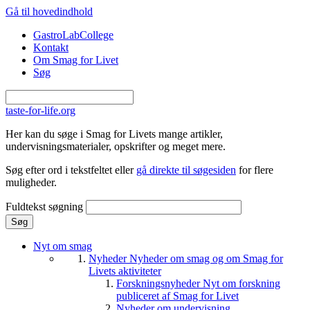
Gå til hovedindhold
GastroLabCollege
Kontakt
Om Smag for Livet
Søg
taste-for-life.org
Her kan du søge i Smag for Livets mange artikler,
undervisningsmaterialer, opskrifter og meget mere.
Søg efter ord i tekstfeltet eller
gå direkte til søgesiden
for flere
muligheder.
Fuldtekst søgning
Nyt om smag
Nyheder
Nyheder om smag og om Smag for
Livets aktiviteter
Forskningsnyheder
Nyt om forskning
publiceret af Smag for Livet
Nyheder om undervisning