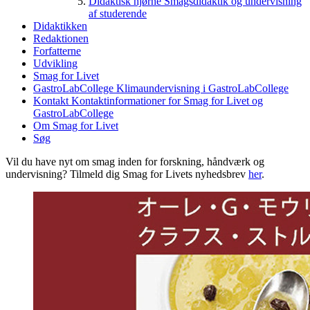
Didaktisk hjørne
Smagsdidaktik og undervisning
af studerende
Didaktikken
Redaktionen
Forfatterne
Udvikling
Smag for Livet
GastroLabCollege
Klimaundervisning i GastroLabCollege
Kontakt
Kontaktinformationer for Smag for Livet og
GastroLabCollege
Om Smag for Livet
Søg
Vil du have nyt om smag inden for forskning, håndværk og
undervisning? Tilmeld dig Smag for Livets nyhedsbrev
her
.