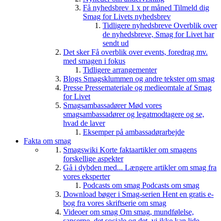
Få nyhedsbrev 1 x pr måned
Tilmeld dig
Smag for Livets nyhedsbrev
Tidligere nyhedsbreve
Overblik over
de nyhedsbreve, Smag for Livet har
sendt ud
Det sker
Få overblik over events, foredrag mv.
med smagen i fokus
Tidligere arrangementer
Blogs
Smagsklummen og andre tekster om smag
Presse
Pressemateriale og medieomtale af Smag
for Livet
Smagsambassadører
Mød vores
smagsambassadører og legatmodtagere og se,
hvad de laver
Eksemper på ambassadørarbejde
Fakta om smag
Smagswiki
Korte faktaartikler om smagens
forskellige aspekter
Gå i dybden med...
Længere artikler om smag fra
vores eksperter
Podcasts om smag
Podcasts om smag
Download bøger i Smag-serien
Hent en gratis e-
bog fra vores skriftserie om smag
Videoer om smag
Om smag, mundfølelse,
sanserne, det sociale og det, vi ikke kan lide