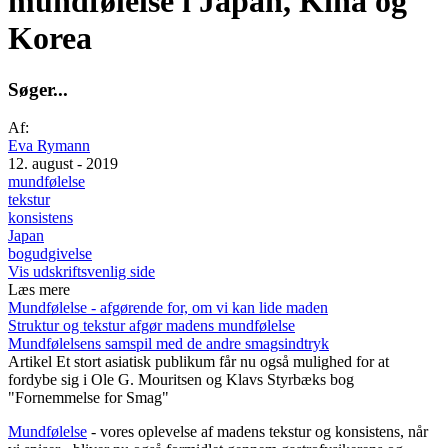
mundfølelse i Japan, Kina og
Korea
S
ø
g
e
r
.
.
.
Af:
Eva Rymann
12. august - 2019
mundfølelse
tekstur
konsistens
Japan
bogudgivelse
Vis udskriftsvenlig side
Læs mere
Mundfølelse - afgørende for, om vi kan lide maden
Struktur og tekstur afgør madens mundfølelse
Mundfølelsens samspil med de andre smagsindtryk
Artikel
Et stort asiatisk publikum får nu også mulighed for at
fordybe sig i Ole G. Mouritsen og Klavs Styrbæks bog
"Fornemmelse for Smag"
Mundfølelse
- vores oplevelse af madens tekstur og konsistens, når