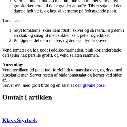
Varm en lille pande op med lidt olie ved middel varme, rist
græskarkernerne til de begynder at puffe. Tilsæt soja, lad den
dampe helt væk, og læg så kernerne på fedtsugende papir.
Tomatsalat:
Skyl tomaterne, skær dem først i skiver og så i tern, læg dem i
en skål, og smag til med sukker, salt, peber og eddike.
Pil løgene, del dem i halve, og dem så i tynde skiver.
Vend tomater og løg godt i eddike-marinaden, pluk korianderblade
deri (eller hak persille groft), og vend salaten sammen.
Anretning
:
Vend tortillaen ud på et fad, fordel lidt tomatsalat over, og drys med
græskarkerner. Server resten af både tomatsalat og kerner ved siden
af.
Server evt. med groft brød og en salat af
den grønne pose
.
Omtalt i artiklen
Klavs Styrbæk