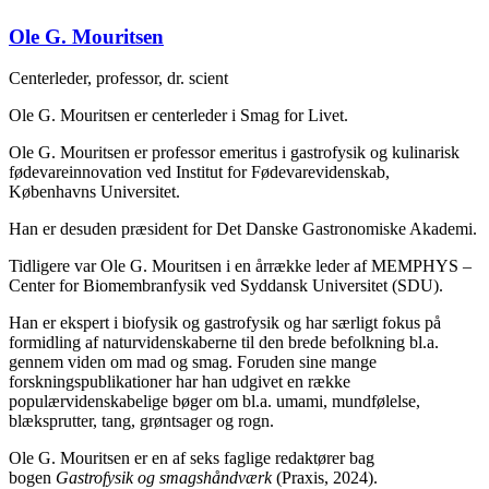
Ole G. Mouritsen
Centerleder, professor, dr. scient
Ole G. Mouritsen er centerleder i Smag for Livet.
Ole G. Mouritsen er professor emeritus i gastrofysik og kulinarisk
fødevareinnovation ved Institut for Fødevarevidenskab,
Københavns Universitet.
Han er desuden præsident for Det Danske Gastronomiske Akademi.
Tidligere var Ole G. Mouritsen i en årrække leder af MEMPHYS –
Center for Biomembranfysik ved Syddansk Universitet (SDU).
Han er ekspert i biofysik og gastrofysik og har særligt fokus på
formidling af naturvidenskaberne til den brede befolkning bl.a.
gennem viden om mad og smag. Foruden sine mange
forskningspublikationer har han udgivet en række
populærvidenskabelige bøger om bl.a. umami, mundfølelse,
blæksprutter, tang, grøntsager og rogn.
Ole G. Mouritsen er en af seks faglige redaktører bag
bogen
Gastrofysik og smagshåndværk
(Praxis, 2024).