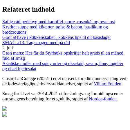
Relateret indhold
Saftig rød perlebyg med kartoffel, porre, rosenkål og revet ost
Krydret suppe med kikærter, pølse & bacon, basilikum og
brødcroutons
Godt at have i køkkenskabet - kokkens tips til dit basislager
SMAG #13: Tag smagen med på råd
2. juli
Grøn marts: Her får du Styrbæks opskrifter helt gratis til en måned
fuld af smag
Asiatiske nudler med spicy urter og oksekød, sesam, lime, ingefær
og ristet hjertesalat
GastroLabCollege (2022- ) er et netværk for klimaundervisning ved
de fødevarefaglige erhvervsuddannelser, støttet af
Villum Fonden
.
Smag for Livet var 2014-2021 et forsknings- og formidlingscenter
om smagens betydning for et godt liv, støttet af
Nordea-fonden
.