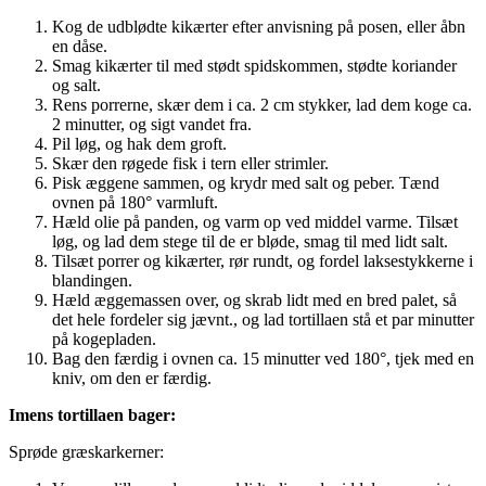
Kog de udblødte kikærter efter anvisning på posen, eller åbn
en dåse.
Smag kikærter til med stødt spidskommen, stødte koriander
og salt.
Rens porrerne, skær dem i ca. 2 cm stykker, lad dem koge ca.
2 minutter, og sigt vandet fra.
Pil løg, og hak dem groft.
Skær den røgede fisk i tern eller strimler.
Pisk æggene sammen, og krydr med salt og peber. Tænd
ovnen på 180° varmluft.
Hæld olie på panden, og varm op ved middel varme. Tilsæt
løg, og lad dem stege til de er bløde, smag til med lidt salt.
Tilsæt porrer og kikærter, rør rundt, og fordel laksestykkerne i
blandingen.
Hæld æggemassen over, og skrab lidt med en bred palet, så
det hele fordeler sig jævnt., og lad tortillaen stå et par minutter
på kogepladen.
Bag den færdig i ovnen ca. 15 minutter ved 180°, tjek med en
kniv, om den er færdig.
Imens tortillaen bager:
Sprøde græskarkerner: