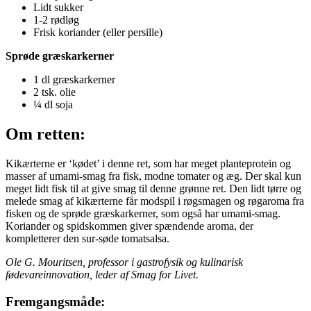
Lidt sukker
1-2 rødløg
F
risk koriander (eller persille)
Sprøde græskarkerner
1 dl græskarkerner
2 tsk. olie
¼ dl soja
Om retten:
Kikærterne er ‘kødet’ i denne ret, som har meget planteprotein og
masser af umami-smag fra fisk, modne tomater og æg. Der skal kun
meget lidt fisk til at give smag til denne grønne ret. Den lidt tørre og
melede smag af kikærterne får modspil i røgsmagen og røgaroma fra
fisken og de sprøde græskarkerner, som også har umami-smag.
Koriander og spidskommen giver spændende aroma, der
kompletterer den sur-søde tomatsalsa.
Ole G. Mouritsen, professor i gastrofysik og kulinarisk
fødevareinnovation, leder af Smag for Livet.
Fremgangsmåde: