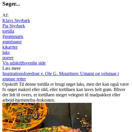
S
ø
g
e
r
.
.
.
Af:
Klavs Styrbæk
Pia Styrbæk
tortilla
#grønmarts
grøntsager
kikærter
laks
porrer
Vis udskriftsvenlig side
Læs mere
Inspirationsforedrag v. Ole G. Mouritsen: Umami og velsmag i
grønne retter
Opskrift
Til denne tortilla er brugt røget laks, men det kan også være
fx røget makrel eller sild, eller tortillaen kan laves helt grøn. Bliver
der lidt til overs, er tortillaen meget velegnet til madpakken eller
arbejd-hjemmefra-frokosten.