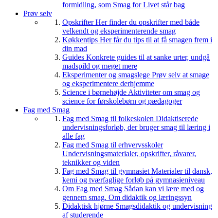
formidling, som Smag for Livet står bag
Prøv selv
Opskrifter
Her finder du opskrifter med både
velkendt og eksperimenterende smag
Køkkentips
Her får du tips til at få smagen frem i
din mad
Guides
Konkrete guides til at sanke urter, undgå
madspild og meget mere
Eksperimenter og smagslege
Prøv selv at smage
og eksperimentere derhjemme
Science i børnehøjde
Aktiviteter om smag og
science for førskolebørn og pædagoger
Fag med Smag
Fag med Smag til folkeskolen
Didaktiserede
undervisningsforløb, der bruger smag til læring i
alle fag
Fag med Smag til erhvervsskoler
Undervisningsmaterialer, opskrifter, råvarer,
teknikker og viden
Fag med Smag til gymnasiet
Materialer til dansk,
kemi og tværfaglige forløb på gymnasieniveau
Om Fag med Smag
Sådan kan vi lære med og
gennem smag. Om didaktik og læringssyn
Didaktisk hjørne
Smagsdidaktik og undervisning
af studerende