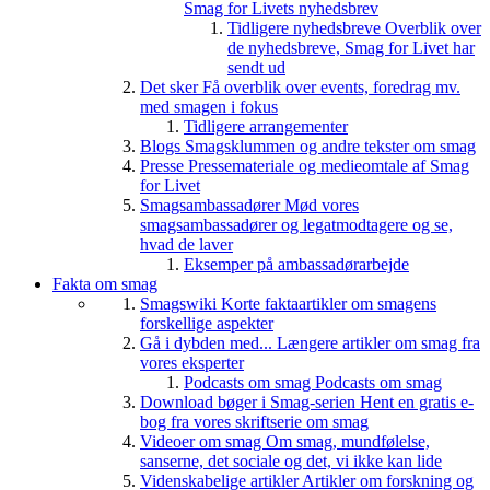
Smag for Livets nyhedsbrev
Tidligere nyhedsbreve
Overblik over
de nyhedsbreve, Smag for Livet har
sendt ud
Det sker
Få overblik over events, foredrag mv.
med smagen i fokus
Tidligere arrangementer
Blogs
Smagsklummen og andre tekster om smag
Presse
Pressemateriale og medieomtale af Smag
for Livet
Smagsambassadører
Mød vores
smagsambassadører og legatmodtagere og se,
hvad de laver
Eksemper på ambassadørarbejde
Fakta om smag
Smagswiki
Korte faktaartikler om smagens
forskellige aspekter
Gå i dybden med...
Længere artikler om smag fra
vores eksperter
Podcasts om smag
Podcasts om smag
Download bøger i Smag-serien
Hent en gratis e-
bog fra vores skriftserie om smag
Videoer om smag
Om smag, mundfølelse,
sanserne, det sociale og det, vi ikke kan lide
Videnskabelige artikler
Artikler om forskning og