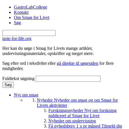
Gå til hovedindhold
GastroLabCollege
Kontakt
Om Smag for Livet
Søg
taste-for-life.org
Her kan du søge i Smag for Livets mange artikler,
undervisningsmaterialer, opskrifter og meget mere.
Søg efter ord i tekstfeltet eller
gå direkte til søgesiden
for flere
muligheder.
Fuldtekst søgning
Nyt om smag
Nyheder
Nyheder om smag og om Smag for
Livets aktiviteter
Forskningsnyheder
Nyt om forskning
publiceret af Smag for Livet
Nyheder om undervisning
Få nyhedsbrev 1 x pr måned
Tilmeld dig