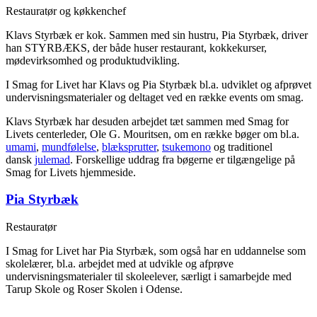
Restauratør og køkkenchef
Klavs Styrbæk er kok. Sammen med sin hustru, Pia Styrbæk, driver
han STYRBÆKS, der både huser restaurant, kokkekurser,
mødevirksomhed og produktudvikling.
I Smag for Livet har Klavs og Pia Styrbæk bl.a. udviklet og afprøvet
undervisningsmaterialer og deltaget ved en række events om smag.
Klavs Styrbæk har desuden arbejdet tæt sammen med Smag for
Livets centerleder, Ole G. Mouritsen, om en række bøger om bl.a.
umami
,
mundfølelse
,
blæksprutter
,
tsukemono
og traditionel
dansk
julemad
. Forskellige uddrag fra bøgerne er tilgængelige på
Smag for Livets hjemmeside.
Pia Styrbæk
Restauratør
I Smag for Livet har Pia Styrbæk, som også har en uddannelse som
skolelærer, bl.a. arbejdet med at udvikle og afprøve
undervisningsmaterialer til skoleelever, særligt i samarbejde med
Tarup Skole og Roser Skolen i Odense.