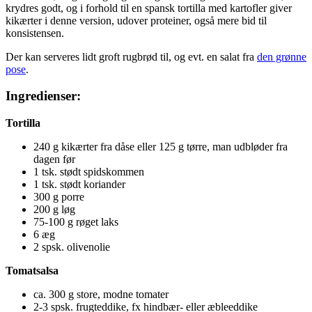
krydres godt, og i forhold til en spansk tortilla med kartofler giver
kikærter i denne version, udover proteiner, også mere bid til
konsistensen.
Der kan serveres lidt groft rugbrød til, og evt. en salat fra
den grønne
pose
.
Ingredienser:
Tortilla
240 g kikærter fra dåse eller 125 g tørre, man udbløder fra
dagen før
1 tsk. stødt spidskommen
1 tsk. stødt koriander
300 g porre
200 g løg
75-100 g røget laks
6 æg
2 spsk. olivenolie
Tomatsalsa
ca. 300 g store, modne tomater
2-3 spsk. frugteddike, fx hindbær- eller æbleeddike