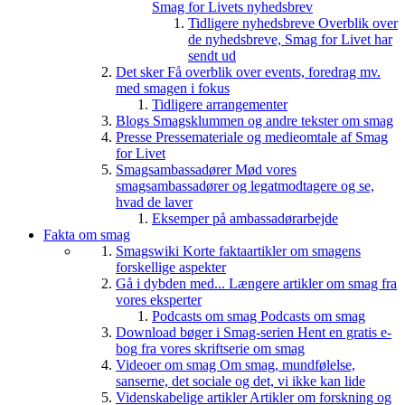
Smag for Livets nyhedsbrev
Tidligere nyhedsbreve
Overblik over
de nyhedsbreve, Smag for Livet har
sendt ud
Det sker
Få overblik over events, foredrag mv.
med smagen i fokus
Tidligere arrangementer
Blogs
Smagsklummen og andre tekster om smag
Presse
Pressemateriale og medieomtale af Smag
for Livet
Smagsambassadører
Mød vores
smagsambassadører og legatmodtagere og se,
hvad de laver
Eksemper på ambassadørarbejde
Fakta om smag
Smagswiki
Korte faktaartikler om smagens
forskellige aspekter
Gå i dybden med...
Længere artikler om smag fra
vores eksperter
Podcasts om smag
Podcasts om smag
Download bøger i Smag-serien
Hent en gratis e-
bog fra vores skriftserie om smag
Videoer om smag
Om smag, mundfølelse,
sanserne, det sociale og det, vi ikke kan lide
Videnskabelige artikler
Artikler om forskning og