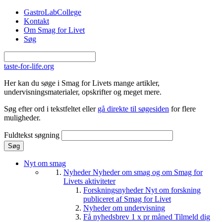
Gå til hovedindhold
GastroLabCollege
Kontakt
Om Smag for Livet
Søg
taste-for-life.org
Her kan du søge i Smag for Livets mange artikler,
undervisningsmaterialer, opskrifter og meget mere.
Søg efter ord i tekstfeltet eller
gå direkte til søgesiden
for flere
muligheder.
Fuldtekst søgning
Nyt om smag
Nyheder
Nyheder om smag og om Smag for
Livets aktiviteter
Forskningsnyheder
Nyt om forskning
publiceret af Smag for Livet
Nyheder om undervisning
Få nyhedsbrev 1 x pr måned
Tilmeld dig