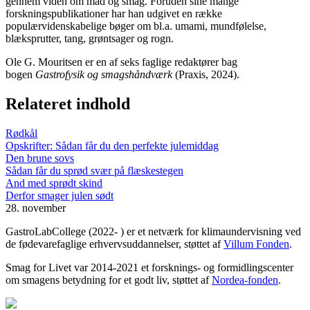
gennem viden om mad og smag. Foruden sine mange
forskningspublikationer har han udgivet en række
populærvidenskabelige bøger om bl.a. umami, mundfølelse,
blæksprutter, tang, grøntsager og rogn.
Ole G. Mouritsen er en af seks faglige redaktører bag
bogen
Gastrofysik og smagshåndværk
(Praxis, 2024).
Relateret indhold
Rødkål
Opskrifter: Sådan får du den perfekte julemiddag
Den brune sovs
Sådan får du sprød svær på flæskestegen
And med sprødt skind
Derfor smager julen sødt
28. november
GastroLabCollege (2022- ) er et netværk for klimaundervisning ved
de fødevarefaglige erhvervsuddannelser, støttet af
Villum Fonden
.
Smag for Livet var 2014-2021 et forsknings- og formidlingscenter
om smagens betydning for et godt liv, støttet af
Nordea-fonden
.