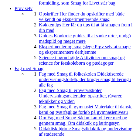
formidling, som Smag for Livet står bag
Prøv selv
Opskrifter
Her finder du opskrifter med både
velkendt og eksperimenterende smag
Køkkentips
Her får du tips til at få smagen frem i
din mad
Guides
Konkrete guides til at sanke urter, undgå
madspild og meget mere
Eksperimenter og smagslege
Prøv selv at smage
og eksperimentere derhjemme
Science i børnehøjde
Aktiviteter om smag og
science for førskolebørn og pædagoger
Fag med Smag
Fag med Smag til folkeskolen
Didaktiserede
undervisningsforløb, der bruger smag til læring i
alle fag
Fag med Smag til erhvervsskoler
Undervisningsmaterialer, opskrifter, råvarer,
teknikker og viden
Fag med Smag til gymnasiet
Materialer til dansk,
kemi og tværfaglige forløb på gymnasieniveau
Om Fag med Smag
Sådan kan vi lære med og
gennem smag. Om didaktik og læringssyn
Didaktisk hjørne
Smagsdidaktik og undervisning
af studerende