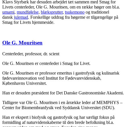
Klavs Styrbæk har desuden arbejdet tæt sammen med Smag for
Livets centerleder, Ole G. Mouritsen, om en række bøger om bl.a.
umami
,
mundfølelse
,
blæksprutter
,
tsukemono
og traditionel
dansk
julemad
. Forskellige uddrag fra bøgerne er tilgængelige på
Smag for Livets hjemmeside.
Ole G. Mouritsen
Centerleder, professor, dr. scient
Ole G. Mouritsen er centerleder i Smag for Livet.
Ole G. Mouritsen er professor emeritus i gastrofysik og kulinarisk
fødevareinnovation ved Institut for Fødevarevidenskab,
Københavns Universitet.
Han er desuden præsident for Det Danske Gastronomiske Akademi.
Tidligere var Ole G. Mouritsen i en årrække leder af MEMPHYS –
Center for Biomembranfysik ved Syddansk Universitet (SDU).
Han er ekspert i biofysik og gastrofysik og har særligt fokus på
formidling af naturvidenskaberne til den brede befolkning bl.a.