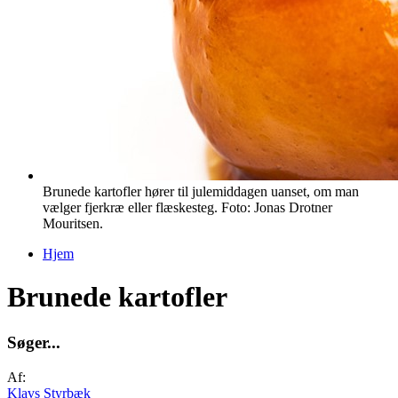
Brunede kartofler hører til julemiddagen uanset, om man
vælger fjerkræ eller flæskesteg. Foto: Jonas Drotner
Mouritsen.
Hjem
Du er her
Brunede kartofler
S
ø
g
e
r
.
.
.
Af:
Klavs Styrbæk