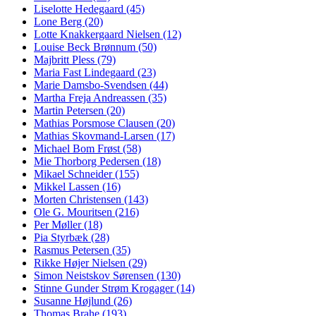
Liselotte Hedegaard (45)
Apply Liselotte Hedegaard filter
Lone Berg (20)
Apply Lone Berg filter
Lotte Knakkergaard Nielsen (12)
Apply Lotte Knakkergaard Niel
Louise Beck Brønnum (50)
Apply Louise Beck Brønnum filter
Majbritt Pless (79)
Apply Majbritt Pless filter
Maria Fast Lindegaard (23)
Apply Maria Fast Lindegaard filter
Marie Damsbo-Svendsen (44)
Apply Marie Damsbo-Svendsen fi
Martha Freja Andreassen (35)
Apply Martha Freja Andreassen fi
Martin Petersen (20)
Apply Martin Petersen filter
Mathias Porsmose Clausen (20)
Apply Mathias Porsmose Clause
Mathias Skovmand-Larsen (17)
Apply Mathias Skovmand-Larsen
Michael Bom Frøst (58)
Apply Michael Bom Frøst filter
Mie Thorborg Pedersen (18)
Apply Mie Thorborg Pedersen filt
Mikael Schneider (155)
Apply Mikael Schneider filter
Mikkel Lassen (16)
Apply Mikkel Lassen filter
Morten Christensen (143)
Apply Morten Christensen filter
Ole G. Mouritsen (216)
Apply Ole G. Mouritsen filter
Per Møller (18)
Apply Per Møller filter
Pia Styrbæk (28)
Apply Pia Styrbæk filter
Rasmus Petersen (35)
Apply Rasmus Petersen filter
Rikke Højer Nielsen (29)
Apply Rikke Højer Nielsen filter
Simon Neistskov Sørensen (130)
Apply Simon Neistskov Sørens
Stinne Gunder Strøm Krogager (14)
Apply Stinne Gunder Strøm
Susanne Højlund (26)
Apply Susanne Højlund filter
Thomas Brahe (193)
Apply Thomas Brahe filter