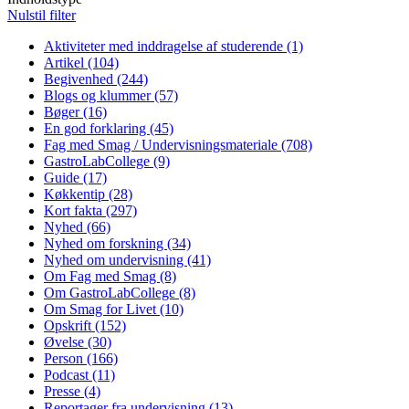
Nulstil filter
Aktiviteter med inddragelse af studerende (1)
Apply Aktiviteter 
Artikel (104)
Apply Artikel filter
Begivenhed (244)
Apply Begivenhed filter
Blogs og klummer (57)
Apply Blogs og klummer filter
Bøger (16)
Apply Bøger filter
En god forklaring (45)
Apply En god forklaring filter
Fag med Smag / Undervisningsmateriale (708)
Apply Fag med S
GastroLabCollege (9)
Apply GastroLabCollege filter
Guide (17)
Apply Guide filter
Køkkentip (28)
Apply Køkkentip filter
Kort fakta (297)
Apply Kort fakta filter
Nyhed (66)
Apply Nyhed filter
Nyhed om forskning (34)
Apply Nyhed om forskning filter
Nyhed om undervisning (41)
Apply Nyhed om undervisning filt
Om Fag med Smag (8)
Apply Om Fag med Smag filter
Om GastroLabCollege (8)
Apply Om GastroLabCollege filter
Om Smag for Livet (10)
Apply Om Smag for Livet filter
Opskrift (152)
Apply Opskrift filter
Øvelse (30)
Apply Øvelse filter
Person (166)
Apply Person filter
Podcast (11)
Apply Podcast filter
Presse (4)
Apply Presse filter
Reportager fra undervisning (13)
Apply Reportager fra undervisn