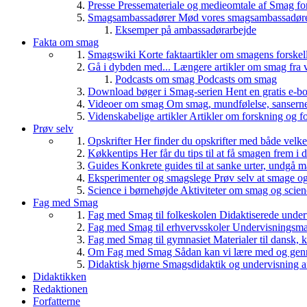
Presse
Pressemateriale og medieomtale af Smag fo
Smagsambassadører
Mød vores smagsambassadører
Eksemper på ambassadørarbejde
Fakta om smag
Smagswiki
Korte faktaartikler om smagens forskel
Gå i dybden med...
Længere artikler om smag fra v
Podcasts om smag
Podcasts om smag
Download bøger i Smag-serien
Hent en gratis e-bo
Videoer om smag
Om smag, mundfølelse, sanserne, 
Videnskabelige artikler
Artikler om forskning og f
Prøv selv
Opskrifter
Her finder du opskrifter med både vel
Køkkentips
Her får du tips til at få smagen frem i
Guides
Konkrete guides til at sanke urter, undgå 
Eksperimenter og smagslege
Prøv selv at smage o
Science i børnehøjde
Aktiviteter om smag og scie
Fag med Smag
Fag med Smag til folkeskolen
Didaktiserede underv
Fag med Smag til erhvervsskoler
Undervisningsmate
Fag med Smag til gymnasiet
Materialer til dansk,
Om Fag med Smag
Sådan kan vi lære med og gen
Didaktisk hjørne
Smagsdidaktik og undervisning a
Didaktikken
Redaktionen
Forfatterne