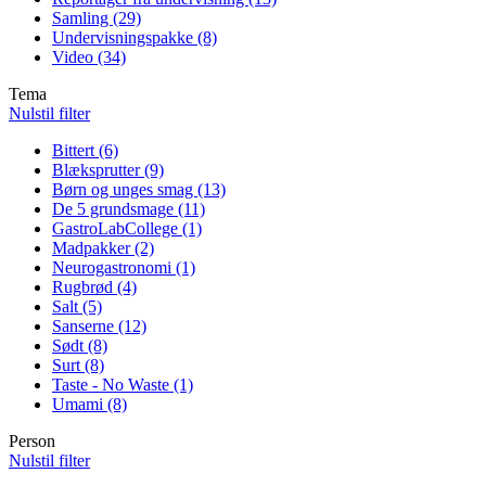
Samling (29)
Apply Samling filter
Undervisningspakke (8)
Apply Undervisningspakke filter
Video (34)
Apply Video filter
Tema
Nulstil filter
Bittert (6)
Apply Bittert filter
Blæksprutter (9)
Apply Blæksprutter filter
Børn og unges smag (13)
Apply Børn og unges smag filter
De 5 grundsmage (11)
Apply De 5 grundsmage filter
GastroLabCollege (1)
Apply GastroLabCollege filter
Madpakker (2)
Apply Madpakker filter
Neurogastronomi (1)
Apply Neurogastronomi filter
Rugbrød (4)
Apply Rugbrød filter
Salt (5)
Apply Salt filter
Sanserne (12)
Apply Sanserne filter
Sødt (8)
Apply Sødt filter
Surt (8)
Apply Surt filter
Taste - No Waste (1)
Apply Taste - No Waste filter
Umami (8)
Apply Umami filter
Person
Nulstil filter