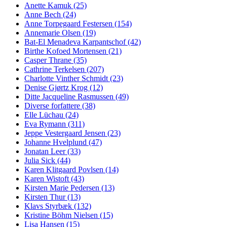
Anette Kamuk (25)
Apply Anette Kamuk filter
Anne Bech (24)
Apply Anne Bech filter
Anne Torpegaard Festersen (154)
Apply Anne Torpegaard Fester
Annemarie Olsen (19)
Apply Annemarie Olsen filter
Bat-El Menadeva Karpantschof (42)
Apply Bat-El Menadeva Kar
Birthe Kofoed Mortensen (21)
Apply Birthe Kofoed Mortensen f
Casper Thrane (35)
Apply Casper Thrane filter
Cathrine Terkelsen (207)
Apply Cathrine Terkelsen filter
Charlotte Vinther Schmidt (23)
Apply Charlotte Vinther Schmidt 
Denise Gjørtz Krog (12)
Apply Denise Gjørtz Krog filter
Ditte Jacqueline Rasmussen (49)
Apply Ditte Jacqueline Rasmus
Diverse forfattere (38)
Apply Diverse forfattere filter
Elle Lüchau (24)
Apply Elle Lüchau filter
Eva Rymann (311)
Apply Eva Rymann filter
Jeppe Vestergaard Jensen (23)
Apply Jeppe Vestergaard Jensen f
Johanne Hvelplund (47)
Apply Johanne Hvelplund filter
Jonatan Leer (33)
Apply Jonatan Leer filter
Julia Sick (44)
Apply Julia Sick filter
Karen Klitgaard Povlsen (14)
Apply Karen Klitgaard Povlsen fil
Karen Wistoft (43)
Apply Karen Wistoft filter
Kirsten Marie Pedersen (13)
Apply Kirsten Marie Pedersen filte
Kirsten Thur (13)
Apply Kirsten Thur filter
Klavs Styrbæk (132)
Apply Klavs Styrbæk filter
Kristine Böhm Nielsen (15)
Apply Kristine Böhm Nielsen filter
Lisa Hansen (15)
Apply Lisa Hansen filter