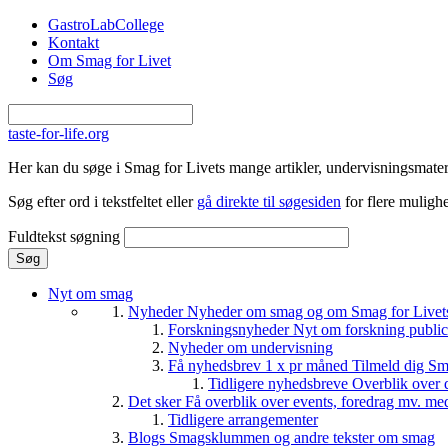
Gå til hovedindhold
GastroLabCollege
Kontakt
Om Smag for Livet
Søg
taste-for-life.org
Her kan du søge i Smag for Livets mange artikler, undervisningsmateri
Søg efter ord i tekstfeltet eller
gå direkte til søgesiden
for flere mulighe
Fuldtekst søgning
Nyt om smag
Nyheder
Nyheder om smag og om Smag for Livets 
Forskningsnyheder
Nyt om forskning public
Nyheder om undervisning
Få nyhedsbrev 1 x pr måned
Tilmeld dig Sm
Tidligere nyhedsbreve
Overblik over 
Det sker
Få overblik over events, foredrag mv. me
Tidligere arrangementer
Blogs
Smagsklummen og andre tekster om smag