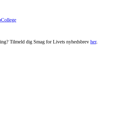
bCollege
ning? Tilmeld dig Smag for Livets nyhedsbrev
her
.