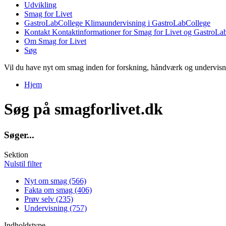
Udvikling
Smag for Livet
GastroLabCollege
Klimaundervisning i GastroLabCollege
Kontakt
Kontaktinformationer for Smag for Livet og GastroLa
Om Smag for Livet
Søg
Vil du have nyt om smag inden for forskning, håndværk og undervis
Hjem
Du er her
Søg på smagforlivet.dk
S
ø
g
e
r
.
.
.
Sektion
Nulstil filter
Nyt om smag (566)
Apply Nyt om smag filter
Fakta om smag (406)
Apply Fakta om smag filter
Prøv selv (235)
Apply Prøv selv filter
Undervisning (757)
Apply Undervisning filter
Indholdstype