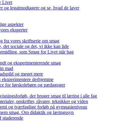
r Livet
 og legatmodtagere og se, hvad de laver
lige aspekter
ores eksperter
g fra vores skriftserie om smag
det sociale og det, vi ikke kan lide
ormidling, som Smag for Livet står bag
kendt og eksperimenterende smag
 din mad
madspild og meget mere
g eksperimentere derhjemme
nce for førskolebørn og pædagoger
isningsforløb, der bruger smag til læring i alle fag
rialer, opskrifter, råvarer, teknikker og viden
 kemi og tværfaglige forløb på gymnasieniveau
nem smag. Om didaktik og læringssyn
f studerende