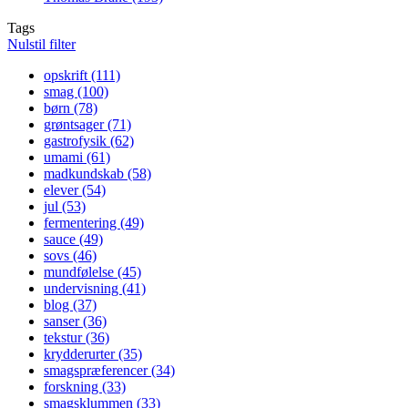
Tags
Nulstil filter
opskrift (111)
Apply opskrift filter
smag (100)
Apply smag filter
børn (78)
Apply børn filter
grøntsager (71)
Apply grøntsager filter
gastrofysik (62)
Apply gastrofysik filter
umami (61)
Apply umami filter
madkundskab (58)
Apply madkundskab filter
elever (54)
Apply elever filter
jul (53)
Apply jul filter
fermentering (49)
Apply fermentering filter
sauce (49)
Apply sauce filter
sovs (46)
Apply sovs filter
mundfølelse (45)
Apply mundfølelse filter
undervisning (41)
Apply undervisning filter
blog (37)
Apply blog filter
sanser (36)
Apply sanser filter
tekstur (36)
Apply tekstur filter
krydderurter (35)
Apply krydderurter filter
smagspræferencer (34)
Apply smagspræferencer filter
forskning (33)
Apply forskning filter
smagsklummen (33)
Apply smagsklummen filter