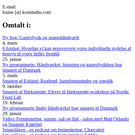
E-mail:
louise
[at]
koststudio.com
Omtalt i:
Ny bog: Gastrofysik og smagshåndværk
4. marts
6 forslag: Hvordan vi kan genoverveje vores individuelle nydelse af
hensyn til vores fælles fremtid
25. januar
Ny programserie: Håndværket, historien og gastrofysikken bag
smagen af Danmark
5. marts
Smagen af Estland: Rugbrød, barndomsminder og osteslik
9. oktober
Smagen af blæksprutte: Elever til blæksprutte-workshop på Nordic
Food Lab
19. februar
Ny programserie finder håndværket bag smagen af Danmark
29. januar
Video: Fermentering, garum, salt og fisk - salon med Matt Orlando
og Susanne Knøchel
Smagslågen - en podcast om fermentering: Charcuteri