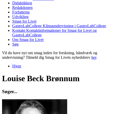
Didaktikken
Redaktionen
Forfatterne
Udvikling
Smag for Livet
GastroLabCollege
Klimaundervisning i GastroLabCollege
Kontakt
Kontaktinformationer for Smag for Livet og
GastroLabCollege
Om Smag for Livet
Søg
Vil du have nyt om smag inden for forskning, håndværk og
undervisning? Tilmeld dig Smag for Livets nyhedsbrev
her
.
Hjem
Du er her
Louise Beck Brønnum
S
ø
g
e
r
.
.
.