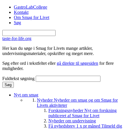
Gå til hovedindhold
GastroLabCollege
Kontakt
Om Smag for Livet
Søg
taste-for-life.org
Her kan du søge i Smag for Livets mange artikler,
undervisningsmaterialer, opskrifter og meget mere.
Søg efter ord i tekstfeltet eller
gå direkte til søgesiden
for flere
muligheder.
Fuldtekst søgning
Nyt om smag
Nyheder
Nyheder om smag og om Smag for
Livets aktiviteter
Forskningsnyheder
Nyt om forskning
publiceret af Smag for Livet
Nyheder om undervisning
Få nyhedsbrev 1 x pr måned
Tilmeld dig