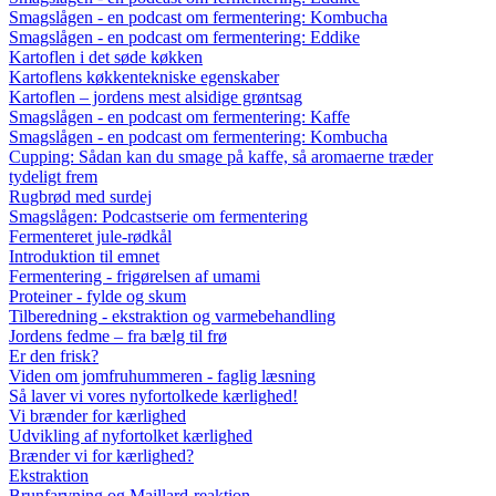
Smagslågen - en podcast om fermentering: Kombucha
Smagslågen - en podcast om fermentering: Eddike
Kartoflen i det søde køkken
Kartoflens køkkentekniske egenskaber
Kartoflen – jordens mest alsidige grøntsag
Smagslågen - en podcast om fermentering: Kaffe
Smagslågen - en podcast om fermentering: Kombucha
Cupping: Sådan kan du smage på kaffe, så aromaerne træder
tydeligt frem
Rugbrød med surdej
Smagslågen: Podcastserie om fermentering
Fermenteret jule-rødkål
Introduktion til emnet
Fermentering - frigørelsen af umami
Proteiner - fylde og skum
Tilberedning - ekstraktion og varmebehandling
Jordens fedme – fra bælg til frø
Er den frisk?
Viden om jomfruhummeren - faglig læsning
Så laver vi vores nyfortolkede kærlighed!
Vi brænder for kærlighed
Udvikling af nyfortolket kærlighed
Brænder vi for kærlighed?
Ekstraktion
Brunfarvning og Maillard-reaktion