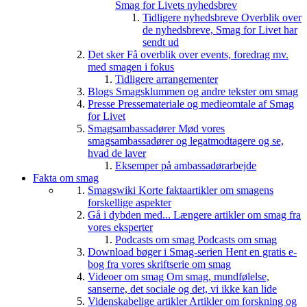
Smag for Livets nyhedsbrev
Tidligere nyhedsbreve
Overblik over
de nyhedsbreve, Smag for Livet har
sendt ud
Det sker
Få overblik over events, foredrag mv.
med smagen i fokus
Tidligere arrangementer
Blogs
Smagsklummen og andre tekster om smag
Presse
Pressemateriale og medieomtale af Smag
for Livet
Smagsambassadører
Mød vores
smagsambassadører og legatmodtagere og se,
hvad de laver
Eksemper på ambassadørarbejde
Fakta om smag
Smagswiki
Korte faktaartikler om smagens
forskellige aspekter
Gå i dybden med...
Længere artikler om smag fra
vores eksperter
Podcasts om smag
Podcasts om smag
Download bøger i Smag-serien
Hent en gratis e-
bog fra vores skriftserie om smag
Videoer om smag
Om smag, mundfølelse,
sanserne, det sociale og det, vi ikke kan lide
Videnskabelige artikler
Artikler om forskning og