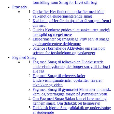
formidling, som Smag for Livet står bag
Prøv selv
Opskrifter
Her finder du opskrifter med både
velkendt og eksperimenterende smag
Køkkentips
Her får du tips til at få smagen frem i
din mad
Guides
Konkrete guides til at sanke urter, undgå
madspild og meget mere
Eksperimenter og smagslege
Prøv selv at smage
og eksperimentere derhjemme
Science i børnehøjde
Aktiviteter om smag og
science for førskolebørn og pædagoger
Fag med Smag
Fag med Smag til folkeskolen
Didaktiserede
undervisningsforløb, der bruger smag til læring i
alle fag
Fag med Smag til erhvervsskoler
Undervisningsmaterialer, opskrifter, råvarer,
teknikker og viden
Fag med Smag til gymnasiet
Materialer til dansk,
kemi og tværfaglige forløb på gymnasieniveau
Om Fag med Smag
Sådan kan vi lære med og
gennem smag. Om didaktik og læringssyn
Didaktisk hjørne
Smagsdidaktik og undervisning
af studerende