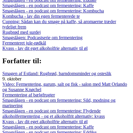
Smagslågen - en podcast om fermentering: Eddike
Smagslågen - en podcast om fermentering: Kaffe
Smagslågen - en podcast om fermentering: Kombucha
Kombucha - lav din egen fermenterede te
Cupping: Sådan kan du smage på kaffe, så aromaerne træder
tydeligt frem
Rugbrød med surdej
Smagslågen: Podcastserie om fermentering
Fermenteret jule-rødkål
Kvass - lav dit eget alkoholfrie alternativ til øl
Forfatter til:
Smagen af Estland: Rugbrød, barndomsminder og osteslik
9. oktober
Video: Fermentering, garum, salt og fisk - salon med Matt Orlando
og Susanne Knøchel
Fermentering af bælgfrugter
Smagslågen - en podcast om fermentering: Sild, modning og
marinering
Smagslågen - en podcast om fermentering: Flydende
alkoholfermentering - og et alkoholfrit alternativ: kvass
Kvass - lav dit eget alkoholfrie alternativ til øl
Smagslågen - en podcast om fermentering: Kaffe
Smagslågen - en podcast om fermentering: Eddike