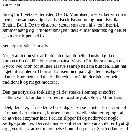
vores land.
Smag for Livets centerleder, Ole G. Mouritsen, medvirker sammen
med smagsambassadør Louise Beck Brønnum og madhistoriker
Bettina Buhl. De tre eksperter sætter smagen i hhv. en historisk
sammenhæng og udfolder smagen i dels et madhistorisk og dels et
gastrofysisk perspektiv.
Sennep og Sild, 7. marts:
Noget af det mest kraftfulde i det traditionelle danske køkken
kommer fra det lille bitte sennepsfrø. Morten Lindberg er taget til
Nyord ved Møn for at lære at lave sennep helt fra bunden. Han har
taget urtesamleren Thomas Laursen med på jagt efter spiselige
planter. Sammen skal de to tilberede et måltid, der både er helt
traditionelt og meget moderne.
Den gastrofysiske forklaring på det stærke i sennep er stoffet
isothiocyanat, forklarer professor i gastrofysik Ole G. Mouritsen:
"Det, der sker, når cellerne beskadiges i visse planter, for eksempel
når man river peberrod, knuser sennepsfrø eller skærer løg og kål,
er, at visse enzymer inde i cellen slipper fri og nedbryder nogle
særlige proteiner. Derved dannes stoffet isothiocyanat, der er flygtigt
og giver den skarpe fornemmelse i mund og næse. Stoffet dannes af