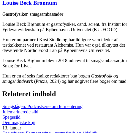
Louise Beck Brønnum
Gastrofysiker, smagsambassadør
Louise Beck Brønnum er gastrofysiker, cand. scient. fra Institut for
Fødevarevidenskab på Københavns Universitet (KU-FOOD).
Hun er nu partner i Kost Studio og har tidligere været leder af
testkøkkenet ved restaurant Alchemist. Hun var også tilknyttet det
daværende Nordic Food Lab på Københavns Universitet.
Louise Beck Brønnum blev i 2018 udnævnt til smagsambassadør i
Smag for Livet.
Hun er en af seks faglige redaktører bag bogen
Gastrofysik og
smagshåndværk
(Praxis, 2024) og har udgivet flere bøger om mad.
Relateret indhold
Smagslågen: Podcastserie om fermentering
Julemarinerede sild
Spegesild
Den magiske koji
13. januar