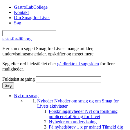
Gå til hovedindhold
GastroLabCollege
Kontakt
Om Smag for Livet
Søg
taste-for-life.org
Her kan du søge i Smag for Livets mange artikler,
undervisningsmaterialer, opskrifter og meget mere.
Søg efter ord i tekstfeltet eller
gå direkte til søgesiden
for flere
muligheder.
Fuldtekst søgning
Nyt om smag
Nyheder
Nyheder om smag og om Smag for
Livets aktiviteter
Forskningsnyheder
Nyt om forskning
publiceret af Smag for Livet
Nyheder om undervisning
Få nyhedsbrev 1 x pr måned
Tilmeld dig