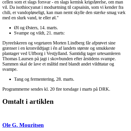
cellen som et slags forsvar - en slags kemisk krigsførelse, om man
vil. Da isothiocyanat i modsætning til capsaisin, som vi kender fra
chili, er vandopløseligt, kan man nemt skylle den stærke smag væk
med en slurk vand, te eller øl."
Øl og Østers, 14. marts.
Svampe og vildt, 21. marts:
Dyreelskeren og vegetaren Morten Lindberg får afprøvet sine
grænser i en kronvildtjagt i én af landets største og smukkeste
plantager ved Ulfborg i Vestjylland. Samtidig tager urtesamleren
Thomas Laursen på jagt i skovbunden efter årstidens svampe.
Sammen skal de lave et måltid med blandt andet vildttatar og
svampe.
Tang og fermentering, 28. marts.
Programmerne sendes kl. 20 fire torsdage i marts på DRK.
Omtalt i artiklen
Ole G. Mouritsen