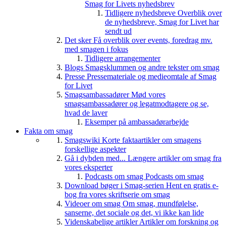
Smag for Livets nyhedsbrev
Tidligere nyhedsbreve
Overblik over
de nyhedsbreve, Smag for Livet har
sendt ud
Det sker
Få overblik over events, foredrag mv.
med smagen i fokus
Tidligere arrangementer
Blogs
Smagsklummen og andre tekster om smag
Presse
Pressemateriale og medieomtale af Smag
for Livet
Smagsambassadører
Mød vores
smagsambassadører og legatmodtagere og se,
hvad de laver
Eksemper på ambassadørarbejde
Fakta om smag
Smagswiki
Korte faktaartikler om smagens
forskellige aspekter
Gå i dybden med...
Længere artikler om smag fra
vores eksperter
Podcasts om smag
Podcasts om smag
Download bøger i Smag-serien
Hent en gratis e-
bog fra vores skriftserie om smag
Videoer om smag
Om smag, mundfølelse,
sanserne, det sociale og det, vi ikke kan lide
Videnskabelige artikler
Artikler om forskning og