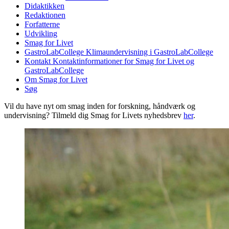
Didaktikken
Redaktionen
Forfatterne
Udvikling
Smag for Livet
GastroLabCollege
Klimaundervisning i GastroLabCollege
Kontakt
Kontaktinformationer for Smag for Livet og
GastroLabCollege
Om Smag for Livet
Søg
Vil du have nyt om smag inden for forskning, håndværk og
undervisning? Tilmeld dig Smag for Livets nyhedsbrev
her
.