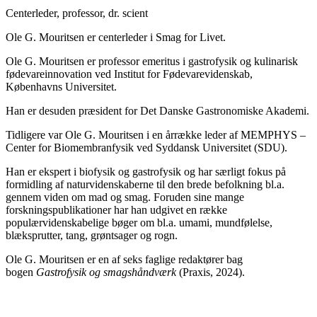
Centerleder, professor, dr. scient
Ole G. Mouritsen er centerleder i Smag for Livet.
Ole G. Mouritsen er professor emeritus i gastrofysik og kulinarisk
fødevareinnovation ved Institut for Fødevarevidenskab,
Københavns Universitet.
Han er desuden præsident for Det Danske Gastronomiske Akademi.
Tidligere var Ole G. Mouritsen i en årrække leder af MEMPHYS –
Center for Biomembranfysik ved Syddansk Universitet (SDU).
Han er ekspert i biofysik og gastrofysik og har særligt fokus på
formidling af naturvidenskaberne til den brede befolkning bl.a.
gennem viden om mad og smag. Foruden sine mange
forskningspublikationer har han udgivet en række
populærvidenskabelige bøger om bl.a. umami, mundfølelse,
blæksprutter, tang, grøntsager og rogn.
Ole G. Mouritsen er en af seks faglige redaktører bag
bogen
Gastrofysik og smagshåndværk
(Praxis, 2024).