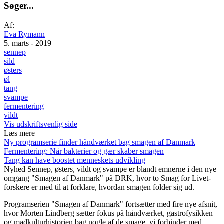
S
ø
g
e
r
.
.
.
Af:
Eva Rymann
5. marts - 2019
sennep
sild
østers
øl
tang
svampe
fermentering
vildt
Vis udskriftsvenlig side
Læs mere
Ny programserie finder håndværket bag smagen af Danmark
Fermentering: Når bakterier og gær skaber smagen
Tang kan have boostet menneskets udvikling
Nyhed
Sennep, østers, vildt og svampe er blandt emnerne i den nye
omgang "Smagen af Danmark" på DRK, hvor to Smag for Livet-
forskere er med til at forklare, hvordan smagen folder sig ud.
Programserien "Smagen af Danmark" fortsætter med fire nye afsnit,
hvor Morten Lindberg sætter fokus på håndværket, gastrofysikken
og madkulturhistorien bag nogle af de smage, vi forbinder med