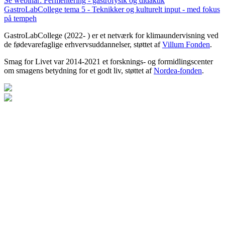
Se webinar: Fermentering - gastrofysik og didaktik
GastroLabCollege tema 5 - Teknikker og kulturelt input - med fokus
på tempeh
GastroLabCollege (2022- ) er et netværk for klimaundervisning ved
de fødevarefaglige erhvervsuddannelser, støttet af
Villum Fonden
.
Smag for Livet var 2014-2021 et forsknings- og formidlingscenter
om smagens betydning for et godt liv, støttet af
Nordea-fonden
.