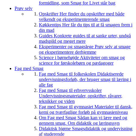
formidling, som Smag for Livet står bag
Prøv selv
Opskrifter
Her finder du opskrifter med både
velkendt og eksperimenterende smag
Køkkentips
Her får du tips til at få smagen frem i
din mad
Guides
Konkrete guides til at sanke urter, undgå
madspild og meget mere
Eksperimenter og smagslege
Prøv selv at smage
og eksperimentere derhjemme
Science i børnehøjde
Aktiviteter om smag og
science for førskolebørn og pædagoger
Fag med Smag
Fag med Smag til folkeskolen
Didaktiserede
undervisningsforløb, der bruger smag til læring i
alle fag
Fag med Smag til erhvervsskoler
Undervisningsmaterialer, opskrifter, råvarer,
teknikker og viden
Fag med Smag til gymnasiet
Materialer til dansk,
kemi og tværfaglige forløb på gymnasieniveau
Om Fag med Smag
Sådan kan vi lære med og
gennem smag. Om didaktik og læringssyn
Didaktisk hjørne
Smagsdidaktik og undervisning
af studerende