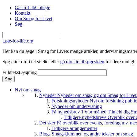
Gå til hovedindhold
GastroLabCollege
Kontakt
Om Smag for Livet
Søg
taste-for-life.org
Her kan du søge i Smag for Livets mange artikler, undervisningsmateri
Søg efter ord i tekstfeltet eller
gå direkte til søgesiden
for flere mulighe
Fuldtekst søgning
Nyt om smag
Nyheder
Nyheder om smag og om Smag for Livets 
Forskningsnyheder
Nyt om forskning public
Nyheder om undervisning
Få nyhedsbrev 1 x pr måned
Tilmeld dig Sm
Tidligere nyhedsbreve
Overblik over 
Det sker
Få overblik over events, foredrag mv. me
Tidligere arrangementer
Blogs
Smagsklummen og andre tekster om smag