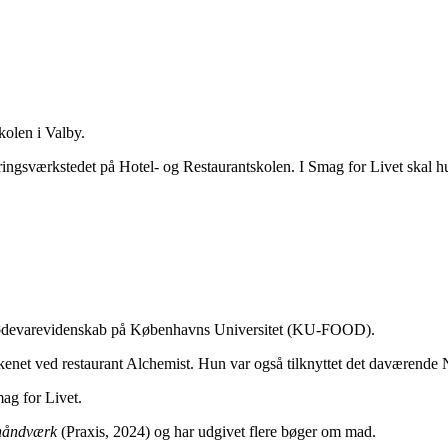
olen i Valby.
eringsværkstedet på Hotel- og Restaurantskolen. I Smag for Livet skal 
or Fødevarevidenskab på Københavns Universitet (KU-FOOD).
køkkenet ved restaurant Alchemist. Hun var også tilknyttet det daværen
ag for Livet.
shåndværk
(Praxis, 2024) og har udgivet flere bøger om mad.