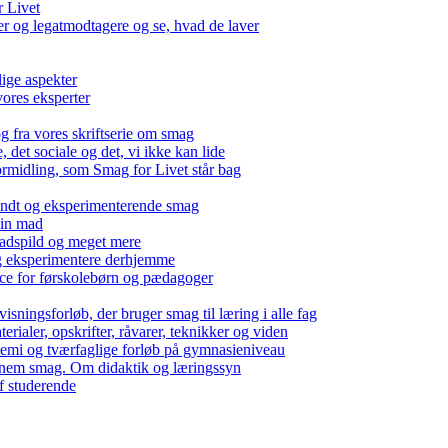
r Livet
 og legatmodtagere og se, hvad de laver
lige aspekter
ores eksperter
g fra vores skriftserie om smag
det sociale og det, vi ikke kan lide
ormidling, som Smag for Livet står bag
kendt og eksperimenterende smag
 din mad
madspild og meget mere
g eksperimentere derhjemme
nce for førskolebørn og pædagoger
isningsforløb, der bruger smag til læring i alle fag
rialer, opskrifter, råvarer, teknikker og viden
 kemi og tværfaglige forløb på gymnasieniveau
nem smag. Om didaktik og læringssyn
f studerende