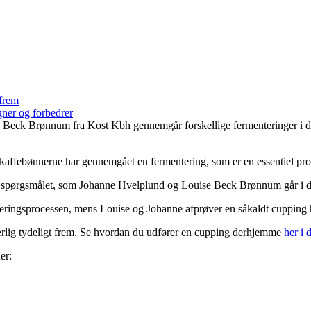
 frem
gner og forbedrer
 Beck Brønnum fra Kost Kbh gennemgår forskellige fermenteringer i den
affebønnerne har gennemgået en fermentering, som er en essentiel proc
 er spørgsmålet, som Johanne Hvelplund og Louise Beck Brønnum går i
ringsprocessen, mens Louise og Johanne afprøver en såkaldt cupping h
ærlig tydeligt frem. Se hvordan du udfører en cupping derhjemme
her i 
er: