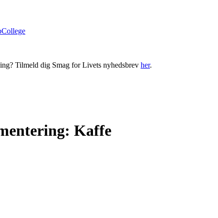
bCollege
ning? Tilmeld dig Smag for Livets nyhedsbrev
her
.
mentering: Kaffe