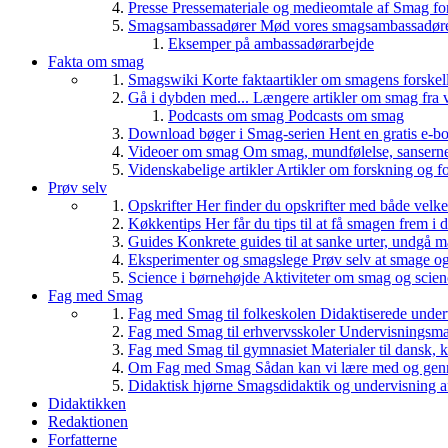
Presse
Pressemateriale og medieomtale af Smag fo
Smagsambassadører
Mød vores smagsambassadører
Eksemper på ambassadørarbejde
Fakta om smag
Smagswiki
Korte faktaartikler om smagens forskel
Gå i dybden med...
Længere artikler om smag fra v
Podcasts om smag
Podcasts om smag
Download bøger i Smag-serien
Hent en gratis e-bo
Videoer om smag
Om smag, mundfølelse, sanserne, 
Videnskabelige artikler
Artikler om forskning og f
Prøv selv
Opskrifter
Her finder du opskrifter med både vel
Køkkentips
Her får du tips til at få smagen frem i
Guides
Konkrete guides til at sanke urter, undgå 
Eksperimenter og smagslege
Prøv selv at smage o
Science i børnehøjde
Aktiviteter om smag og scie
Fag med Smag
Fag med Smag til folkeskolen
Didaktiserede underv
Fag med Smag til erhvervsskoler
Undervisningsmate
Fag med Smag til gymnasiet
Materialer til dansk,
Om Fag med Smag
Sådan kan vi lære med og gen
Didaktisk hjørne
Smagsdidaktik og undervisning a
Didaktikken
Redaktionen
Forfatterne