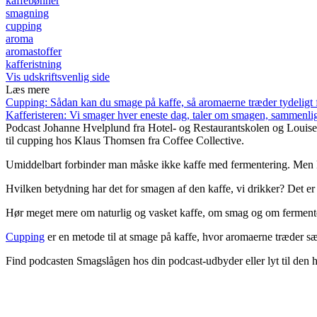
kaffebønner
smagning
cupping
aroma
aromastoffer
kafferistning
Vis udskriftsvenlig side
Læs mere
Cupping: Sådan kan du smage på kaffe, så aromaerne træder tydeligt
Kafferisteren: Vi smager hver eneste dag, taler om smagen, sammenli
Podcast
Johanne Hvelplund fra Hotel- og Restaurantskolen og Louise
til cupping hos Klaus Thomsen fra Coffee Collective.
Umiddelbart forbinder man måske ikke kaffe med fermentering. Men k
Hvilken betydning har det for smagen af den kaffe, vi drikker? Det
Hør meget mere om naturlig og vasket kaffe, om smag og om fermente
Cupping
er en metode til at smage på kaffe, hvor aromaerne træder s
Find podcasten Smagslågen hos din podcast-udbyder eller lyt til den h