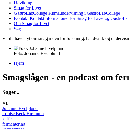
Udvikling
Smag for Livet
GastroLabCollege
Klimaundervisning i GastroLabCollege
Kontakt
Kontaktinformationer for Smag for Livet og GastroLa
Om Smag for Livet
Søg
Vil du have nyt om smag inden for forskning, håndværk og undervis
Foto: Johanne Hvelplund
Hjem
Du er her
Smagslågen - en podcast om fer
S
ø
g
e
r
.
.
.
Af:
Johanne Hvelplund
Louise Beck Brønnum
kaffe
fermentering