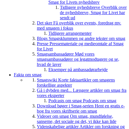
Smag for Livets nyhedsbrev
Tidligere nyhedsbreve
Overblik over
de nyhedsbreve, Smag for Livet har
sendt ud
Det sker
Få overblik over events, foredrag mv.
med smagen i fokus
Tidligere arrangementer
Blogs
Smagsklummen og andre tekster om smag
Presse
Pressemateriale og medieomtale af Smag
for Livet
Smagsambassadører
Mød vores
smagsambassadører og legatmodtagere og se,
hvad de laver
Eksemper på ambassadørarbejde
Fakta om smag
Smagswiki
Korte faktaartikler om smagens
forskellige aspekter
Gå i dybden med...
Længere artikler om smag fra
vores eksperter
Podcasts om smag
Podcasts om smag
Download bøger i Smag-serien
Hent en gratis e-
bog fra vores skriftserie om smag
Videoer om smag
Om smag, mundfølelse,
sanserne, det sociale og det, vi ikke kan lide
Videnskabelige artikler
Artikler om forskning og