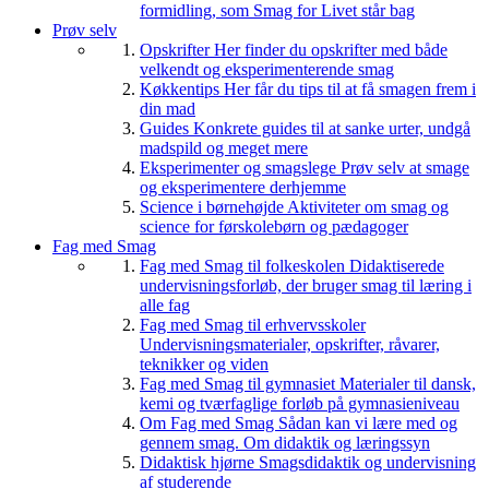
formidling, som Smag for Livet står bag
Prøv selv
Opskrifter
Her finder du opskrifter med både
velkendt og eksperimenterende smag
Køkkentips
Her får du tips til at få smagen frem i
din mad
Guides
Konkrete guides til at sanke urter, undgå
madspild og meget mere
Eksperimenter og smagslege
Prøv selv at smage
og eksperimentere derhjemme
Science i børnehøjde
Aktiviteter om smag og
science for førskolebørn og pædagoger
Fag med Smag
Fag med Smag til folkeskolen
Didaktiserede
undervisningsforløb, der bruger smag til læring i
alle fag
Fag med Smag til erhvervsskoler
Undervisningsmaterialer, opskrifter, råvarer,
teknikker og viden
Fag med Smag til gymnasiet
Materialer til dansk,
kemi og tværfaglige forløb på gymnasieniveau
Om Fag med Smag
Sådan kan vi lære med og
gennem smag. Om didaktik og læringssyn
Didaktisk hjørne
Smagsdidaktik og undervisning
af studerende