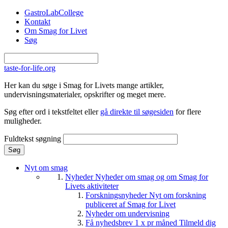
Gå til hovedindhold
GastroLabCollege
Kontakt
Om Smag for Livet
Søg
taste-for-life.org
Her kan du søge i Smag for Livets mange artikler,
undervisningsmaterialer, opskrifter og meget mere.
Søg efter ord i tekstfeltet eller
gå direkte til søgesiden
for flere
muligheder.
Fuldtekst søgning
Nyt om smag
Nyheder
Nyheder om smag og om Smag for
Livets aktiviteter
Forskningsnyheder
Nyt om forskning
publiceret af Smag for Livet
Nyheder om undervisning
Få nyhedsbrev 1 x pr måned
Tilmeld dig