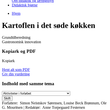
Om didaktik og læringssyn
Didaktisk hjørne
Hjem
Du er her
Kartoflen i det søde køkken
Grundtilberedning
Gastronomisk innovation
Kopiark og PDF
Kopiark
Hent alt som PDF
Giv din vurdering
Indhold med samme tema
Forfattere:
Simon Neistskov Sørensen
,
Louise Beck Brønnum
,
Ole
G. Mouritsen
|
Redaktør:
Anne Torpegaard Festersen