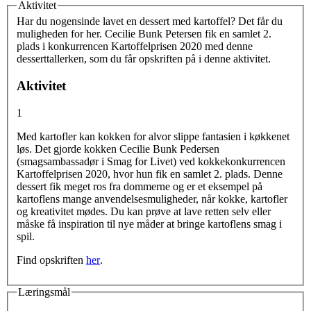
Aktivitet
Vertikale faneblade
Har du nogensinde lavet en dessert med kartoffel? Det får du
muligheden for her. Cecilie Bunk Petersen fik en samlet 2.
plads i konkurrencen Kartoffelprisen 2020 med denne
desserttallerken, som du får opskriften på i denne aktivitet.
Aktivitet
1
Med kartofler kan kokken for alvor slippe fantasien i køkkenet
løs. Det gjorde kokken Cecilie Bunk Pedersen
(smagsambassadør i Smag for Livet) ved kokkekonkurrencen
Kartoffelprisen 2020, hvor hun fik en samlet 2. plads. Denne
dessert fik meget ros fra dommerne og er et eksempel på
kartoflens mange anvendelsesmuligheder, når kokke, kartofler
og kreativitet mødes. Du kan prøve at lave retten selv eller
måske få inspiration til nye måder at bringe kartoflens smag i
spil.
Find opskriften
her
.
Læringsmål