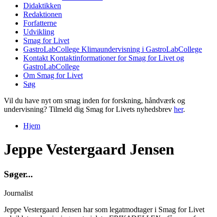
Didaktikken
Redaktionen
Forfatterne
Udvikling
Smag for Livet
GastroLabCollege
Klimaundervisning i GastroLabCollege
Kontakt
Kontaktinformationer for Smag for Livet og
GastroLabCollege
Om Smag for Livet
Søg
Vil du have nyt om smag inden for forskning, håndværk og
undervisning? Tilmeld dig Smag for Livets nyhedsbrev
her
.
Hjem
Du er her
Jeppe Vestergaard Jensen
S
ø
g
e
r
.
.
.
Journalist
Jeppe Vestergaard Jensen har som legatmodtager i Smag for Livet