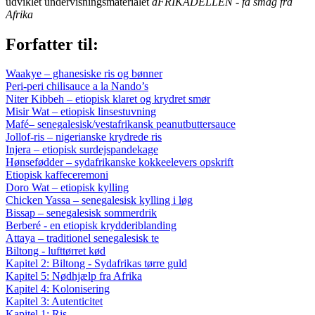
udviklet undervisningsmaterialet
aFRIKADELLEN - få smag fra
Afrika
Forfatter til:
Waakye – ghanesiske ris og bønner
Peri-peri chilisauce a la Nando’s
Niter Kibbeh – etiopisk klaret og krydret smør
Misir Wat – etiopisk linsestuvning
Mafé– senegalesisk/vestafrikansk peanutbuttersauce
Jollof-ris – nigerianske krydrede ris
Injera – etiopisk surdejspandekage
Hønsefødder – sydafrikanske kokkeelevers opskrift
Etiopisk kaffeceremoni
Doro Wat – etiopisk kylling
Chicken Yassa – senegalesisk kylling i løg
Bissap – senegalesisk sommerdrik
Berberé - en etiopisk krydderiblanding
Attaya – traditionel senegalesisk te
Biltong - lufttørret kød
Kapitel 2: Biltong - Sydafrikas tørre guld
Kapitel 5: Nødhjælp fra Afrika
Kapitel 4: Kolonisering
Kapitel 3: Autenticitet
Kapitel 1: Ris