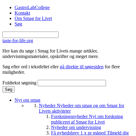
Gå til hovedindhold
GastroLabCollege
Kontakt
Om Smag for Livet
Søg
taste-for-life.org
Her kan du søge i Smag for Livets mange artikler,
undervisningsmaterialer, opskrifter og meget mere.
Søg efter ord i tekstfeltet eller
gå direkte til søgesiden
for flere
muligheder.
Fuldtekst søgning
Nyt om smag
Nyheder
Nyheder om smag og om Smag for
Livets aktiviteter
Forskningsnyheder
Nyt om forskning
publiceret af Smag for Livet
Nyheder om undervisning
Få nyhedsbrev 1 x pr måned
Tilmeld dig