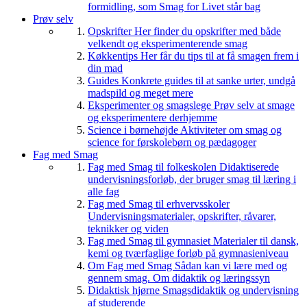
formidling, som Smag for Livet står bag
Prøv selv
Opskrifter
Her finder du opskrifter med både
velkendt og eksperimenterende smag
Køkkentips
Her får du tips til at få smagen frem i
din mad
Guides
Konkrete guides til at sanke urter, undgå
madspild og meget mere
Eksperimenter og smagslege
Prøv selv at smage
og eksperimentere derhjemme
Science i børnehøjde
Aktiviteter om smag og
science for førskolebørn og pædagoger
Fag med Smag
Fag med Smag til folkeskolen
Didaktiserede
undervisningsforløb, der bruger smag til læring i
alle fag
Fag med Smag til erhvervsskoler
Undervisningsmaterialer, opskrifter, råvarer,
teknikker og viden
Fag med Smag til gymnasiet
Materialer til dansk,
kemi og tværfaglige forløb på gymnasieniveau
Om Fag med Smag
Sådan kan vi lære med og
gennem smag. Om didaktik og læringssyn
Didaktisk hjørne
Smagsdidaktik og undervisning
af studerende