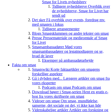
Smag for Livets nyhedsbrev
Tidligere nyhedsbreve
Overblik over
de nyhedsbreve, Smag for Livet har
sendt ud
Det sker
Få overblik over events, foredrag mv.
med smagen i fokus
Tidligere arrangementer
Blogs
Smagsklummen og andre tekster om smag
Presse
Pressemateriale og medieomtale af Smag
for Livet
Smagsambassadører
Mød vores
smagsambassadører og legatmodtagere og se,
hvad de laver
Eksemper på ambassadørarbejde
Fakta om smag
Smagswiki
Korte faktaartikler om smagens
forskellige aspekter
Gå i dybden med...
Længere artikler om smag fra
vores eksperter
Podcasts om smag
Podcasts om smag
Download bøger i Smag-serien
Hent en gratis e-
bog fra vores skriftserie om smag
Videoer om smag
Om smag, mundfølelse,
sanserne, det sociale og det, vi ikke kan lide
Videnskabelige artikler
Artikler om forskning og