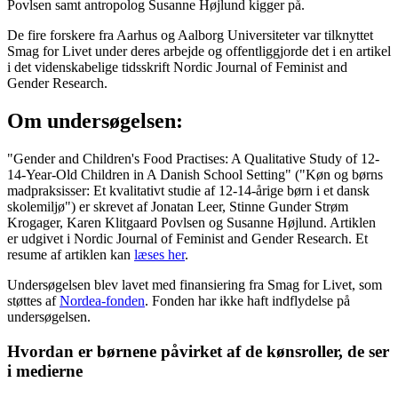
Povlsen samt antropolog Susanne Højlund kigger på.
De fire forskere fra Aarhus og Aalborg Universiteter var tilknyttet
Smag for Livet under deres arbejde og offentliggjorde det i en artikel
i det videnskabelige tidsskrift Nordic Journal of Feminist and
Gender Research.
Om undersøgelsen:
"Gender and Children's Food Practises: A Qualitative Study of 12-
14-Year-Old Children in A Danish School Setting" ("Køn og børns
madpraksisser: Et kvalitativt studie af 12-14-årige børn i et dansk
skolemiljø") er skrevet af Jonatan Leer, Stinne Gunder Strøm
Krogager, Karen Klitgaard Povlsen og Susanne Højlund. Artiklen
er udgivet i Nordic Journal of Feminist and Gender Research. Et
resume af artiklen kan
læses her
.
Undersøgelsen blev lavet med finansiering fra Smag for Livet, som
støttes af
Nordea-fonden
. Fonden har ikke haft indflydelse på
undersøgelsen.
Hvordan er børnene påvirket af de kønsroller, de ser
i medierne