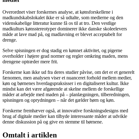
Overordnet viser forskernes analyse, at kønsforskellene i
madkundskabslokalet ikke er så udtalte, som medierne og den
videnskabelige litteratur kunne få os til at tro. Den vestlige
madkulturs kønsstereotyper dominerer ikke danske skoleelevers
måde at lave mad på, og madlavning er blevet acceptabelt for
drenge.
Selve spisningen er dog stadig en kønnet aktivitet, og pigerne
overholder i højere grad normer og regler omkring maden, mens
drengene optræder mere frit.
Forskerne kan ikke ud fra deres studier påvise, om det er et generelt
fænomen, men analysen viser et nuanceret forhold mellem medier,
køn og børnenes hverdagspraksisser i en digitaliseret kultur. Ikke
mindst kan det være afgørende at skelne mellem de forskellige
måder at arbejde med maden på – planlægningen, tilberedningen,
spisningen og oprydningen – når det gælder børn og køn.
Forskerne fremhæver også, at innovative forskningsdesigns med
brug af digitale medier kan tilbyde interessante måder at udvikle
denne diskussion på og give en stemme til børnene.
Omtalt i artiklen