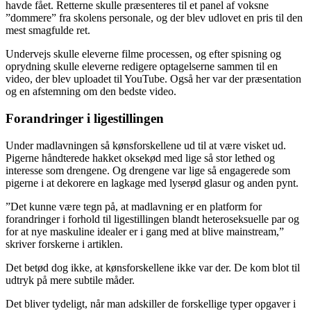
havde fået. Retterne skulle præsenteres til et panel af voksne
”dommere” fra skolens personale, og der blev udlovet en pris til den
mest smagfulde ret.
Undervejs skulle eleverne filme processen, og efter spisning og
oprydning skulle eleverne redigere optagelserne sammen til en
video, der blev uploadet til YouTube. Også her var der præsentation
og en afstemning om den bedste video.
Forandringer i ligestillingen
Under madlavningen så kønsforskellene ud til at være visket ud.
Pigerne håndterede hakket oksekød med lige så stor lethed og
interesse som drengene. Og drengene var lige så engagerede som
pigerne i at dekorere en lagkage med lyserød glasur og anden pynt.
”Det kunne være tegn på, at madlavning er en platform for
forandringer i forhold til ligestillingen blandt heteroseksuelle par og
for at nye maskuline idealer er i gang med at blive mainstream,”
skriver forskerne i artiklen.
Det betød dog ikke, at kønsforskellene ikke var der. De kom blot til
udtryk på mere subtile måder.
Det bliver tydeligt, når man adskiller de forskellige typer opgaver i