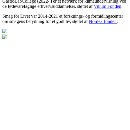
GastroLabCollege (2022- ) er et netværk for klimaundervisning ved
de fødevarefaglige erhvervsuddannelser, støttet af
Villum Fonden
.
Smag for Livet var 2014-2021 et forsknings- og formidlingscenter
om smagens betydning for et godt liv, støttet af
Nordea-fonden
.