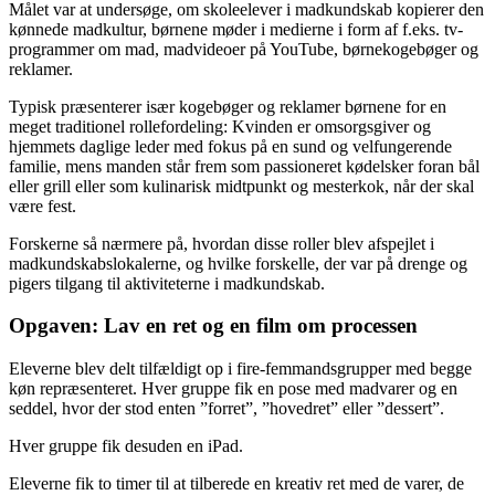
Målet var at undersøge, om skoleelever i madkundskab kopierer den
kønnede madkultur, børnene møder i medierne i form af f.eks. tv-
programmer om mad, madvideoer på YouTube, børnekogebøger og
reklamer.
Typisk præsenterer især kogebøger og reklamer børnene for en
meget traditionel rollefordeling: Kvinden er omsorgsgiver og
hjemmets daglige leder med fokus på en sund og velfungerende
familie, mens manden står frem som passioneret kødelsker foran bål
eller grill eller som kulinarisk midtpunkt og mesterkok, når der skal
være fest.
Forskerne så nærmere på, hvordan disse roller blev afspejlet i
madkundskabslokalerne, og hvilke forskelle, der var på drenge og
pigers tilgang til aktiviteterne i madkundskab.
Opgaven: Lav en ret og en film om processen
Eleverne blev delt tilfældigt op i fire-femmandsgrupper med begge
køn repræsenteret. Hver gruppe fik en pose med madvarer og en
seddel, hvor der stod enten ”forret”, ”hovedret” eller ”dessert”.
Hver gruppe fik desuden en iPad.
Eleverne fik to timer til at tilberede en kreativ ret med de varer, de