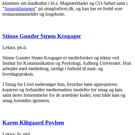
klummer om madkultur i bl.a.
Magisterbladet
og
CO-Søfart samt i
"
Smagsklummen
" på smagforlivet.dk
,
og han har en fortid som
restaurantanmelder og kogekone.
Stinne Gunder Strøm Krogager
Lektor, ph.d.
Stinne Gunder Strøm Krogager er medieforsker og lektor ved
Institut for Kommunikation og Psykologi, Aalborg Universitet. Hun
arbejder med mediebrug, særligt i forhold til mad- og
hverdagspraksis.
I Smag for Livet undersøger hun, hvordan børn approprierer,
kopierer og forhandler mediemadens modeller for smag og køn,
samt deres fornemmelse for de æstetiske koder, som både køn og
smag formidles igennem.
Karen Klitgaard Povlsen
Lektor, lic.phil.