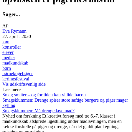
S
ø
g
e
r
.
.
.
Af:
Eva Rymann
27. april - 2020
køn
kønsroller
elever
medier
madkundskab
børn
børnekogebøger
læringsfestival
Vis udskriftsvenlig side
Læs mere
Smag smitter – og for tiden kan vi lide bacon
Smagsklummen: Drenge spiser store saftige burgere og piger mager
kylling
Smagsklummen: Må drenge lave mad?
Nyhed om forskning
Et kreativt forsøg med tre 6.-7. klasser i
madkundskab afslørede ligestilling under madlavningen, men en
række forskelle på piger og drenge, når det gjaldt planlægning,
spisning og oprydning.