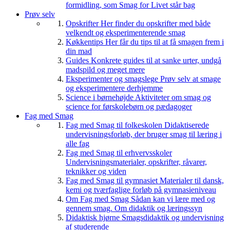
formidling, som Smag for Livet står bag
Prøv selv
Opskrifter
Her finder du opskrifter med både
velkendt og eksperimenterende smag
Køkkentips
Her får du tips til at få smagen frem i
din mad
Guides
Konkrete guides til at sanke urter, undgå
madspild og meget mere
Eksperimenter og smagslege
Prøv selv at smage
og eksperimentere derhjemme
Science i børnehøjde
Aktiviteter om smag og
science for førskolebørn og pædagoger
Fag med Smag
Fag med Smag til folkeskolen
Didaktiserede
undervisningsforløb, der bruger smag til læring i
alle fag
Fag med Smag til erhvervsskoler
Undervisningsmaterialer, opskrifter, råvarer,
teknikker og viden
Fag med Smag til gymnasiet
Materialer til dansk,
kemi og tværfaglige forløb på gymnasieniveau
Om Fag med Smag
Sådan kan vi lære med og
gennem smag. Om didaktik og læringssyn
Didaktisk hjørne
Smagsdidaktik og undervisning
af studerende