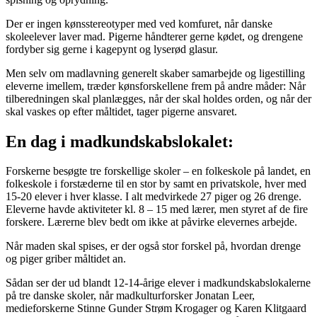
Der er ingen kønsstereotyper med ved komfuret, når danske
skoleelever laver mad. Pigerne håndterer gerne kødet, og drengene
fordyber sig gerne i kagepynt og lyserød glasur.
Men selv om madlavning generelt skaber samarbejde og ligestilling
eleverne imellem, træder kønsforskellene frem på andre måder: Når
tilberedningen skal planlægges, når der skal holdes orden, og når der
skal vaskes op efter måltidet, tager pigerne ansvaret.
En dag i madkundskabslokalet:
Forskerne besøgte tre forskellige skoler – en folkeskole på landet, en
folkeskole i forstæderne til en stor by samt en privatskole, hver med
15-20 elever i hver klasse. I alt medvirkede 27 piger og 26 drenge.
Eleverne havde aktiviteter kl. 8 – 15 med lærer, men styret af de fire
forskere. Lærerne blev bedt om ikke at påvirke elevernes arbejde.
Når maden skal spises, er der også stor forskel på, hvordan drenge
og piger griber måltidet an.
Sådan ser der ud blandt 12-14-årige elever i madkundskabslokalerne
på tre danske skoler, når madkulturforsker Jonatan Leer,
medieforskerne Stinne Gunder Strøm Krogager og Karen Klitgaard