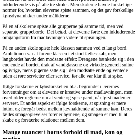
inkluderende vis på alle tre skoler. Men skolerne havde forskellige
normer for, hvordan eleverne spiste sammen, og det gav forskellige
kønsdynamikker under måltiderne.
På en af skolerne spiste alle grupperne på samme tid, men ved
separate gruppeborde. Det betød, at eleverne førte den inkluderende
omgangsform fra madlavningen videre til spisningen.
På en anden skole spiste hele klassen sammen ved et langt bord.
Ambitionen var at forene klassen i et stort fællesskab, men
langbordet havde den modsatte effekt: Drengene bænkede sig i den
ene ende af bordet, drak af vandglassene og virkede generelt sultne
og ivrige, mens pigerne satte sig i den modsatte ende og ventede
uden at røre servietter eller service, før alle var klar til at spise.
Ifølge forskerne er kønsforskellen bl.a. begrundet i lærernes
forventninger om at eleverne er kreative under madlavningen, men
overholder reglerne om at vente og spise pænt, når først maden er
serveret. Et andet aspekt er ifølge forskerne, at spisning er mere
intimt og foregår bedst mellem jævnaldrende af samme køn. Deres
fælles smagsoplevelser forener børnene, og smagen er med til at
skabe og forstærke relationer mellem dem.
Mange nuancer i børns forhold til mad, køn og
medier