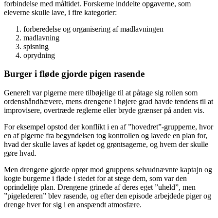
forbindelse med måltidet. Forskerne inddelte opgaverne, som
eleverne skulle lave, i fire kategorier:
forberedelse og organisering af madlavningen
madlavning
spisning
oprydning
Burger i fløde gjorde pigen rasende
Generelt var pigerne mere tilbøjelige til at påtage sig rollen som
ordenshåndhævere, mens drengene i højere grad havde tendens til at
improvisere, overtræde reglerne eller bryde grænser på anden vis.
For eksempel opstod der konflikt i en af ”hovedret”-grupperne, hvor
en af pigerne fra begyndelsen tog kontrollen og lavede en plan for,
hvad der skulle laves af kødet og grøntsagerne, og hvem der skulle
gøre hvad.
Men drengene gjorde oprør mod gruppens selvudnævnte kaptajn og
kogte burgerne i fløde i stedet for at stege dem, som var den
oprindelige plan. Drengene grinede af deres eget ”uheld”, men
”pigelederen” blev rasende, og efter den episode arbejdede piger og
drenge hver for sig i en anspændt atmosfære.