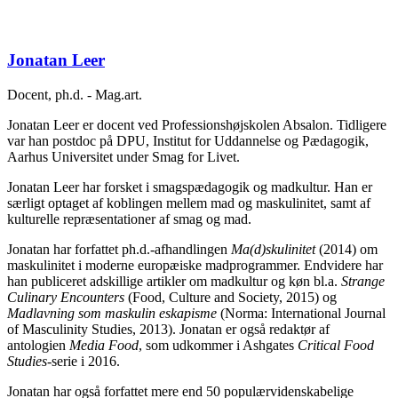
Jonatan Leer
Docent, ph.d. - Mag.art.
Jonatan Leer er docent ved Professionshøjskolen Absalon. Tidligere
var han postdoc på DPU, Institut for Uddannelse og Pædagogik,
Aarhus Universitet
under Smag for Livet.
Jonatan Leer har forsket i smagspædagogik og madkultur. Han er
særligt optaget af koblingen mellem
mad og maskulinitet, samt af
kulturelle repræsen
tationer af smag og mad.
Jonatan har forfattet ph.d.-afhandlingen
Ma(d)skulinitet
(2014) om
maskulinitet i mo
derne europæiske madprogrammer. Endvidere
har
han publiceret adskillige artikler om madkultur og køn bl.a.
Strange
Culinary Encounters
(Food, Culture and Society, 2015) og
Madlavning som maskulin eskapisme
(Norma: International Journal
of Masculinity Studies, 2013). Jonatan
er også redaktør af
antologien
Media Food
, som udkommer i Ashgates
Critical Food
Studies
-serie i 2016.
Jonatan har også forfattet mere end 50 populærvidenskabelige