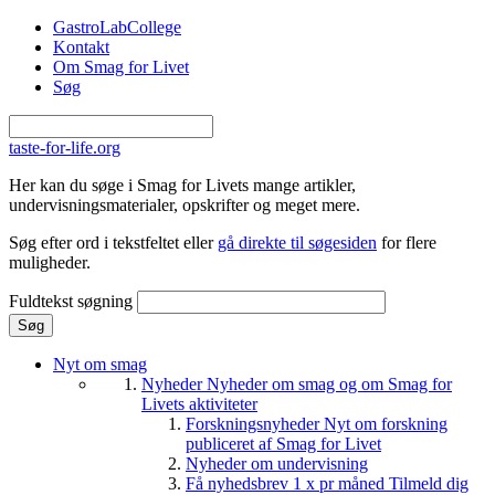
Gå til hovedindhold
GastroLabCollege
Kontakt
Om Smag for Livet
Søg
taste-for-life.org
Her kan du søge i Smag for Livets mange artikler,
undervisningsmaterialer, opskrifter og meget mere.
Søg efter ord i tekstfeltet eller
gå direkte til søgesiden
for flere
muligheder.
Fuldtekst søgning
Nyt om smag
Nyheder
Nyheder om smag og om Smag for
Livets aktiviteter
Forskningsnyheder
Nyt om forskning
publiceret af Smag for Livet
Nyheder om undervisning
Få nyhedsbrev 1 x pr måned
Tilmeld dig