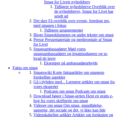
Smag for Livets nyhedsbrev
Tidligere nyhedsbreve
Overblik over
de nyhedsbreve, Smag for Livet har
sendt ud
Det sker
Få overblik over events, foredrag mv.
med smagen i fokus
Tidligere arrangementer
Blogs
Smagsklummen og andre tekster om smag
Presse
Pressemateriale og medieomtale af Smag
for Livet
Smagsambassadører
Mød vores
smagsambassadører og legatmodtagere og se,
hvad de laver
Eksemper på ambassadørarbejde
Fakta om smag
Smagswiki
Korte faktaartikler om smagens
forskellige aspekter
Gå i dybden med...
Længere artikler om smag fra
vores eksperter
Podcasts om smag
Podcasts om smag
Download bøger i Smag-serien
Hent en gratis e-
bog fra vores skriftserie om smag
Videoer om smag
Om smag, mundfølelse,
sanserne, det sociale og det, vi ikke kan lide
Videnskabelige artikler
Artikler om forskning og