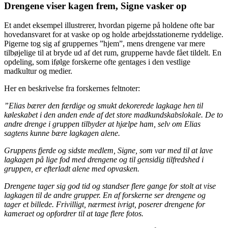
Drengene viser kagen frem, Signe vasker op
Et andet eksempel illustrerer, hvordan pigerne på holdene ofte bar
hovedansvaret for at vaske op og holde arbejdsstationerne ryddelige.
Pigerne tog sig af gruppernes ”hjem”, mens drengene var mere
tilbøjelige til at bryde ud af det rum, grupperne havde fået tildelt. En
opdeling, som ifølge forskerne ofte gentages i den vestlige
madkultur og medier.
Her en beskrivelse fra forskernes feltnoter:
”Elias bærer den færdige og smukt dekorerede lagkage hen til
køleskabet i den anden ende af det store madkundskabslokale. De to
andre drenge i gruppen tilbyder at hjælpe ham, selv om Elias
sagtens kunne bære lagkagen alene.
Gruppens fjerde og sidste medlem, Signe, som var med til at lave
lagkagen på lige fod med drengene og til gensidig tilfredshed i
gruppen, er efterladt alene med opvasken.
Drengene tager sig god tid og standser flere gange for stolt at vise
lagkagen til de andre grupper. En af forskerne ser drengene og
tager et billede. Frivilligt, nærmest ivrigt, poserer drengene for
kameraet og opfordrer til at tage flere fotos.