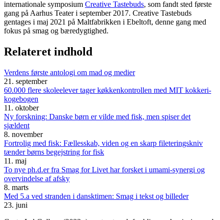
internationale symposium
Creative Tastebuds
, som fandt sted første
gang på Aarhus Teater i september 2017. Creative Tastebuds
gentages i maj 2021 på Maltfabrikken i Ebeltoft, denne gang med
fokus på smag og bæredygtighed.
Relateret indhold
Verdens første antologi om mad og medier
21. september
60.000 flere skoleelever tager køkkenkontrollen med MIT kokkeri-
kogebogen
11. oktober
Ny forskning: Danske børn er vilde med fisk, men spiser det
sjældent
8. november
Fortrolig med fisk: Fællesskab, viden og en skarp fileteringskniv
tænder børns begejstring for fisk
11. maj
To nye ph.d.er fra Smag for Livet har forsket i umami-synergi og
overvindelse af afsky
8. marts
Med 5.a ved stranden i dansktimen: Smag i tekst og billeder
23. juni