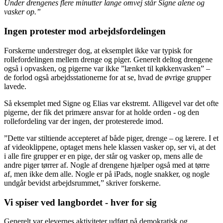
Under drengenes flere minutter lange omvej står Signe alene og
vasker op.”
Ingen protester mod arbejdsfordelingen
Forskerne understreger dog, at eksemplet ikke var typisk for
rollefordelingen mellem drenge og piger. Generelt deltog drengene
også i opvasken, og pigerne var ikke ”lænket til køkkenvasken” –
de forlod også arbejdsstationerne for at se, hvad de øvrige grupper
lavede.
Så eksemplet med Signe og Elias var ekstremt. Alligevel var det ofte
pigerne, der fik det primære ansvar for at holde orden - og den
rollefordeling var der ingen, der protesterede imod.
”Dette var stiltiende accepteret af både piger, drenge – og lærere. I et
af videoklippene, optaget mens hele klassen vasker op, ser vi, at det
i alle fire grupper er en pige, der står og vasker op, mens alle de
andre piger tørrer af. Nogle af drengene hjælper også med at tørre
af, men ikke dem alle. Nogle er på iPads, nogle snakker, og nogle
undgår bevidst arbejdsrummet,” skriver forskerne.
Vi spiser ved langbordet - hver for sig
Generelt var elevernes aktiviteter udført på demokratisk og