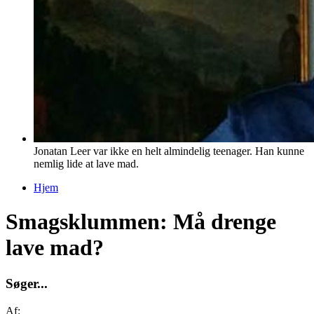
Jonatan Leer var ikke en helt almindelig teenager. Han kunne
nemlig lide at lave mad.
Hjem
Du er her
Smagsklummen: Må drenge
lave mad?
S
ø
g
e
r
.
.
.
Af: