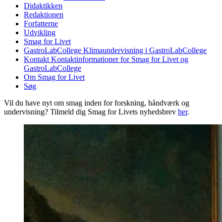
Didaktikken
Redaktionen
Forfatterne
Udvikling
Smag for Livet
GastroLabCollege
Klimaundervisning i GastroLabCollege
Kontakt
Kontaktinformationer for Smag for Livet og
GastroLabCollege
Om Smag for Livet
Søg
Vil du have nyt om smag inden for forskning, håndværk og
undervisning? Tilmeld dig Smag for Livets nyhedsbrev
her
.