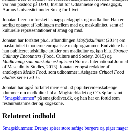
var han postdoc på DPU, Institut for Uddannelse og Pædagogik,
Aarhus Universitet
under Smag for Livet.
Jonatan Leer har forsket i smagspædagogik og madkultur. Han er
særligt optaget af koblingen mellem
mad og maskulinitet, samt af
kulturelle repræsen
tationer af smag og mad.
Jonatan har forfattet ph.d.-afhandlingen
Ma(d)skulinitet
(2014) om
maskulinitet i mo
derne europæiske madprogrammer. Endvidere
har
han publiceret adskillige artikler om madkultur og køn bl.a.
Strange
Culinary Encounters
(Food, Culture and Society, 2015) og
Madlavning som maskulin eskapisme
(Norma: International Journal
of Masculinity Studies, 2013). Jonatan
er også redaktør af
antologien
Media Food
, som udkommer i Ashgates
Critical Food
Studies
-serie i 2016.
Jonatan har også forfattet mere end 50 populærvidenskabelige
klummer om madkultur i bl.a.
Magisterbladet
og
CO-Søfart samt i
"
Smagsklummen
" på smagforlivet.dk
,
og han har en fortid som
restaurantanmelder og kogekone.
Relateret indhold
Smagsklummen: Drenge spiser store saftige burgere og piger mager