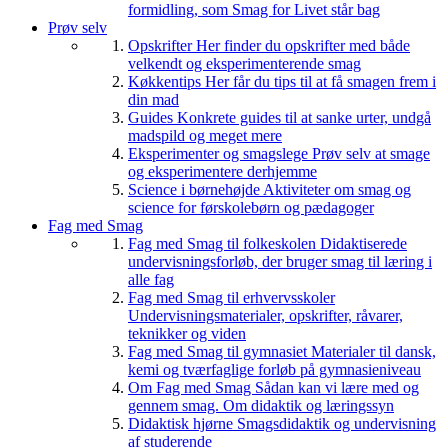
formidling, som Smag for Livet står bag
Prøv selv
Opskrifter
Her finder du opskrifter med både
velkendt og eksperimenterende smag
Køkkentips
Her får du tips til at få smagen frem i
din mad
Guides
Konkrete guides til at sanke urter, undgå
madspild og meget mere
Eksperimenter og smagslege
Prøv selv at smage
og eksperimentere derhjemme
Science i børnehøjde
Aktiviteter om smag og
science for førskolebørn og pædagoger
Fag med Smag
Fag med Smag til folkeskolen
Didaktiserede
undervisningsforløb, der bruger smag til læring i
alle fag
Fag med Smag til erhvervsskoler
Undervisningsmaterialer, opskrifter, råvarer,
teknikker og viden
Fag med Smag til gymnasiet
Materialer til dansk,
kemi og tværfaglige forløb på gymnasieniveau
Om Fag med Smag
Sådan kan vi lære med og
gennem smag. Om didaktik og læringssyn
Didaktisk hjørne
Smagsdidaktik og undervisning
af studerende