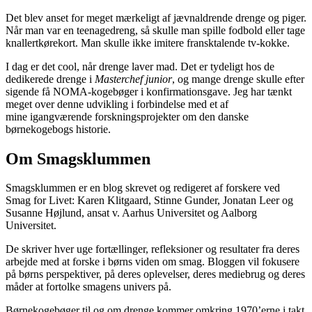
Det blev anset for meget mærkeligt af jævnaldrende drenge og piger.
Når man var en teenagedreng, så skulle man spille fodbold eller tage
knallertkørekort. Man skulle ikke imitere fransktalende tv-kokke.
I dag er det cool, når drenge laver mad. Det er tydeligt hos de
dedikerede drenge i
Masterchef junior
, og mange drenge skulle efter
sigende få NOMA-kogebøger i konfirmationsgave. Jeg har tænkt
meget over denne udvikling i forbindelse med et af
mine igangværende forskningsprojekter om den danske
børnekogebogs historie.
Om Smagsklummen
Smagsklummen er en blog skrevet og redigeret af forskere ved
Smag for Livet: Karen Klitgaard, Stinne Gunder, Jonatan Leer og
Susanne Højlund, ansat v. Aarhus Universitet og Aalborg
Universitet.
De skriver hver uge fortællinger, refleksioner og resultater fra deres
arbejde med at forske i børns viden om smag. Bloggen vil fokusere
på børns perspektiver, på deres oplevelser, deres mediebrug og deres
måder at fortolke smagens univers på.
Børnekogebøger til og om drenge kommer omkring 1970’erne i takt