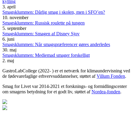
kylling
3. april
Smagsklummen: Dårlig smag i skolen, men i SFO’en?
10. november
Smagsklummen: Russisk roulette på tungen
5. september
Smagsklummen: Smagen af Disney Sjov
6. juni
Smagsklummen: Når smagspræferencer gøres anderledes
30. maj
Smagsklummen: Mediemad smager forskelligt
2. maj
GastroLabCollege (2022- ) er et netværk for klimaundervisning ved
de fødevarefaglige erhvervsuddannelser, støttet af
Villum Fonden
.
Smag for Livet var 2014-2021 et forsknings- og formidlingscenter
om smagens betydning for et godt liv, støttet af
Nordea-fonden
.