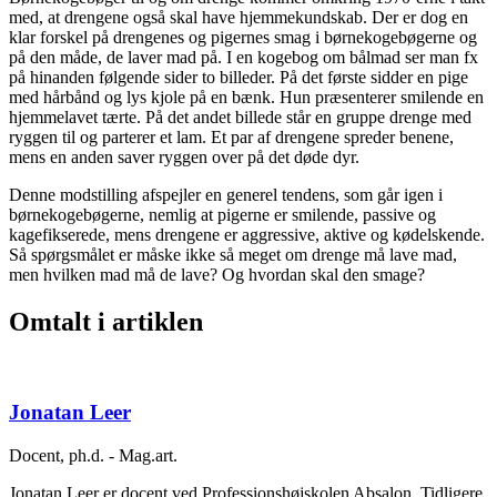
med, at drengene også skal have hjemmekundskab. Der er dog en
klar forskel på drengenes og pigernes smag i børnekogebøgerne og
på den måde, de laver mad på. I en kogebog om bålmad ser man fx
på hinanden følgende sider to billeder. På det første sidder en pige
med hårbånd og lys kjole på en bænk. Hun præsenterer smilende en
hjemmelavet tærte. På det andet billede står en gruppe drenge med
ryggen til og parterer et lam. Et par af drengene spreder benene,
mens en anden saver ryggen over på det døde dyr.
Denne modstilling afspejler en generel tendens, som går igen i
børnekogebøgerne, nemlig at pigerne er smilende, passive og
kagefikserede, mens drengene er aggressive, aktive og kødelskende.
Så spørgsmålet er måske ikke så meget om drenge må lave mad,
men hvilken mad må de lave? Og hvordan skal den smage?
Omtalt i artiklen
Jonatan Leer
Docent, ph.d. - Mag.art.
Jonatan Leer er docent ved Professionshøjskolen Absalon. Tidligere