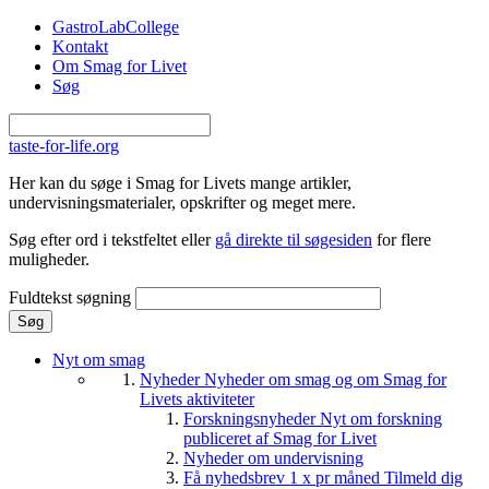
Gå til hovedindhold
GastroLabCollege
Kontakt
Om Smag for Livet
Søg
taste-for-life.org
Her kan du søge i Smag for Livets mange artikler,
undervisningsmaterialer, opskrifter og meget mere.
Søg efter ord i tekstfeltet eller
gå direkte til søgesiden
for flere
muligheder.
Fuldtekst søgning
Nyt om smag
Nyheder
Nyheder om smag og om Smag for
Livets aktiviteter
Forskningsnyheder
Nyt om forskning
publiceret af Smag for Livet
Nyheder om undervisning
Få nyhedsbrev 1 x pr måned
Tilmeld dig