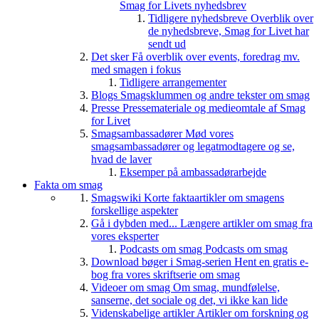
Smag for Livets nyhedsbrev
Tidligere nyhedsbreve
Overblik over
de nyhedsbreve, Smag for Livet har
sendt ud
Det sker
Få overblik over events, foredrag mv.
med smagen i fokus
Tidligere arrangementer
Blogs
Smagsklummen og andre tekster om smag
Presse
Pressemateriale og medieomtale af Smag
for Livet
Smagsambassadører
Mød vores
smagsambassadører og legatmodtagere og se,
hvad de laver
Eksemper på ambassadørarbejde
Fakta om smag
Smagswiki
Korte faktaartikler om smagens
forskellige aspekter
Gå i dybden med...
Længere artikler om smag fra
vores eksperter
Podcasts om smag
Podcasts om smag
Download bøger i Smag-serien
Hent en gratis e-
bog fra vores skriftserie om smag
Videoer om smag
Om smag, mundfølelse,
sanserne, det sociale og det, vi ikke kan lide
Videnskabelige artikler
Artikler om forskning og