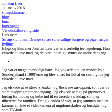
Jonatan Leer
11. maj - 2016
smagsklummen
blog
børn
kogebøger
Vis udskriftsvenlig side
Læs mere
Smagsklummen: Drenge spiser store saftige burgere og piger mager
kylling
Blogs og klummer
Jonatan Leer var en mærkelig teenagedreng. Han
elskede at lave mad, og det var underligt, syntes de andre dengang.
Jeg var et meget mærkeligt barn. Jeg voksede op i en mindre by i
Sønderjylland i 1990’erne og blev anset for lidt af en særling, da jeg
elskede at lave mad.
Jeg elskede at se
Meyers køkken
og
Boserups kærlighed
, som var de
store madprogrammer dengang. Jeg elskede at tage på grønttorvet
lørdag formiddag og købe ind til en treretters middag, som jeg
tilberedte for familien. Det gik endda så vidt, at jeg sammen med en
kammerat lånte et videokamera af ungdomsskolen og forsøgte mig
som TV-kok.