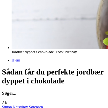
Jordbær dyppet i chokolade. Foto: Pixabay
Hjem
Du er her
Sådan får du perfekte jordbær
dyppet i chokolade
S
ø
g
e
r
.
.
.
Af:
Simon Neistskov Sørensen