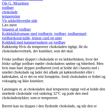
Ole G. Mouritsen
jordbær
chokolade
temperering
Vis udskriftsvenlig side
Læs mere
Smagen af jordbær
Koldskålsfromage med jordbæris, jordbær, jordbærpuré,
jordbærkoral-tuille, lemon curd og urter
Koldskål med kammerjunkere og jordbær
Køkkentip
Hvis du tempererer chokoladen rigtigt, får du
chokoladeovertræk, der knækker, som det skal.
Friske jordbær dyppet i chokolade er en lækkerbisken, hvor det
friske saftige jordbær møder chokoladens sødme og bitterhed. Men
hvis man bare dypper jordbærret (ved at holde det i hasen) ned i
smeltet chokolade og lader det afkøle på køkkenbordet eller i
køleskabet, så er det en trist fornøjelse, fordi chokoladen er fedtet og
voksagtig og ikke knækker.
Løsningen er, at chokoladen skal tempereres rigtigt ved at holde den
smeltede chokolade ved omkring 32°C og pode den med
chokoladestykker, som er tempereret.
Bærret kan nu dyppes i den flydende chokolade, og når den er