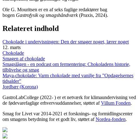
Ole G. Mouritsen er en af seks faglige redaktører bag
bogen
Gastrofysik og smagshåndværk
(Praxis, 2024).
Relateret indhold
Chokolade i undervisningen: Den der smager noget, lærer noget
12. marts
Chokolade
Smagen af chokolade
Smagslågen - en podcast om fermentering: Chokoladens historie,
tilblivelse og smag
Maya-chokolade: Varm chokolade med vanilje fra ”Opdagelsernes
tidsalder”
Jordbær (Korona)
GastroLabCollege (2022- ) er et netværk for klimaundervisning ved
de fødevarefaglige erhvervsuddannelser, støttet af
Villum Fonden
.
Smag for Livet var 2014-2021 et forsknings- og formidlingscenter
om smagens betydning for et godt liv, støttet af
Nordea-fonden
.