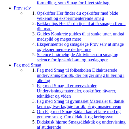
formidling, som Smag for Livet står bag
Prøv selv
Opskrifter
Her finder du opskrifter med både
velkendt og eksperimenterende smag
Køkkentips
Her får du tips til at få smagen frem i
din mad
Guides
Konkrete guides til at sanke urter, undgå
madspild og meget mere
Eksperimenter og smagslege
Prøv selv at smage
og eksperimentere derhjemme
Science i børnehøjde
Aktiviteter om smag og
science for førskolebørn og pædagoger
Fag med Smag
Fag med Smag til folkeskolen
Didaktiserede
undervisningsforløb, der bruger smag til læring i
alle fag
Fag med Smag til erhvervsskoler
Undervisningsmaterialer, opskrifter, råvarer,
teknikker og viden
Fag med Smag til gymnasiet
Materialer til dansk,
kemi og tværfaglige forløb på gymnasieniveau
Om Fag med Smag
Sådan kan vi lære med og
gennem smag. Om didaktik og læringssyn
Didaktisk hjørne
Smagsdidaktik og undervisning
af studerende