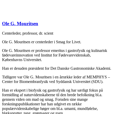
Ole G. Mouritsen
Centerleder, professor, dr. scient
Ole G. Mouritsen er centerleder i Smag for Livet.
Ole G. Mouritsen er professor emeritus i gastrofysik og kulinarisk
fødevareinnovation ved Institut for Fødevarevidenskab,
Københavns Universitet.
Han er desuden præsident for Det Danske Gastronomiske Akademi.
Tidligere var Ole G. Mouritsen i en årrække leder af MEMPHYS –
Center for Biomembranfysik ved Syddansk Universitet (SDU).
Han er ekspert i biofysik og gastrofysik og har særligt fokus på
formidling af naturvidenskaberne til den brede befolkning bl.a.
gennem viden om mad og smag. Foruden sine mange
forskningspublikationer har han udgivet en række
populærvidenskabelige bøger om bl.a. umami, mundfølelse,
blæksprutter, tang, grøntsager og rogn.