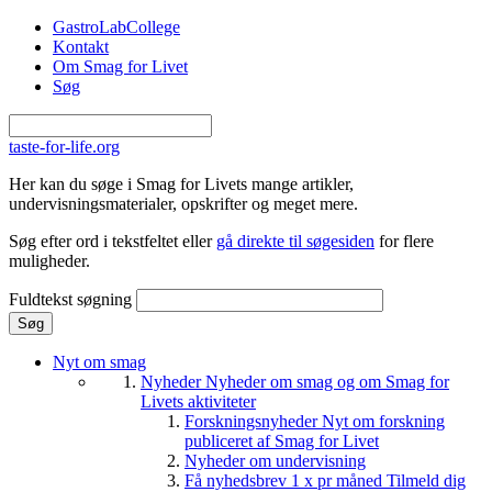
Gå til hovedindhold
GastroLabCollege
Kontakt
Om Smag for Livet
Søg
taste-for-life.org
Her kan du søge i Smag for Livets mange artikler,
undervisningsmaterialer, opskrifter og meget mere.
Søg efter ord i tekstfeltet eller
gå direkte til søgesiden
for flere
muligheder.
Fuldtekst søgning
Nyt om smag
Nyheder
Nyheder om smag og om Smag for
Livets aktiviteter
Forskningsnyheder
Nyt om forskning
publiceret af Smag for Livet
Nyheder om undervisning
Få nyhedsbrev 1 x pr måned
Tilmeld dig