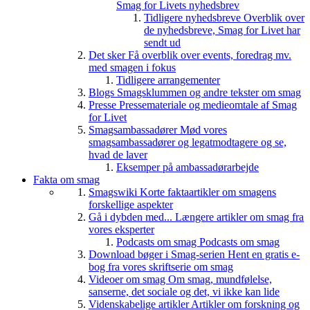
Smag for Livets nyhedsbrev
Tidligere nyhedsbreve
Overblik over
de nyhedsbreve, Smag for Livet har
sendt ud
Det sker
Få overblik over events, foredrag mv.
med smagen i fokus
Tidligere arrangementer
Blogs
Smagsklummen og andre tekster om smag
Presse
Pressemateriale og medieomtale af Smag
for Livet
Smagsambassadører
Mød vores
smagsambassadører og legatmodtagere og se,
hvad de laver
Eksemper på ambassadørarbejde
Fakta om smag
Smagswiki
Korte faktaartikler om smagens
forskellige aspekter
Gå i dybden med...
Længere artikler om smag fra
vores eksperter
Podcasts om smag
Podcasts om smag
Download bøger i Smag-serien
Hent en gratis e-
bog fra vores skriftserie om smag
Videoer om smag
Om smag, mundfølelse,
sanserne, det sociale og det, vi ikke kan lide
Videnskabelige artikler
Artikler om forskning og