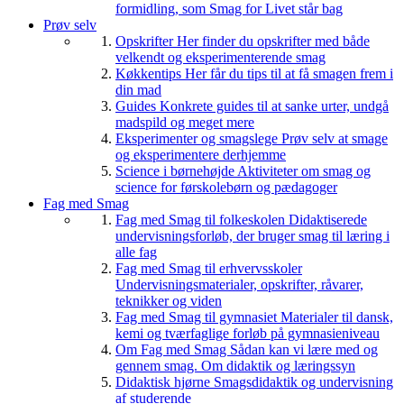
formidling, som Smag for Livet står bag
Prøv selv
Opskrifter
Her finder du opskrifter med både
velkendt og eksperimenterende smag
Køkkentips
Her får du tips til at få smagen frem i
din mad
Guides
Konkrete guides til at sanke urter, undgå
madspild og meget mere
Eksperimenter og smagslege
Prøv selv at smage
og eksperimentere derhjemme
Science i børnehøjde
Aktiviteter om smag og
science for førskolebørn og pædagoger
Fag med Smag
Fag med Smag til folkeskolen
Didaktiserede
undervisningsforløb, der bruger smag til læring i
alle fag
Fag med Smag til erhvervsskoler
Undervisningsmaterialer, opskrifter, råvarer,
teknikker og viden
Fag med Smag til gymnasiet
Materialer til dansk,
kemi og tværfaglige forløb på gymnasieniveau
Om Fag med Smag
Sådan kan vi lære med og
gennem smag. Om didaktik og læringssyn
Didaktisk hjørne
Smagsdidaktik og undervisning
af studerende