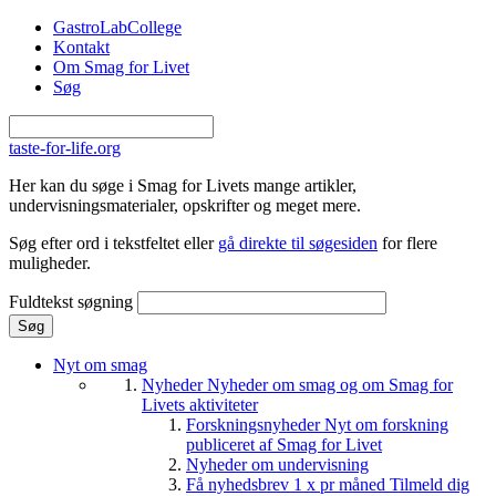
Gå til hovedindhold
GastroLabCollege
Kontakt
Om Smag for Livet
Søg
taste-for-life.org
Her kan du søge i Smag for Livets mange artikler,
undervisningsmaterialer, opskrifter og meget mere.
Søg efter ord i tekstfeltet eller
gå direkte til søgesiden
for flere
muligheder.
Fuldtekst søgning
Nyt om smag
Nyheder
Nyheder om smag og om Smag for
Livets aktiviteter
Forskningsnyheder
Nyt om forskning
publiceret af Smag for Livet
Nyheder om undervisning
Få nyhedsbrev 1 x pr måned
Tilmeld dig