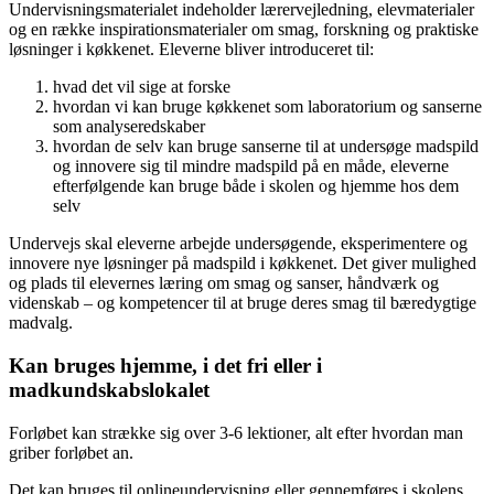
Undervisningsmaterialet indeholder lærervejledning, elevmaterialer
og en række inspirationsmaterialer om smag, forskning og praktiske
løsninger i køkkenet. Eleverne bliver introduceret til:
hvad det vil sige at forske
hvordan vi kan bruge køkkenet som laboratorium og sanserne
som analyseredskaber
hvordan de selv kan bruge sanserne til at undersøge madspild
og innovere sig til mindre madspild på en måde, eleverne
efterfølgende kan bruge både i skolen og hjemme hos dem
selv
Undervejs skal eleverne arbejde undersøgende, eksperimentere og
innovere nye løsninger på madspild i køkkenet. Det giver mulighed
og plads til elevernes læring om smag og sanser, håndværk og
videnskab – og kompetencer til at bruge deres smag til bæredygtige
madvalg.
Kan bruges hjemme, i det fri eller i
madkundskabslokalet
Forløbet kan strække sig over 3-6 lektioner, alt efter hvordan man
griber forløbet an.
Det kan bruges til onlineundervisning eller gennemføres i skolens