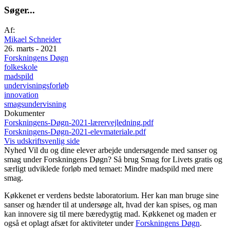
S
ø
g
e
r
.
.
.
Af:
Mikael Schneider
26. marts - 2021
Forskningens Døgn
folkeskole
madspild
undervisningsforløb
innovation
smagsundervisning
Dokumenter
Forskningens-Døgn-2021-lærervejledning.pdf
Forskningens-Døgn-2021-elevmateriale.pdf
Vis udskriftsvenlig side
Nyhed
Vil du og dine elever arbejde undersøgende med sanser og
smag under Forskningens Døgn? Så brug Smag for Livets gratis og
særligt udviklede forløb med temaet: Mindre madspild med mere
smag.
Køkkenet er verdens bedste laboratorium. Her kan man bruge sine
sanser og hænder til at undersøge alt, hvad der kan spises, og man
kan innovere sig til mere bæredygtig mad. Køkkenet og maden er
også et oplagt afsæt for aktiviteter under
Forskningens Døgn
.