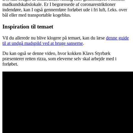
madkundskabslokale. Er I begrænsede af coronarestriktioner
indendøre, kan I også gennemføre forløbet ude i fri luft, f.eks. over
bål eller med transportable kogeblus.
Inspiration til temaet
Vil du allerede nu blive klogere på temaet, kan du læse
denne guide
til at undgå madspild ved at bruge sanserne
.
Du kan også se denne video, hvor kokken Klavs Styrbæk
præsenterer retten rizza, som eleverne selv skal arbejde med i
forløbet.