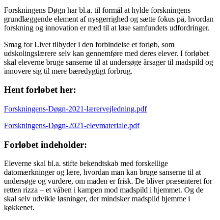
Forskningens Døgn har bl.a. til formål at hylde forskningens
grundlæggende element af nysgerrighed og sætte fokus på, hvordan
forskning og innovation er med til at løse samfundets udfordringer.
Smag for Livet tilbyder i den forbindelse et forløb, som
udskolingslærere selv kan gennemføre med deres elever. I forløbet
skal eleverne bruge sanserne til at undersøge årsager til madspild og
innovere sig til mere bæredygtigt forbrug.
Hent forløbet her:
Forskningens-Døgn-2021-lærervejledning.pdf
Forskningens-Døgn-2021-elevmateriale.pdf
Forløbet indeholder:
Eleverne skal bl.a. stifte bekendtskab med forskellige
datomærkninger og lære, hvordan man kan bruge sanserne til at
undersøge og vurdere, om maden er frisk. De bliver præsenteret for
retten rizza – et våben i kampen mod madspild i hjemmet. Og de
skal selv udvikle løsninger, der mindsker madspild hjemme i
køkkenet.