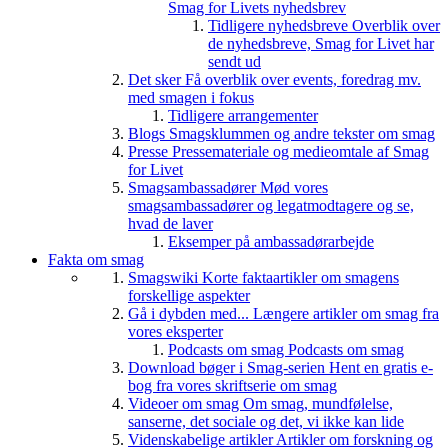
Smag for Livets nyhedsbrev
Tidligere nyhedsbreve
Overblik over
de nyhedsbreve, Smag for Livet har
sendt ud
Det sker
Få overblik over events, foredrag mv.
med smagen i fokus
Tidligere arrangementer
Blogs
Smagsklummen og andre tekster om smag
Presse
Pressemateriale og medieomtale af Smag
for Livet
Smagsambassadører
Mød vores
smagsambassadører og legatmodtagere og se,
hvad de laver
Eksemper på ambassadørarbejde
Fakta om smag
Smagswiki
Korte faktaartikler om smagens
forskellige aspekter
Gå i dybden med...
Længere artikler om smag fra
vores eksperter
Podcasts om smag
Podcasts om smag
Download bøger i Smag-serien
Hent en gratis e-
bog fra vores skriftserie om smag
Videoer om smag
Om smag, mundfølelse,
sanserne, det sociale og det, vi ikke kan lide
Videnskabelige artikler
Artikler om forskning og