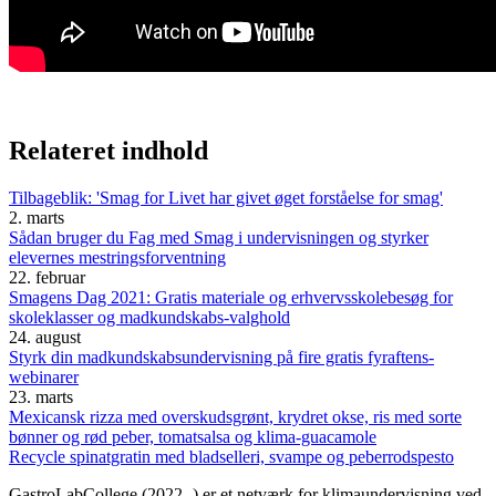
Relateret indhold
Tilbageblik: 'Smag for Livet har givet øget forståelse for smag'
2. marts
Sådan bruger du Fag med Smag i undervisningen og styrker
elevernes mestringsforventning
22. februar
Smagens Dag 2021: Gratis materiale og erhvervsskolebesøg for
skoleklasser og madkundskabs-valghold
24. august
Styrk din madkundskabsundervisning på fire gratis fyraftens-
webinarer
23. marts
Mexicansk rizza med overskudsgrønt, krydret okse, ris med sorte
bønner og rød peber, tomatsalsa og klima-guacamole
Recycle spinatgratin med bladselleri, svampe og peberrodspesto
GastroLabCollege (2022- ) er et netværk for klimaundervisning ved