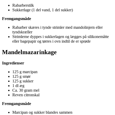
Rabarberstilk
Sukkerlage (1 del vand, 1 del sukker)
Fremgangsmåde
Rabarber skæres i tynde strimler med mandolinjern eller
tyndskræller
Strimlerne dyppes i sukkerlagen og lægges på silikonemåtte
eller bagepapir og tørres i ovn indtil de er sprøde
Mandelmazarinkage
Ingredienser
125 g marcipan
125 g smør
125 g sukker
1 dl æg
Ca. 30 gram mel
Reven citronskal
Fremgangsmåde
Marcipan og sukker blandes sammen