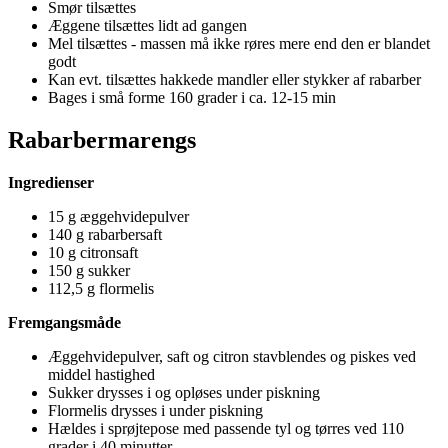
Smør tilsættes
Æggene tilsættes lidt ad gangen
Mel tilsættes - massen må ikke røres mere end den er blandet
godt
Kan evt. tilsættes hakkede mandler eller stykker af rabarber
Bages i små forme 160 grader i ca. 12-15 min
Rabarbermarengs
Ingredienser
15 g æggehvidepulver
140 g rabarbersaft
10 g citronsaft
150 g sukker
112,5 g flormelis
Fremgangsmåde
Æggehvidepulver, saft og citron stavblendes og piskes ved
middel hastighed
Sukker drysses i og opløses under piskning
Flormelis drysses i under piskning
Hældes i sprøjtepose med passende tyl og tørres ved 110
grader i 40 minutter