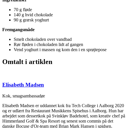
70 g fløde
140 g hvid chokolade
90 g græsk yoghurt
Fremgangsmåde
Smelt chokoladen over vandbad
Rør fløden i chokoladen lidt af gangen
Vend yoghurt i massen og kom den i en sprøjtepose
Omtalt i artiklen
Elisabeth Madsen
Kok, smagsambassadør
Elisabeth Madsen er uddannet kok fra Tech College i Aalborg 2020
og er udlært fra Restaurant Musikkens Spisehus i Aalborg. Hun har
arbejdet som dessertkok på Svinkløv Badehotel, som kreativ chef på
Himmerland Golf & Spa Resort og senest som commis på det
danske Bocuse d'Or-team med Brian Mark Hansen i spidsen.