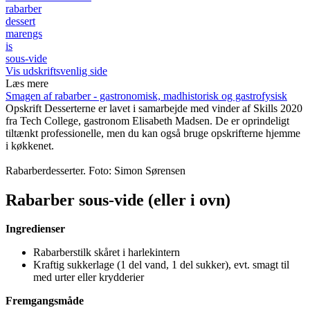
rabarber
dessert
marengs
is
sous-vide
Vis udskriftsvenlig side
Læs mere
Smagen af rabarber - gastronomisk, madhistorisk og gastrofysisk
Opskrift
Desserterne er lavet i samarbejde med vinder af Skills 2020
fra Tech College, gastronom Elisabeth Madsen. De er oprindeligt
tiltænkt professionelle, men du kan også bruge opskrifterne hjemme
i køkkenet.
Rabarberdesserter. Foto: Simon Sørensen
Rabarber sous-vide (eller i ovn)
Ingredienser
Rabarberstilk skåret i harlekintern
Kraftig sukkerlage (1 del vand, 1 del sukker), evt. smagt til
med urter eller krydderier
Fremgangsmåde