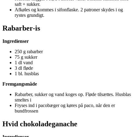
saft + sukker.
Afkøles og kommes i sifonflaske. 2 patroner skydes i og
rystes grundigt.
Rabarber-is
Ingredienser
250 g rabarber
75 g sukker
1 dl vand
3 dl fløde
1 bl. husblas
Fremgangsmåde
Rabarber, sukker og vand koges op. Fløde tilsættes. Husblas
smeltes i
Fryses ind i pacobæger og køres på paco, når den er
bundfrossen
Hvid chokoladeganache
Ingredienser