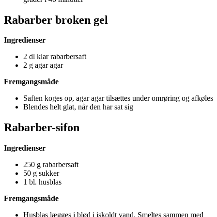
Rabarber broken gel
Ingredienser
2 dl klar rabarbersaft
2 g agar agar
Fremgangsmåde
Saften koges op, agar agar tilsættes under omrøring og afkøles
Blendes helt glat, når den har sat sig
Rabarber-sifon
Ingredienser
250 g rabarbersaft
50 g sukker
1 bl. husblas
Fremgangsmåde
Husblas lægges i blød i iskoldt vand. Smeltes sammen med