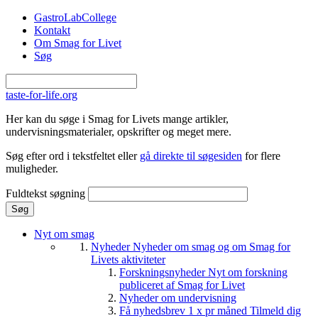
Gå til hovedindhold
GastroLabCollege
Kontakt
Om Smag for Livet
Søg
taste-for-life.org
Her kan du søge i Smag for Livets mange artikler,
undervisningsmaterialer, opskrifter og meget mere.
Søg efter ord i tekstfeltet eller
gå direkte til søgesiden
for flere
muligheder.
Fuldtekst søgning
Nyt om smag
Nyheder
Nyheder om smag og om Smag for
Livets aktiviteter
Forskningsnyheder
Nyt om forskning
publiceret af Smag for Livet
Nyheder om undervisning
Få nyhedsbrev 1 x pr måned
Tilmeld dig