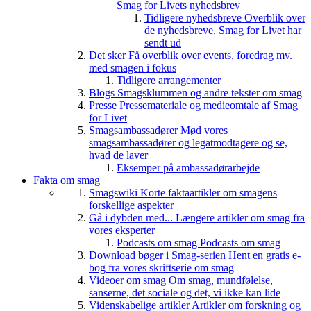
Smag for Livets nyhedsbrev
Tidligere nyhedsbreve
Overblik over
de nyhedsbreve, Smag for Livet har
sendt ud
Det sker
Få overblik over events, foredrag mv.
med smagen i fokus
Tidligere arrangementer
Blogs
Smagsklummen og andre tekster om smag
Presse
Pressemateriale og medieomtale af Smag
for Livet
Smagsambassadører
Mød vores
smagsambassadører og legatmodtagere og se,
hvad de laver
Eksemper på ambassadørarbejde
Fakta om smag
Smagswiki
Korte faktaartikler om smagens
forskellige aspekter
Gå i dybden med...
Længere artikler om smag fra
vores eksperter
Podcasts om smag
Podcasts om smag
Download bøger i Smag-serien
Hent en gratis e-
bog fra vores skriftserie om smag
Videoer om smag
Om smag, mundfølelse,
sanserne, det sociale og det, vi ikke kan lide
Videnskabelige artikler
Artikler om forskning og