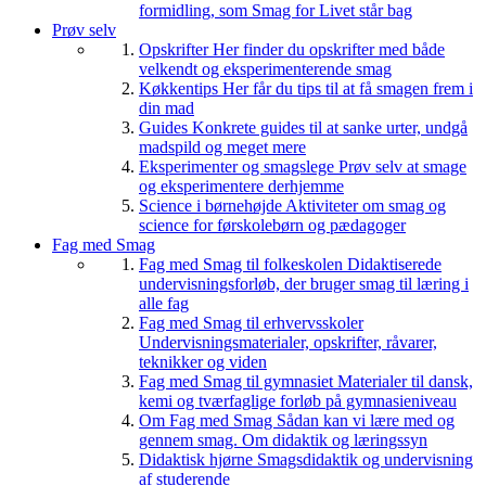
formidling, som Smag for Livet står bag
Prøv selv
Opskrifter
Her finder du opskrifter med både
velkendt og eksperimenterende smag
Køkkentips
Her får du tips til at få smagen frem i
din mad
Guides
Konkrete guides til at sanke urter, undgå
madspild og meget mere
Eksperimenter og smagslege
Prøv selv at smage
og eksperimentere derhjemme
Science i børnehøjde
Aktiviteter om smag og
science for førskolebørn og pædagoger
Fag med Smag
Fag med Smag til folkeskolen
Didaktiserede
undervisningsforløb, der bruger smag til læring i
alle fag
Fag med Smag til erhvervsskoler
Undervisningsmaterialer, opskrifter, råvarer,
teknikker og viden
Fag med Smag til gymnasiet
Materialer til dansk,
kemi og tværfaglige forløb på gymnasieniveau
Om Fag med Smag
Sådan kan vi lære med og
gennem smag. Om didaktik og læringssyn
Didaktisk hjørne
Smagsdidaktik og undervisning
af studerende