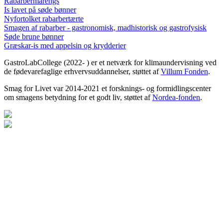
Rabarbermarengs
Is lavet på søde bønner
Nyfortolket rabarbertærte
Smagen af rabarber - gastronomisk, madhistorisk og gastrofysisk
Søde brune bønner
Græskar-is med appelsin og krydderier
GastroLabCollege (2022- ) er et netværk for klimaundervisning ved
de fødevarefaglige erhvervsuddannelser, støttet af
Villum Fonden
.
Smag for Livet var 2014-2021 et forsknings- og formidlingscenter
om smagens betydning for et godt liv, støttet af
Nordea-fonden
.