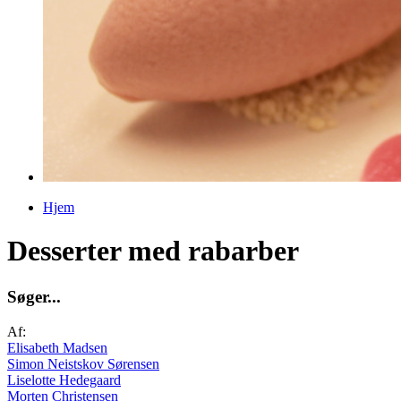
Hjem
Du er her
Desserter med rabarber
S
ø
g
e
r
.
.
.
Af:
Elisabeth Madsen
Simon Neistskov Sørensen
Liselotte Hedegaard
Morten Christensen