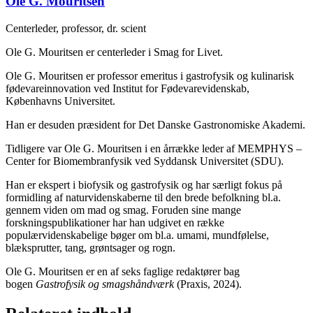
Ole G. Mouritsen
Centerleder, professor, dr. scient
Ole G. Mouritsen er centerleder i Smag for Livet.
Ole G. Mouritsen er professor emeritus i gastrofysik og kulinarisk
fødevareinnovation ved Institut for Fødevarevidenskab,
Københavns Universitet.
Han er desuden præsident for Det Danske Gastronomiske Akademi.
Tidligere var Ole G. Mouritsen i en årrække leder af MEMPHYS –
Center for Biomembranfysik ved Syddansk Universitet (SDU).
Han er ekspert i biofysik og gastrofysik og har særligt fokus på
formidling af naturvidenskaberne til den brede befolkning bl.a.
gennem viden om mad og smag. Foruden sine mange
forskningspublikationer har han udgivet en række
populærvidenskabelige bøger om bl.a. umami, mundfølelse,
blæksprutter, tang, grøntsager og rogn.
Ole G. Mouritsen er en af seks faglige redaktører bag
bogen
Gastrofysik og smagshåndværk
(Praxis, 2024).