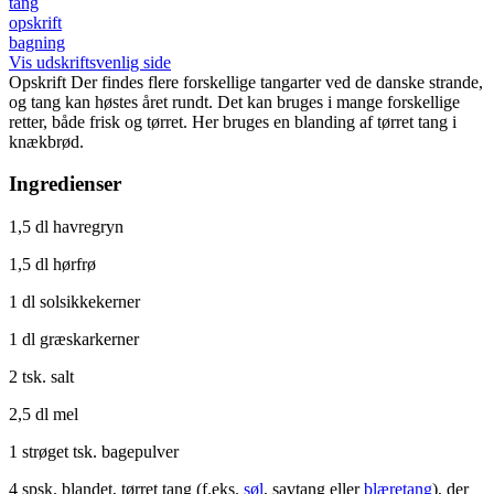
tang
opskrift
bagning
Vis udskriftsvenlig side
Opskrift
Der findes flere forskellige tangarter ved de danske strande,
og tang kan høstes året rundt. Det kan bruges i mange forskellige
retter, både frisk og tørret. Her bruges en blanding af tørret tang i
knækbrød.
Ingredienser
1,5 dl havregryn
1,5 dl hørfrø
1 dl solsikkekerner
1 dl græskarkerner
2 tsk. salt
2,5 dl mel
1 strøget tsk. bagepulver
4 spsk. blandet, tørret tang (f.eks.
søl
, savtang eller
blæretang
), der