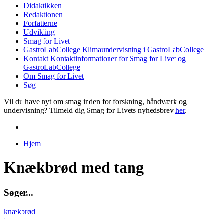
Didaktikken
Redaktionen
Forfatterne
Udvikling
Smag for Livet
GastroLabCollege
Klimaundervisning i GastroLabCollege
Kontakt
Kontaktinformationer for Smag for Livet og
GastroLabCollege
Om Smag for Livet
Søg
Vil du have nyt om smag inden for forskning, håndværk og
undervisning? Tilmeld dig Smag for Livets nyhedsbrev
her
.
Hjem
Du er her
Knækbrød med tang
S
ø
g
e
r
.
.
.
knækbrød