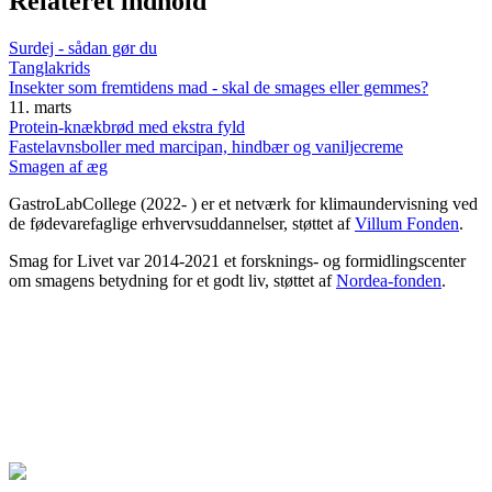
Relateret indhold
Surdej - sådan gør du
Tanglakrids
Insekter som fremtidens mad - skal de smages eller gemmes?
11. marts
Protein-knækbrød med ekstra fyld
Fastelavnsboller med marcipan, hindbær og vaniljecreme
Smagen af æg
GastroLabCollege (2022- ) er et netværk for klimaundervisning ved
de fødevarefaglige erhvervsuddannelser, støttet af
Villum Fonden
.
Smag for Livet var 2014-2021 et forsknings- og formidlingscenter
om smagens betydning for et godt liv, støttet af
Nordea-fonden
.