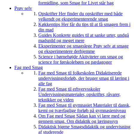
formidling, som Smag for Livet står bag
Prøv selv
Opskrifter
Her finder du opskrifter med både
velkendt og eksperimenterende smag
Køkkentips
Her får du tips til at få smagen frem i
din mad
Guides
Konkrete guides til at sanke urter, undgå
madspild og meget mere
Eksperimenter og smagslege
Prøv selv at smage
og eksperimentere derhjemme
Science i børnehøjde
Aktiviteter om smag og
science for førskolebørn og pædagoger
Fag med Smag
Fag med Smag til folkeskolen
Didaktiserede
undervisningsforløb, der bruger smag til læring i
alle fag
Fag med Smag til erhvervsskoler
Undervisningsmaterialer, opskrifter, råvarer,
teknikker og viden
Fag med Smag til gymnasiet
Materialer til dansk,
kemi og tværfaglige forløb på gymnasieniveau
Om Fag med Smag
Sådan kan vi lære med og
gennem smag. Om didaktik og læringssyn
Didaktisk hjørne
Smagsdidaktik og undervisning
af studerende