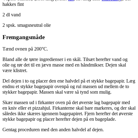
hakkes fint
2 dl vand
2 spsk. smagsneutral olie
Fremgangsmåde
Tænd ovnen på 200°C.
Bland alle de tørre ingredienser i en skål. Tilsæt herefter vand og
olie og rør det til en jævn masse med en håndmikser. Dejen skal
være klistret.
Del dejen i to og placer den ene halvdel på et stykke bagepapir. Læg
endnu et stykke bagepapir ovenpå og rul massen ud mellem de to
stykker bagepapir. Massen skal være så tynd som mulig.
Skær massen ud i firkanter oven på det øverste lag bagepapir med
en kniv eller et pizzahjul. Firkanterne skal bare markeres, og der skal
således ikke skæres igennem bagepapiret. Fjern herefter det øverste
stykke bagepapir og placer herefter dejen på en bageplade.
Gentag proceduren med den anden halvdel af dejen.