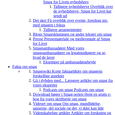
Smag for Livets nyhedsbrev
Tidligere nyhedsbreve
Overblik over
de nyhedsbreve, Smag for Livet har
sendt ud
Det sker
Få overblik over events, foredrag mv.
med smagen i fokus
Tidligere arrangementer
Blogs
Smagsklummen og andre tekster om smag
Presse
Pressemateriale og medieomtale af Smag
for Livet
Smagsambassadører
Mød vores
smagsambassadører og legatmodtagere og se,
hvad de laver
Eksemper på ambassadørarbejde
Fakta om smag
Smagswiki
Korte faktaartikler om smagens
forskellige aspekter
Gå i dybden med...
Længere artikler om smag fra
vores eksperter
Podcasts om smag
Podcasts om smag
Download bøger i Smag-serien
Hent en gratis e-
bog fra vores skriftserie om smag
Videoer om smag
Om smag, mundfølelse,
sanserne, det sociale og det, vi ikke kan lide
Videnskabelige artikler
Artikler om forskning og