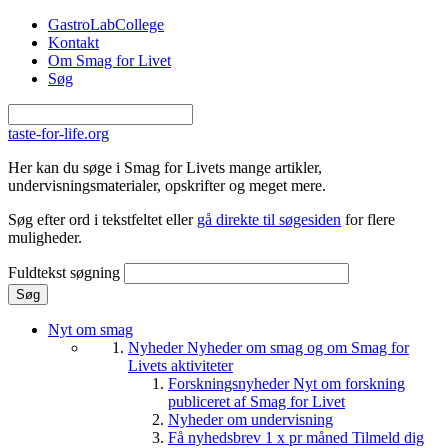
Gå til hovedindhold
GastroLabCollege
Kontakt
Om Smag for Livet
Søg
taste-for-life.org
Her kan du søge i Smag for Livets mange artikler,
undervisningsmaterialer, opskrifter og meget mere.
Søg efter ord i tekstfeltet eller
gå direkte til søgesiden
for flere
muligheder.
Fuldtekst søgning
Nyt om smag
Nyheder
Nyheder om smag og om Smag for
Livets aktiviteter
Forskningsnyheder
Nyt om forskning
publiceret af Smag for Livet
Nyheder om undervisning
Få nyhedsbrev 1 x pr måned
Tilmeld dig