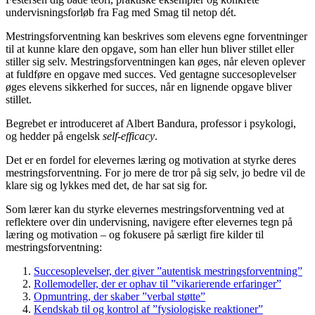
undervisningsforløb fra Fag med Smag til netop dét.
Mestringsforventning kan beskrives som elevens egne forventninger
til at kunne klare den opgave, som han eller hun bliver stillet eller
stiller sig selv. Mestringsforventningen kan øges, når eleven oplever
at fuldføre en opgave med succes. Ved gentagne succesoplevelser
øges elevens sikkerhed for succes, når en lignende opgave bliver
stillet.
Begrebet er introduceret af Albert Bandura, professor i psykologi,
og hedder på engelsk
self-efficacy
.
Det er en fordel for elevernes læring og motivation at styrke deres
mestringsforventning. For jo mere de tror på sig selv, jo bedre vil de
klare sig og lykkes med det, de har sat sig for.
Som lærer kan du styrke elevernes mestringsforventning ved at
reflektere over din undervisning, navigere efter elevernes tegn på
læring og motivation – og fokusere på særligt fire kilder til
mestringsforventning:
Succesoplevelser, der giver ”autentisk mestringsforventning”
Rollemodeller, der er ophav til ”vikarierende erfaringer”
Opmuntring, der skaber ”verbal støtte”
Kendskab til og kontrol af ”fysiologiske reaktioner”