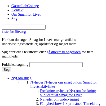
Gå til hovedindhold
GastroLabCollege
Kontakt
Om Smag for Livet
Søg
taste-for-life.org
Her kan du søge i Smag for Livets mange artikler,
undervisningsmaterialer, opskrifter og meget mere.
Søg efter ord i tekstfeltet eller
gå direkte til søgesiden
for flere
muligheder.
Fuldtekst søgning
Nyt om smag
Nyheder
Nyheder om smag og om Smag for
Livets aktiviteter
Forskningsnyheder
Nyt om forskning
publiceret af Smag for Livet
Nyheder om undervisning
Få nyhedsbrev 1 x pr måned
Tilmeld dig