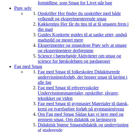
formidling, som Smag for Livet står bag
Prøv selv
Opskrifter
Her finder du opskrifter med både
velkendt og eksperimenterende smag
Køkkentips
Her får du tips til at få smagen frem i
din mad
Guides
Konkrete guides til at sanke urter, undgå
madspild og meget mere
Eksperimenter og smagslege
Prøv selv at smage
og eksperimentere derhjemme
Science i børnehøjde
Aktiviteter om smag og
science for førskolebørn og pædagoger
Fag med Smag
Fag med Smag til folkeskolen
Didaktiserede
undervisningsforløb, der bruger smag til læring i
alle fag
Fag med Smag til erhvervsskoler
Undervisningsmaterialer, opskrifter, råvarer,
teknikker og viden
Fag med Smag til gymnasiet
Materialer til dansk,
kemi og tværfaglige forløb på gymnasieniveau
Om Fag med Smag
Sådan kan vi lære med og
gennem smag. Om didaktik og læringssyn
Didaktisk hjørne
Smagsdidaktik og undervisning
af studerende