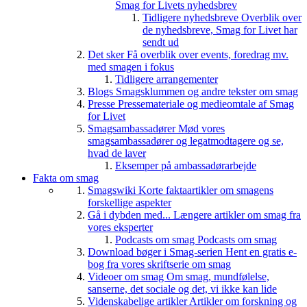
Smag for Livets nyhedsbrev
Tidligere nyhedsbreve
Overblik over
de nyhedsbreve, Smag for Livet har
sendt ud
Det sker
Få overblik over events, foredrag mv.
med smagen i fokus
Tidligere arrangementer
Blogs
Smagsklummen og andre tekster om smag
Presse
Pressemateriale og medieomtale af Smag
for Livet
Smagsambassadører
Mød vores
smagsambassadører og legatmodtagere og se,
hvad de laver
Eksemper på ambassadørarbejde
Fakta om smag
Smagswiki
Korte faktaartikler om smagens
forskellige aspekter
Gå i dybden med...
Længere artikler om smag fra
vores eksperter
Podcasts om smag
Podcasts om smag
Download bøger i Smag-serien
Hent en gratis e-
bog fra vores skriftserie om smag
Videoer om smag
Om smag, mundfølelse,
sanserne, det sociale og det, vi ikke kan lide
Videnskabelige artikler
Artikler om forskning og