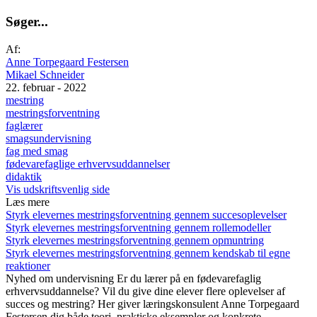
S
ø
g
e
r
.
.
.
Af:
Anne Torpegaard Festersen
Mikael Schneider
22. februar - 2022
mestring
mestringsforventning
faglærer
smagsundervisning
fag med smag
fødevarefaglige erhvervsuddannelser
didaktik
Vis udskriftsvenlig side
Læs mere
Styrk elevernes mestringsforventning gennem succesoplevelser
Styrk elevernes mestringsforventning gennem rollemodeller
Styrk elevernes mestringsforventning gennem opmuntring
Styrk elevernes mestringsforventning gennem kendskab til egne
reaktioner
Nyhed om undervisning
Er du lærer på en fødevarefaglig
erhvervsuddannelse? Vil du give dine elever flere oplevelser af
succes og mestring? Her giver læringskonsulent Anne Torpegaard
Festersen dig både teori, praktiske eksempler og konkrete