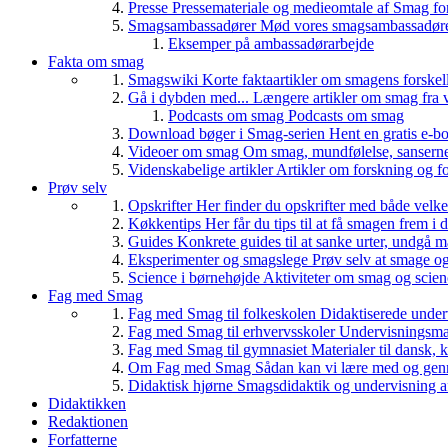
Presse
Pressemateriale og medieomtale af Smag fo
Smagsambassadører
Mød vores smagsambassadører
Eksemper på ambassadørarbejde
Fakta om smag
Smagswiki
Korte faktaartikler om smagens forskel
Gå i dybden med...
Længere artikler om smag fra v
Podcasts om smag
Podcasts om smag
Download bøger i Smag-serien
Hent en gratis e-bo
Videoer om smag
Om smag, mundfølelse, sanserne, 
Videnskabelige artikler
Artikler om forskning og f
Prøv selv
Opskrifter
Her finder du opskrifter med både vel
Køkkentips
Her får du tips til at få smagen frem i
Guides
Konkrete guides til at sanke urter, undgå 
Eksperimenter og smagslege
Prøv selv at smage o
Science i børnehøjde
Aktiviteter om smag og scie
Fag med Smag
Fag med Smag til folkeskolen
Didaktiserede underv
Fag med Smag til erhvervsskoler
Undervisningsmate
Fag med Smag til gymnasiet
Materialer til dansk,
Om Fag med Smag
Sådan kan vi lære med og gen
Didaktisk hjørne
Smagsdidaktik og undervisning a
Didaktikken
Redaktionen
Forfatterne