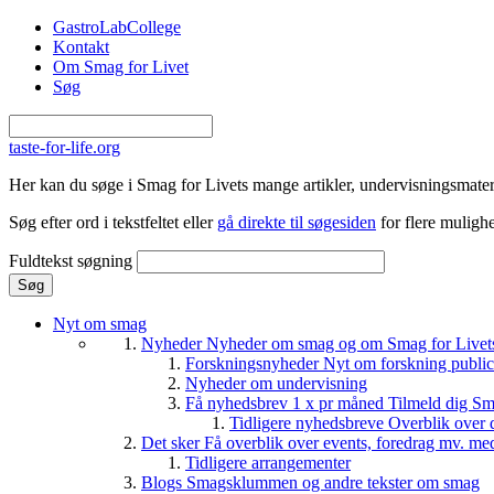
Gå til hovedindhold
GastroLabCollege
Kontakt
Om Smag for Livet
Søg
taste-for-life.org
Her kan du søge i Smag for Livets mange artikler, undervisningsmateri
Søg efter ord i tekstfeltet eller
gå direkte til søgesiden
for flere mulighe
Fuldtekst søgning
Nyt om smag
Nyheder
Nyheder om smag og om Smag for Livets 
Forskningsnyheder
Nyt om forskning public
Nyheder om undervisning
Få nyhedsbrev 1 x pr måned
Tilmeld dig Sm
Tidligere nyhedsbreve
Overblik over 
Det sker
Få overblik over events, foredrag mv. me
Tidligere arrangementer
Blogs
Smagsklummen og andre tekster om smag