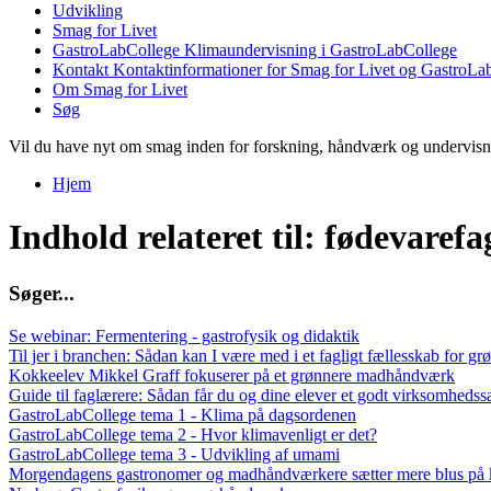
Udvikling
Smag for Livet
GastroLabCollege
Klimaundervisning i GastroLabCollege
Kontakt
Kontaktinformationer for Smag for Livet og GastroLa
Om Smag for Livet
Søg
Vil du have nyt om smag inden for forskning, håndværk og undervis
Hjem
Du er her
Indhold relateret til: fødevaref
S
ø
g
e
r
.
.
.
Se webinar: Fermentering - gastrofysik og didaktik
Til jer i branchen: Sådan kan I være med i et fagligt fællesskab for
Kokkeelev Mikkel Graff fokuserer på et grønnere madhåndværk
Guide til faglærere: Sådan får du og dine elever et godt virksomheds
GastroLabCollege tema 1 - Klima på dagsordenen
GastroLabCollege tema 2 - Hvor klimavenligt er det?
GastroLabCollege tema 3 - Udvikling af umami
Morgendagens gastronomer og madhåndværkere sætter mere blus på k