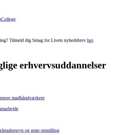
bCollege
ning? Tilmeld dig Smag for Livets nyhedsbrev
her
.
aglige erhvervsuddannelser
 grønnere madhåndværkere
samarbejde
limahensyn og grøn omstilling