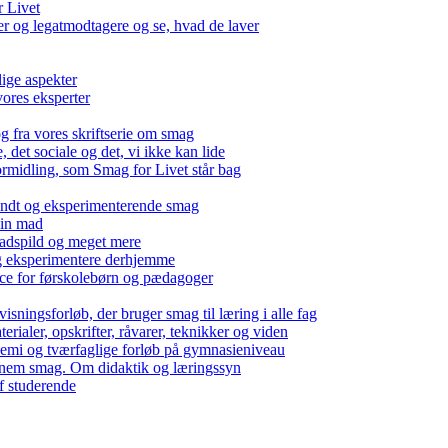
r Livet
 og legatmodtagere og se, hvad de laver
lige aspekter
ores eksperter
g fra vores skriftserie om smag
det sociale og det, vi ikke kan lide
ormidling, som Smag for Livet står bag
kendt og eksperimenterende smag
 din mad
madspild og meget mere
g eksperimentere derhjemme
nce for førskolebørn og pædagoger
isningsforløb, der bruger smag til læring i alle fag
rialer, opskrifter, råvarer, teknikker og viden
 kemi og tværfaglige forløb på gymnasieniveau
nem smag. Om didaktik og læringssyn
f studerende