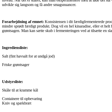
niveau. Når det er klaret, kan man eksperimentere med at lade det stå v
udvikle sig langsom og få andre smagsnuancer.
Forarbejdning af emnet:
Konsistensen i dit færdigfermenterede prod
mindre sprødt færdigt produkt. Dog vil en hel kinaradise, eller et helt
grøntsagen. Man kan sætte skub i fermenteringen ved at tilsætte en sl
Ingrediensliste:
Salt (fint havsalt for at undgå jod)
Friske grøntsager
Udstyrsliste:
Skåle til at kramme kål
Containere til opbevaring
Kniv og spækbræt