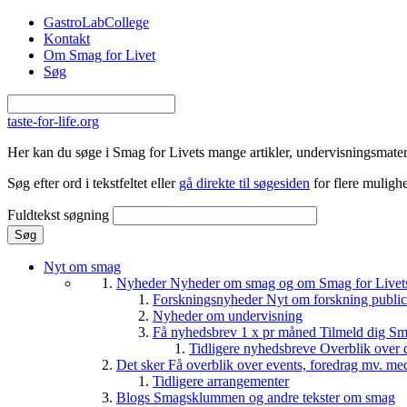
Gå til hovedindhold
GastroLabCollege
Kontakt
Om Smag for Livet
Søg
taste-for-life.org
Her kan du søge i Smag for Livets mange artikler, undervisningsmateri
Søg efter ord i tekstfeltet eller
gå direkte til søgesiden
for flere mulighe
Fuldtekst søgning
Nyt om smag
Nyheder
Nyheder om smag og om Smag for Livets 
Forskningsnyheder
Nyt om forskning public
Nyheder om undervisning
Få nyhedsbrev 1 x pr måned
Tilmeld dig Sm
Tidligere nyhedsbreve
Overblik over 
Det sker
Få overblik over events, foredrag mv. me
Tidligere arrangementer
Blogs
Smagsklummen og andre tekster om smag