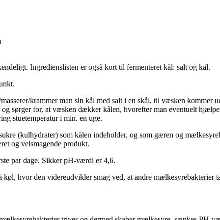
kendeligt. Ingredienslisten er også kort til fermenteret kål: salt og kål.
unkt.
er/masserer/krammer man sin kål med salt i en skål, til væsken kommer 
er og sørger for, at væsken dækker kålen, hvorefter man eventuelt hjælp
ring stuetemperatur i min. en uge.
e sukre (kulhydrater) som kålen indeholder, og som gæren og mælkesyre
erveret og velsmagende produkt.
ørste par dage. Sikker pH-værdi er 4,6.
 køl, hvor den videreudvikler smag ved, at andre mælkesyrebakterier 
r mælkesyrebakterier trives og dermed skaber mælkesyre, sænkes PH-vær