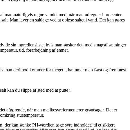
skal man naturligvis regne vandet med, når man udregner i procenter.
alt. Man laver en saltlage ved at opløse saltet i vand. Det kan gøres
vide sin ingrediensliste, hvis man ønsker det, med smagstilsætninger
mperatur, tid, forarbejdning af emnet.
. Hvis man derimod kommer for meget i, hæmmer man først og fremmest
alt kan du slippe af sted med at putte i.
er det afgørende, når man mælkesyrefermenterer grøntsager. Det er
d omkring stuetemperatur.
ion, der kan sænke PH-værdien (øge syre indholdet) til et sikkert