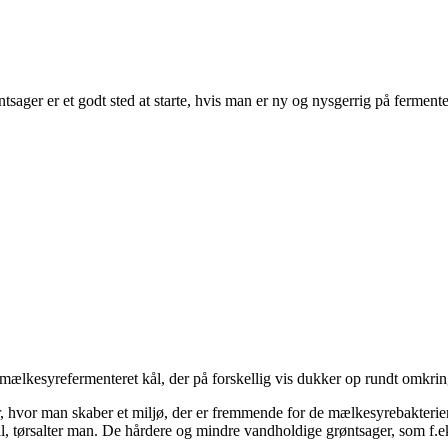
ager er et godt sted at starte, hvis man er ny og nysgerrig på fermente
mælkesyrefermenteret kål, der på forskellig vis dukker op rundt omkri
 hvor man skaber et miljø, der er fremmende for de mælkesyrebakterier
l, tørsalter man. De hårdere og mindre vandholdige grøntsager, som f.ek