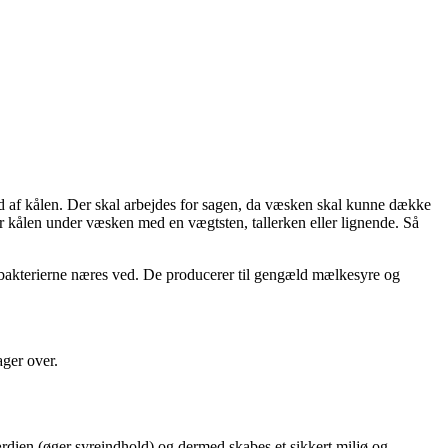
ud af kålen. Der skal arbejdes for sagen, da væsken skal kunne dække
er kålen under væsken med en vægtsten, tallerken eller lignende. Så
bakterierne næres ved. De producerer til gengæld mælkesyre og
tager over.
dien (øger syreindhold) og dermed skabes et sikkert miljø og