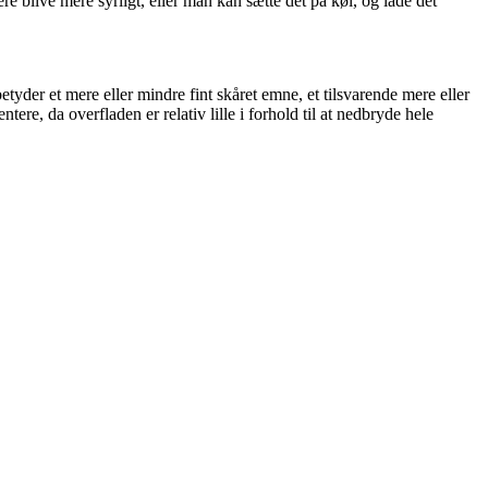
re blive mere syrligt, eller man kan sætte det på køl, og lade det
der et mere eller mindre fint skåret emne, et tilsvarende mere eller
re, da overfladen er relativ lille i forhold til at nedbryde hele