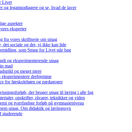
r Livet
 og legatmodtagere og se, hvad de laver
lige aspekter
ores eksperter
g fra vores skriftserie om smag
det sociale og det, vi ikke kan lide
ormidling, som Smag for Livet står bag
kendt og eksperimenterende smag
 din mad
madspild og meget mere
g eksperimentere derhjemme
nce for førskolebørn og pædagoger
isningsforløb, der bruger smag til læring i alle fag
rialer, opskrifter, råvarer, teknikker og viden
 kemi og tværfaglige forløb på gymnasieniveau
nem smag. Om didaktik og læringssyn
f studerende