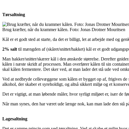
Tørsaltning
Brug kræfter, når du krammer kålen. Foto: Jonas Drotner Mouritsen
Kål er et godt sted at starte, da det er billigt, let at arbejde med og gen
2% salt
til mængden af (skåret/snittet/hakket) kål er et godt udgangsp
Man hakker/snitter/skærer kål i den ønskede størrelse. Derefter gnid
kålen i næste skridt af processen. Man overfører kålen til sin contain
skal kålen fermentere. Det sker ved, at man lader det stå ude ved omk
Ved at nedbryde cellevæggene som kålen er bygget op af, frigives d
alkohol, der skaber et syreholdigt, og altså sikkert miljø og et kons
Det er vigtigt, at man løbende måler, hvor syrligt miljøet er, især de f
Når man synes, den har været ude længe nok, kan man lade den stå på
Lagesaltning
Det er samme princip som ved tørsaltning. Ved at skabe et miljø hvo