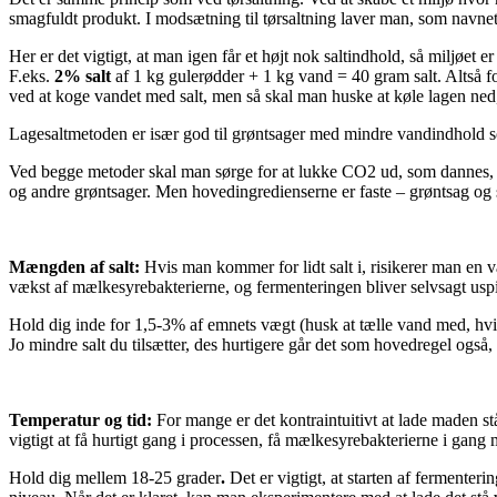
smagfuldt produkt. I modsætning til tørsaltning laver man, som navnet a
Her er det vigtigt, at man igen får et højt nok saltindhold, så miljøe
F.eks.
2% salt
af 1 kg gulerødder + 1 kg vand = 40 gram salt. Altså fo
ved at koge vandet med salt, men så skal man huske at køle lagen ned
Lagesaltmetoden er især god til grøntsager med mindre vandindhold so
Ved begge metoder skal man sørge for at lukke CO2 ud, som dannes, n
og andre grøntsager. Men hovedingredienserne er faste – grøntsag og sa
Mængden af salt:
Hvis man kommer for lidt salt i, risikerer man en
vækst af mælkesyrebakterierne, og fermenteringen bliver selvsagt uspise
Hold dig inde for 1,5-3% af emnets vægt (husk at tælle vand med, hvi
Jo mindre salt du tilsætter, des hurtigere går det som hovedregel også,
Temperatur og tid:
For mange er det kontraintuitivt at lade maden st
vigtigt at få hurtigt gang i processen, få mælkesyrebakterierne i ga
Hold dig mellem 18-25 grader
.
Det er vigtigt, at starten af fermenter