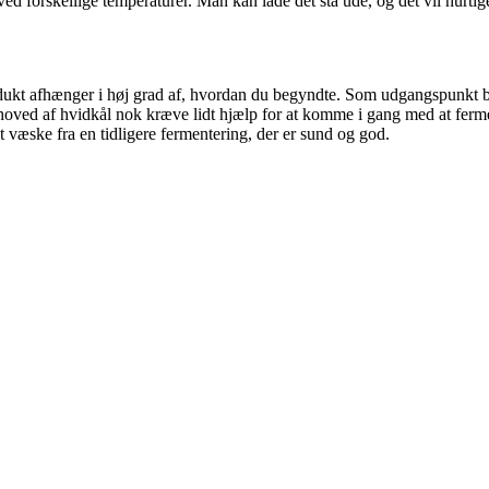
ed forskellige temperaturer. Man kan lade det stå ude, og det vil hurtige
ukt afhænger i høj grad af, hvordan du begyndte. Som udgangspunkt bety
 hoved af hvidkål nok kræve lidt hjælp for at komme i gang med at fermente
at væske fra en tidligere fermentering, der er sund og god.