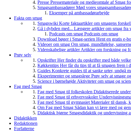
Presse
Pressemateriale og medieomtale af Smag fo
Smagsambassadører
Mød vores smagsambassadører
Eksemper på ambassadørarbejde
Fakta om smag
Smagswiki
Korte faktaartikler om smagens forskel
Gå i dybden med...
Længere artikler om smag fra v
Podcasts om smag
Podcasts om smag
Download bøger i Smag-serien
Hent en gratis e-bo
Videoer om smag
Om smag, mundfølelse, sanserne, 
Videnskabelige artikler
Artikler om forskning og f
Prøv selv
Opskrifter
Her finder du opskrifter med både vel
Køkkentips
Her får du tips til at få smagen frem i
Guides
Konkrete guides til at sanke urter, undgå 
Eksperimenter og smagslege
Prøv selv at smage o
Science i børnehøjde
Aktiviteter om smag og scie
Fag med Smag
Fag med Smag til folkeskolen
Didaktiserede underv
Fag med Smag til erhvervsskoler
Undervisningsmate
Fag med Smag til gymnasiet
Materialer til dansk,
Om Fag med Smag
Sådan kan vi lære med og gen
Didaktisk hjørne
Smagsdidaktik og undervisning a
Didaktikken
Redaktionen
Forfatterne