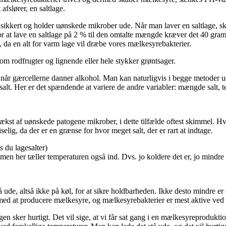
fslører, en saltlage.
t er sikkert og holder uønskede mikrober ude. Når man laver en saltlage, 
r at lave en saltlage på 2 % til den omtalte mængde kræver det 40 gram s
, da en alt for varm lage vil dræbe vores mælkesyrebakterier.
m rodfrugter og lignende eller hele stykker grøntsager.
år gærcellerne danner alkohol. Man kan naturligvis i begge metoder ud
lt. Her er det spændende at variere de andre variabler: mængde salt, te
 vækst af uønskede patogene mikrober, i dette tilfælde oftest skimmel
lig, da der er en grænse for hvor meget salt, der er rart at indtage.
s du lagesalter)
 men her tæller temperaturen også ind. Dvs. jo koldere det er, jo mindre s
å ude, altså ikke på køl, for at sikre holdbarheden. Ikke desto mindre 
ng med at producere mælkesyre, og mælkesyrebakterier er mest aktive ve
ingen sker hurtigt. Det vil sige, at vi får sat gang i en mælkesyreprodukt