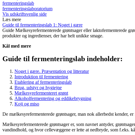
fermenteringslab
fermenteringslaboratorium
Vis udskriftsvenlig side
Læs mere
Guide til fermenteringslab 1: Noget i gære
Guide
Mælkesyrefermenterede grøntsager eller laktofermenterede grønts
produkter og ingredienser, der har helt unikke smage.
Kål med mere
Guide til fermenteringslab indeholder:
Noget i gære. Præsentation og litteratur
Introduktion til fermentering
Etablering af fermenteringslab
Brug, udstyr og hygiejne
Mælkesyrefermenteret grønt
Alkoholfermentering og eddikebrygning
Koji og miso
De mælkesyrefermenterede grøntsager, man nok allerbedst kender, er 
Mælkesyrefermenterede grøntsager er, som navnet antyder, grøntsager,
vandindhold, og hvor cellevæggene er lette at nedbryde, som f.eks. kå