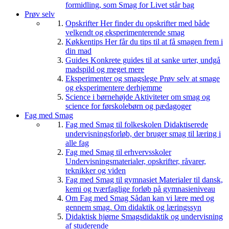
formidling, som Smag for Livet står bag
Prøv selv
Opskrifter
Her finder du opskrifter med både
velkendt og eksperimenterende smag
Køkkentips
Her får du tips til at få smagen frem i
din mad
Guides
Konkrete guides til at sanke urter, undgå
madspild og meget mere
Eksperimenter og smagslege
Prøv selv at smage
og eksperimentere derhjemme
Science i børnehøjde
Aktiviteter om smag og
science for førskolebørn og pædagoger
Fag med Smag
Fag med Smag til folkeskolen
Didaktiserede
undervisningsforløb, der bruger smag til læring i
alle fag
Fag med Smag til erhvervsskoler
Undervisningsmaterialer, opskrifter, råvarer,
teknikker og viden
Fag med Smag til gymnasiet
Materialer til dansk,
kemi og tværfaglige forløb på gymnasieniveau
Om Fag med Smag
Sådan kan vi lære med og
gennem smag. Om didaktik og læringssyn
Didaktisk hjørne
Smagsdidaktik og undervisning
af studerende