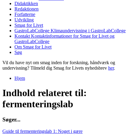
Didaktikken
Redaktionen
Forfatterne
Udvikling
Smag for Livet
GastroLabCollege
Klimaundervisning i GastroLabCollege
Kontakt
Kontaktinformationer for Smag for Livet og
GastroLabCollege
Om Smag for Livet
Søg
Vil du have nyt om smag inden for forskning, håndværk og
undervisning? Tilmeld dig Smag for Livets nyhedsbrev
her
.
Hjem
Du er her
Indhold relateret til:
fermenteringslab
S
ø
g
e
r
.
.
.
Guide til fermenteringslab 1: Noget i gære