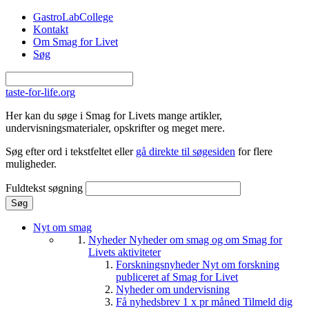
Gå til hovedindhold
GastroLabCollege
Kontakt
Om Smag for Livet
Søg
taste-for-life.org
Her kan du søge i Smag for Livets mange artikler,
undervisningsmaterialer, opskrifter og meget mere.
Søg efter ord i tekstfeltet eller
gå direkte til søgesiden
for flere
muligheder.
Fuldtekst søgning
Nyt om smag
Nyheder
Nyheder om smag og om Smag for
Livets aktiviteter
Forskningsnyheder
Nyt om forskning
publiceret af Smag for Livet
Nyheder om undervisning
Få nyhedsbrev 1 x pr måned
Tilmeld dig