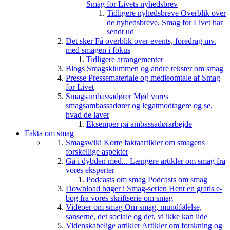
Smag for Livets nyhedsbrev
Tidligere nyhedsbreve
Overblik over
de nyhedsbreve, Smag for Livet har
sendt ud
Det sker
Få overblik over events, foredrag mv.
med smagen i fokus
Tidligere arrangementer
Blogs
Smagsklummen og andre tekster om smag
Presse
Pressemateriale og medieomtale af Smag
for Livet
Smagsambassadører
Mød vores
smagsambassadører og legatmodtagere og se,
hvad de laver
Eksemper på ambassadørarbejde
Fakta om smag
Smagswiki
Korte faktaartikler om smagens
forskellige aspekter
Gå i dybden med...
Længere artikler om smag fra
vores eksperter
Podcasts om smag
Podcasts om smag
Download bøger i Smag-serien
Hent en gratis e-
bog fra vores skriftserie om smag
Videoer om smag
Om smag, mundfølelse,
sanserne, det sociale og det, vi ikke kan lide
Videnskabelige artikler
Artikler om forskning og