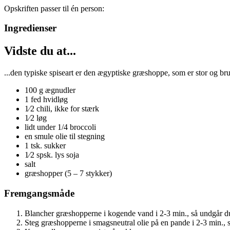
Opskriften passer til én person
:
Ingredienser
Vidste du at...
...den typiske spiseart er den ægyptiske græshoppe, som er stor og br
100 g ægnudler
1 fed hvidløg
1⁄2 chili, ikke for stærk
1⁄2 løg
lidt under 1/4 broccoli
en smule olie til stegning
1 tsk. sukker
1⁄2 spsk. lys soja
salt
græshopper (5 – 7 stykker)
Fremgangsmåde
Blancher græshopperne i kogende vand i 2-3 min., så undgår du 
Steg græshopperne i smagsneutral olie på en pande i 2-3 min., så