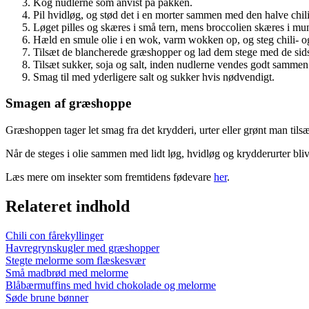
Kog nudlerne som anvist på pakken.
Pil hvidløg, og stød det i en morter sammen med den halve chil
Løget pilles og skæres i små tern, mens broccolien skæres i mun
Hæld en smule olie i en wok, varm wokken op, og steg chili- og
Tilsæt de blancherede græshopper og lad dem stege med de sids
Tilsæt sukker, soja og salt, inden nudlerne vendes godt samme
Smag til med yderligere salt og sukker hvis nødvendigt.
Smagen af græshoppe
Græshoppen tager let smag fra det krydderi, urter eller grønt man ti
Når de steges i olie sammen med lidt løg, hvidløg og krydderurter bliv
Læs mere om insekter som fremtidens fødevare
her
.
Relateret indhold
Chili con fårekyllinger
Havregrynskugler med græshopper
Stegte melorme som flæskesvær
Små madbrød med melorme
Blåbærmuffins med hvid chokolade og melorme
Søde brune bønner