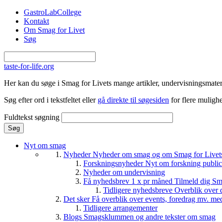
Gå til hovedindhold
GastroLabCollege
Kontakt
Om Smag for Livet
Søg
taste-for-life.org
Her kan du søge i Smag for Livets mange artikler, undervisningsmateri
Søg efter ord i tekstfeltet eller
gå direkte til søgesiden
for flere mulighe
Fuldtekst søgning
Nyt om smag
Nyheder
Nyheder om smag og om Smag for Livets 
Forskningsnyheder
Nyt om forskning public
Nyheder om undervisning
Få nyhedsbrev 1 x pr måned
Tilmeld dig Sm
Tidligere nyhedsbreve
Overblik over 
Det sker
Få overblik over events, foredrag mv. me
Tidligere arrangementer
Blogs
Smagsklummen og andre tekster om smag