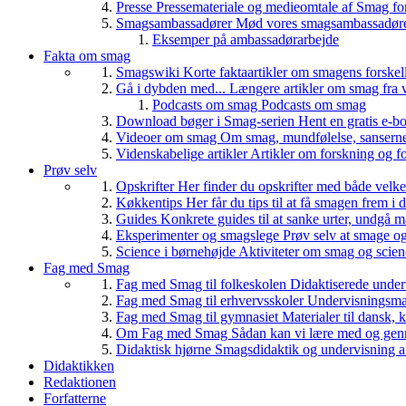
Presse
Pressemateriale og medieomtale af Smag fo
Smagsambassadører
Mød vores smagsambassadører
Eksemper på ambassadørarbejde
Fakta om smag
Smagswiki
Korte faktaartikler om smagens forskel
Gå i dybden med...
Længere artikler om smag fra v
Podcasts om smag
Podcasts om smag
Download bøger i Smag-serien
Hent en gratis e-bo
Videoer om smag
Om smag, mundfølelse, sanserne, 
Videnskabelige artikler
Artikler om forskning og f
Prøv selv
Opskrifter
Her finder du opskrifter med både vel
Køkkentips
Her får du tips til at få smagen frem i
Guides
Konkrete guides til at sanke urter, undgå 
Eksperimenter og smagslege
Prøv selv at smage o
Science i børnehøjde
Aktiviteter om smag og scie
Fag med Smag
Fag med Smag til folkeskolen
Didaktiserede underv
Fag med Smag til erhvervsskoler
Undervisningsmate
Fag med Smag til gymnasiet
Materialer til dansk,
Om Fag med Smag
Sådan kan vi lære med og gen
Didaktisk hjørne
Smagsdidaktik og undervisning a
Didaktikken
Redaktionen
Forfatterne