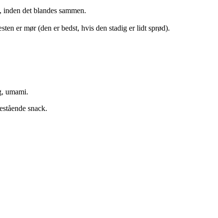
t, inden det blandes sammen.
n er mør (den er bedst, hvis den stadig er lidt sprød).
ag, umami.
nestående snack.