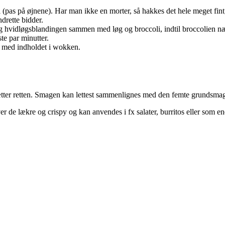
i (pas på øjnene). Har man ikke en morter, så hakkes det hele meget fin
drette bidder.
 hvidløgsblandingen sammen med løg og broccoli, indtil broccolien næste
te par minutter.
n med indholdet i wokken.
lsætter retten. Smagen kan lettest sammenlignes med den femte grundsm
er de lækre og crispy og kan anvendes i fx salater, burritos eller som e