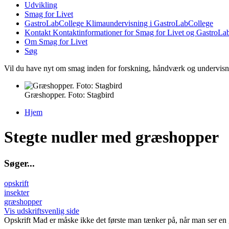
Udvikling
Smag for Livet
GastroLabCollege
Klimaundervisning i GastroLabCollege
Kontakt
Kontaktinformationer for Smag for Livet og GastroLa
Om Smag for Livet
Søg
Vil du have nyt om smag inden for forskning, håndværk og undervis
Græshopper. Foto: Stagbird
Hjem
Du er her
Stegte nudler med græshopper
S
ø
g
e
r
.
.
.
opskrift
insekter
græshopper
Vis udskriftsvenlig side
Opskrift
Mad er måske ikke det første man tænker på, når man ser en