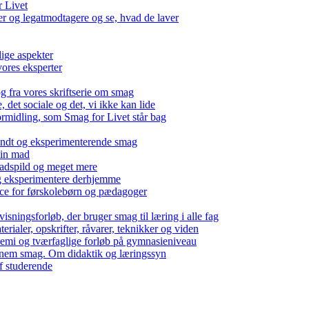
r Livet
 og legatmodtagere og se, hvad de laver
lige aspekter
ores eksperter
g fra vores skriftserie om smag
det sociale og det, vi ikke kan lide
ormidling, som Smag for Livet står bag
kendt og eksperimenterende smag
 din mad
madspild og meget mere
g eksperimentere derhjemme
nce for førskolebørn og pædagoger
isningsforløb, der bruger smag til læring i alle fag
rialer, opskrifter, råvarer, teknikker og viden
 kemi og tværfaglige forløb på gymnasieniveau
nem smag. Om didaktik og læringssyn
f studerende