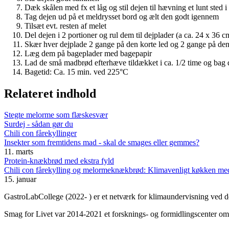
Dæk skålen med fx et låg og stil dejen til hævning et lunt sted i
Tag dejen ud på et meldrysset bord og ælt den godt igennem
Tilsæt evt. resten af melet
Del dejen i 2 portioner og rul dem til dejplader (a ca. 24 x 36 c
Skær hver dejplade 2 gange på den korte led og 2 gange på den l
Læg dem på bageplader med bagepapir
Lad de små madbrød efterhæve tildækket i ca. 1/2 time og bag
Bagetid: Ca. 15 min. ved 225°C
Relateret indhold
Stegte melorme som flæskesvær
Surdej - sådan gør du
Chili con fårekyllinger
Insekter som fremtidens mad - skal de smages eller gemmes?
11. marts
Protein-knækbrød med ekstra fyld
Chili con fårekylling og melormeknækbrød: Klimavenligt køkken med
15. januar
GastroLabCollege (2022- ) er et netværk for klimaundervisning ved de
Smag for Livet var 2014-2021 et forsknings- og formidlingscenter om s