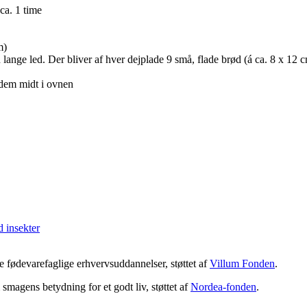
 ca. 1 time
m)
ange led. Der bliver af hver dejplade 9 små, flade brød (á ca. 8 x 12 
 dem midt i ovnen
 insekter
 fødevarefaglige erhvervsuddannelser, støttet af
Villum Fonden
.
magens betydning for et godt liv, støttet af
Nordea-fonden
.