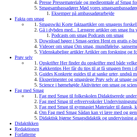
Presse
Pressemateriale og medieomtale af Smag fo
Smagsambassadører
Mød vores smagsambassadører
Eksemper på ambassadørarbejde
Fakta om smag
Smagswiki
Korte faktaartikler om smagens forskel
Gå i dybden med...
Længere artikler om smag fra v
Podcasts om smag
Podcasts om smag
Download bøger i Smag-serien
Hent en gratis e-bo
Videoer om smag
Om smag, mundfølelse, sanserne, 
Videnskabelige artikler
Artikler om forskning og f
Prøv selv
Opskrifter
Her finder du opskrifter med både vel
Køkkentips
Her får du tips til at få smagen frem i
Guides
Konkrete guides til at sanke urter, undgå 
Eksperimenter og smagslege
Prøv selv at smage o
Science i børnehøjde
Aktiviteter om smag og scie
Fag med Smag
Fag med Smag til folkeskolen
Didaktiserede underv
Fag med Smag til erhvervsskoler
Undervisningsmate
Fag med Smag til gymnasiet
Materialer til dansk,
Om Fag med Smag
Sådan kan vi lære med og gen
Didaktisk hjørne
Smagsdidaktik og undervisning a
Didaktikken
Redaktionen
Forfatterne