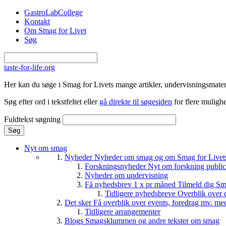
Gå til hovedindhold
GastroLabCollege
Kontakt
Om Smag for Livet
Søg
taste-for-life.org
Her kan du søge i Smag for Livets mange artikler, undervisningsmateri
Søg efter ord i tekstfeltet eller
gå direkte til søgesiden
for flere mulighe
Fuldtekst søgning
Nyt om smag
Nyheder
Nyheder om smag og om Smag for Livets 
Forskningsnyheder
Nyt om forskning public
Nyheder om undervisning
Få nyhedsbrev 1 x pr måned
Tilmeld dig Sm
Tidligere nyhedsbreve
Overblik over 
Det sker
Få overblik over events, foredrag mv. me
Tidligere arrangementer
Blogs
Smagsklummen og andre tekster om smag