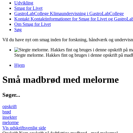
Udvikling
Smag for Livet
GastroLabCollege
Klimaundervisning i GastroLabCollege
Kontakt
Kontaktinformationer for Smag for Livet og GastroLa
Om Smag for Livet
Søg
Vil du have nyt om smag inden for forskning, håndværk og undervis
Stegte melorme. Hakkes fint og bruges i denne opskrift på mad
Hjem
Du er her
Små madbrød med melorme
S
ø
g
e
r
.
.
.
opskrift
brød
insekter
melorme
Vis udskriftsvenlig side