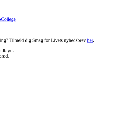
bCollege
ning? Tilmeld dig Smag for Livets nyhedsbrev
her
.
brød.