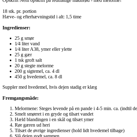
Opskrift
Nem opskrift på fedtfattige madbrød - med melorme!
18 stk. pr. portion
Hæve- og efterhævningstid i alt: 1,5 time
Ingredienser:
25 g smør
1⁄4 liter vand
1⁄4 liter A38, ymer eller ylette
25 g gær
1 tsk groft salt
20 g stegte melorme
200 g sigtemel, ca. 4 dl
450 g hvedemel, ca. 8 dl
Suppler med hvedemel, hvis dejen stadig er klæg
Fremgangsmåde:
Melormene: Steges levende på en pande i 4-5 min. ca. (indtil de 
Smelt smørret i en gryde og tilsæt vandet
Hæld blandingen i en skål og tilsæt ymer
Rør gæren ud heri
Tilsæt de øvrige ingredienser (hold lidt hvedemel tilbage)
Slå dejen godt sammen