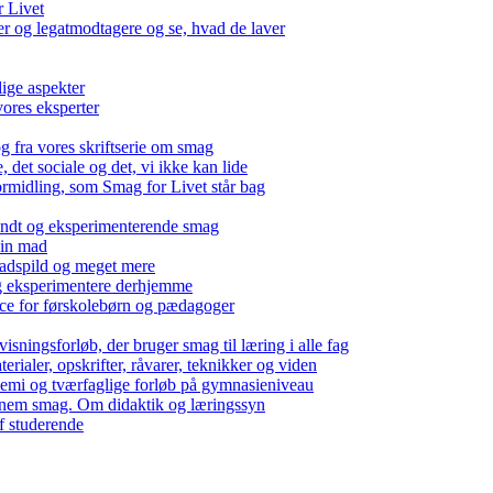
r Livet
 og legatmodtagere og se, hvad de laver
lige aspekter
ores eksperter
g fra vores skriftserie om smag
det sociale og det, vi ikke kan lide
ormidling, som Smag for Livet står bag
kendt og eksperimenterende smag
 din mad
madspild og meget mere
g eksperimentere derhjemme
nce for førskolebørn og pædagoger
isningsforløb, der bruger smag til læring i alle fag
rialer, opskrifter, råvarer, teknikker og viden
 kemi og tværfaglige forløb på gymnasieniveau
nem smag. Om didaktik og læringssyn
f studerende