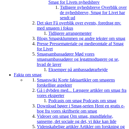
Smag for Livets nyhedsbrev
Tidligere nyhedsbreve
Overblik over
de nyhedsbreve, Smag for Livet har
sendt ud
Det sker
Få overblik over events, foredrag mv.
med smagen i fokus
Tidligere arrangementer
Blogs
Smagsklummen og andre tekster om smag
Presse
Pressemateriale og medieomtale af Smag
for Livet
Smagsambassadører
Mød vores
smagsambassadører og legatmodtagere og se,
hvad de laver
Eksemper på ambassadørarbejde
Fakta om smag
Smagswiki
Korte faktaartikler om smagens
forskellige aspekter
Gå i dybden med...
Længere artikler om smag fra
vores eksperter
Podcasts om smag
Podcasts om smag
Download bøger i Smag-serien
Hent en gratis e-
bog fra vores skriftserie om smag
Videoer om smag
Om smag, mundfølelse,
sanserne, det sociale og det, vi ikke kan lide
Videnskabelige artikler
Artikler om forskning og