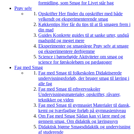
formidling, som Smag for Livet står bag
Prøv selv
Opskrifter
Her finder du opskrifter med både
velkendt og eksperimenterende smag
Køkkentips
Her får du tips til at få smagen frem i
din mad
Guides
Konkrete guides til at sanke urter, undgå
madspild og meget mere
Eksperimenter og smagslege
Prøv selv at smage
og eksperimentere derhjemme
Science i børnehøjde
Aktiviteter om smag og
science for førskolebørn og pædagoger
Fag med Smag
Fag med Smag til folkeskolen
Didaktiserede
undervisningsforløb, der bruger smag til læring i
alle fag
Fag med Smag til erhvervsskoler
Undervisningsmaterialer, opskrifter, råvarer,
teknikker og viden
Fag med Smag til gymnasiet
Materialer til dansk,
kemi og tværfaglige forløb på gymnasieniveau
Om Fag med Smag
Sådan kan vi lære med og
gennem smag. Om didaktik og læringssyn
Didaktisk hjørne
Smagsdidaktik og undervisning
af studerende