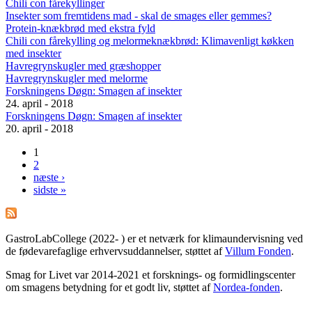
Chili con fårekyllinger
Insekter som fremtidens mad - skal de smages eller gemmes?
Protein-knækbrød med ekstra fyld
Chili con fårekylling og melormeknækbrød: Klimavenligt køkken
med insekter
Havregrynskugler med græshopper
Havregrynskugler med melorme
Forskningens Døgn: Smagen af insekter
24. april - 2018
Forskningens Døgn: Smagen af insekter
20. april - 2018
1
Sider
2
næste ›
sidste »
GastroLabCollege (2022- ) er et netværk for klimaundervisning ved
de fødevarefaglige erhvervsuddannelser, støttet af
Villum Fonden
.
Smag for Livet var 2014-2021 et forsknings- og formidlingscenter
om smagens betydning for et godt liv, støttet af
Nordea-fonden
.