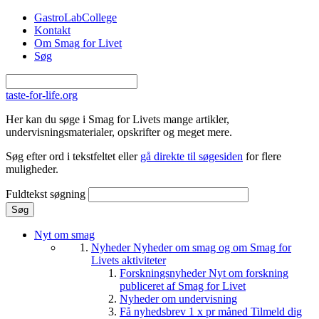
Gå til hovedindhold
GastroLabCollege
Kontakt
Om Smag for Livet
Søg
taste-for-life.org
Her kan du søge i Smag for Livets mange artikler,
undervisningsmaterialer, opskrifter og meget mere.
Søg efter ord i tekstfeltet eller
gå direkte til søgesiden
for flere
muligheder.
Fuldtekst søgning
Nyt om smag
Nyheder
Nyheder om smag og om Smag for
Livets aktiviteter
Forskningsnyheder
Nyt om forskning
publiceret af Smag for Livet
Nyheder om undervisning
Få nyhedsbrev 1 x pr måned
Tilmeld dig