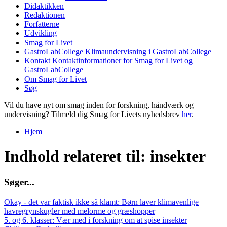
Didaktikken
Redaktionen
Forfatterne
Udvikling
Smag for Livet
GastroLabCollege
Klimaundervisning i GastroLabCollege
Kontakt
Kontaktinformationer for Smag for Livet og
GastroLabCollege
Om Smag for Livet
Søg
Vil du have nyt om smag inden for forskning, håndværk og
undervisning? Tilmeld dig Smag for Livets nyhedsbrev
her
.
Hjem
Du er her
Indhold relateret til: insekter
S
ø
g
e
r
.
.
.
Okay - det var faktisk ikke så klamt: Børn laver klimavenlige
havregrynskugler med melorme og græshopper
5. og 6. klasser: Vær med i forskning om at spise insekter